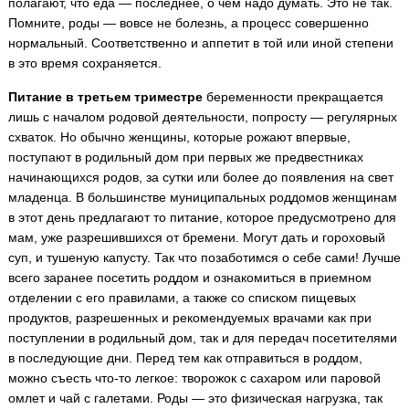
полагают, что еда — последнее, о чем надо думать. Это не так.
Помните, роды — вовсе не болезнь, а процесс совершенно
нормальный. Соответственно и аппетит в той или иной степени
в это время сохраняется.
Питание в третьем триместре
беременности прекращается
лишь с началом родовой деятельности, попросту — регулярных
схваток. Но обычно женщины, которые рожают впервые,
поступают в родильный дом при первых же предвестниках
начинающихся родов, за сутки или более до появления на свет
младенца. В большинстве муниципальных роддомов женщинам
в этот день предлагают то питание, которое предусмотрено для
мам, уже разрешившихся от бремени. Могут дать и гороховый
суп, и тушеную капусту. Так что позаботимся о себе сами! Лучше
всего заранее посетить роддом и ознакомиться в приемном
отделении с его правилами, а также со списком пищевых
продуктов, разрешенных и рекомендуемых врачами как при
поступлении в родильный дом, так и для передач посетителями
в последующие дни. Перед тем как отправиться в роддом,
можно съесть что-то легкое: творожок с сахаром или паровой
омлет и чай с галетами. Роды — это физическая нагрузка, так