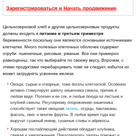
Зарегистрироваться и Начать продвижение
Цельнозерновой хлеб и другие цельнозерновые продукты
должны входить в
питание в третьем триместре
беременности поскольку они являются основными источниками
клетчатки. Много полезных клеточных оболочек содержат
отруби: пшеничные, рисовые, ржаные. Все они примерно
равноценны, так что выбирайте по своему вкусу. Впрочем, с
этими продуктами перебарщивать тоже не следует, избыток их
может затруднять усвоение железа.
Овощи, сырые и отварные, тоже богаты клетчаткой. Особенно
активно стимулирует работу кишечника свекла, причем в
любом виде. Полезен и ее сок, и любые блюда из листьев и
клубней свеклы. Регулярному опорожнению кишечника
способствует также овощная
зелень
, огурцы, баклажаны,
фасоль, овес и многие фрукты. В любое время года вас
выручат сушеный инжир, сушеные сливы и абрикосы.
Хорошим послабляющим действием обладает клубника,
свежая и замороженная. Предотвратить запоры поможет и