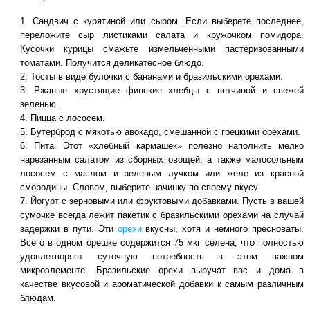
Сандвич с курятиной или сыром. Если выберете последнее,
переложите сыр листиками салата и кружочком помидора.
Кусочки курицы смажьте измельченными пастеризованными
томатами. Получится деликатесное блюдо.
Тосты в виде булочки с бананами и бразильскими орехами.
Ржаные хрустящие финские хлебцы с ветчиной и свежей
зеленью.
Пицца с лососем.
Бутерброд с мякотью авокадо, смешанной с грецкими орехами.
Пита. Этот «хлебный кармашек» полезно наполнить мелко
нарезанным салатом из сборных овощей, а также малосольным
лососем с маслом и зеленым лучком или желе из красной
смородины. Словом, выберите начинку по своему вкусу.
Йогурт с зерновыми или фруктовыми добавками. Пусть в вашей
сумочке всегда лежит пакетик с бразильскими орехами на случай
задержки в пути. Эти
орехи
вкусны, хотя и немного пресноваты.
Всего в одном орешке содержится 75 мкг селена, что полностью
удовлетворяет суточную потребность в этом важном
микроэлементе. Бразильские орехи выручат вас и дома в
качестве вкусовой и ароматической добавки к самым различным
блюдам.