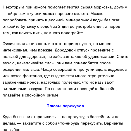
Некоторым при изжоге помогает тертая сырая морковка, другим
— яйцо всмятку или ложка парового омлета. Можно
попробовать принять щелочной минеральной воды без газа:
откройте бутылку с водой за 2 дня до употребления, а перед
тем, как начать пить, немного подогрейте.
Физическая активность и в этот период нужна, но менее
интенсивная, чем прежде. Дородовой отпуск проведите с
пользой для здоровья, не забывая также об удовольствии. Спите
вволю, накапливайте силы, они вам понадобятся после
рождения малыша. Чаще совершайте прогулки вдоль водоемов
или возле фонтанов, где выделяется много отрицательно
заряженных ионов, настолько полезных, что их называют
витаминами воздуха. По возможности посещайте бассейн,
плавайте в спокойном ритме.
Плюсы перекусов
Куда бы вы ни отправились — на прогулку, в бассейн или по
делам, — захватите с собой что-нибудь перекусить. Варианты
на выбор: