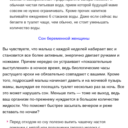
обычная чистая питьевая вода, прием которой будущей маме
совсем не нужно ограничивать. Кроме прочих напитков
выпивайте ежедневно 6 стаканов воды. Даже если сейчас вы
бегаете в туалет чаще, чем обычно, не стоит уменьшать
количество воды.
Сон беременной женщины
Вы чувствуете, что малыш с каждой неделей набирает вес и
становится все более активным, энергично двигает ручками и
ножками. Причем нередко он устраивает «показательные
выступления» в ночное время, ведь биологические часы
растущего крохи не обязательно совпадают с вашими. Кроме
того, подросший малыш начинает давить и на мочевой пузырь
мамы, вынуждая ее посещать туалет несколько раз за ночь. Все
это может нарушать сон. Меньше пить — тоже не выход, ведь
ваш организм по-прежнему нуждается в большом количестве
жидкости. Что поможет быстрее засыпать вечером и реже
вставать по ночам?
Перед отходом ко сну полезно выпить чашечку настоя
ромашки с мятой или полчашечки теплого молока с