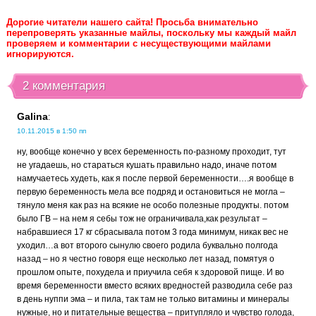
Дорогие читатели нашего сайта! Просьба внимательно
перепроверять указанные майлы, поскольку мы каждый майл
проверяем и комментарии с несуществующими майлами
игнорируются.
2 комментария
Galina
:
10.11.2015 в 1:50 пп
ну, вообще конечно у всех беременность по-разному проходит, тут
не угадаешь, но стараться кушать правильно надо, иначе потом
намучаетесь худеть, как я после первой беременности….я вообще в
первую беременность мела все подряд и остановиться не могла –
тянуло меня как раз на всякие не особо полезные продукты. потом
было ГВ – на нем я себы тож не ограничивала,как результат –
набравшиеся 17 кг сбрасывала потом 3 года минимум, никак вес не
уходил…а вот второго сынулю своего родила буквально полгода
назад – но я честно говоря еще несколько лет назад, помятуя о
прошлом опыте, похудела и приучила себя к здоровой пище. И во
время беременности вместо всяких вредностей разводила себе раз
в день нуппи эма – и пила, так там не только витамины и минералы
нужные, но и питательные вещества – притупляло и чувство голода,