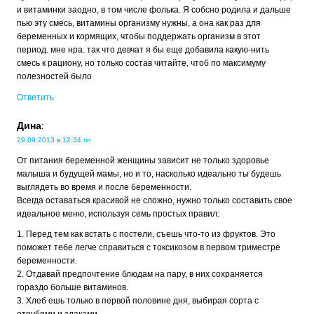
и витаминки заодно, в том числе фолька. Я собсно родила и дальше
пью эту смесь, витамины организму нужны, а она как раз для
беременных и кормящих, чтобы поддержать организм в этот
период. мне нра. так что девчат я бы еще добавила какую-нить
смесь к рациону, но только состав читайте, чтоб по максимуму
полезностей было
Ответить
Дина
:
29.09.2013 в 12:34 пп
От питания беременной женщины зависит не только здоровье
малыша и будущей мамы, но и то, насколько идеально ты будешь
выглядеть во время и после беременности.
Всегда оставаться красивой не сложно, нужно только составить свое
идеальное меню, используя семь простых правил:
1. Перед тем как встать с постели, съешь что-то из фруктов. Это
поможет тебе легче справиться с токсикозом в первом триместре
беременности.
2. Отдавай предпочтение блюдам на пару, в них сохраняется
гораздо больше витаминов.
3. Хлеб ешь только в первой половине дня, выбирая сорта с