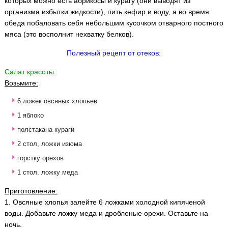
которых можно есть абрикосы и курагу (они выводят из
организма избытки жидкости), пить кефир и воду, а во время
обеда побаловать себя небольшим кусочком отварного постного
мяса (это восполнит нехватку белков).
Полезный рецепт от отеков:
Салат красоты.
Возьмите:
6 ложек овсяных хлопьев
1 яблоко
полстакана кураги
2 стол, ложки изюма
горстку орехов
1 стол. ложку меда
Приготовление:
1. Овсяные хлопья залейте 6 ложками холодной кипяченой
воды. Добавьте ложку меда и дробленые орехи. Оставьте на
ночь.