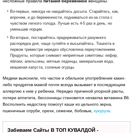
несложные правила
питания беременной
женщины.
Во-первых, никогда не наедайтесь досыта. Старайтесь, как,
впрочем, и до беременности, подниматься из-за стола с
чувством легкого голода. Лучше есть 4-5 раз в день, но
уменьшив порции.
Во-вторых, постарайтесь придерживаться разумного
распорядка дня, чаще гуляйте и высыпайтесь. Тошнота в
первом триместре нередко обусловлена переутомлением.
Продукты, которые снимают неприятные симптомы: кефир,
яблоки, апельсины, мятные леденцы, минеральная вода,
квашеная капуста, соленые огурцы.
Медики выяснили, что частое и обильное употребление каких-
либо продуктов мамой почти всегда вызывает в последующем
аллергию к ним у ребенка. Нередко причиной упорной рвоты,
потери аппетита, бессонницы становится нехватка витамина В6.
Восполнить недостачу помогут каши из цельного зерна,
пшеничные отруби, орехи, семечки, бобовые,
кукуруза
.
Забиваем Сайты В ТОП КУВАЛДОЙ -