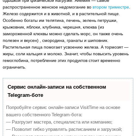
одышкой при физической нагрузке. Анемия — самое
распространенное женское недомогание во
втором триместре
.
Железо содержится и в животной, и в растительной пище.
Особенно богаты им телятина, печень, зелень петрушки,
крыжовник, яблоки, клубника, черешня, клюква (из
замороженной клюквы можно сделать морс, он также очень
полезен и вкусен) , смородина, гранаты и шиповник.
Растительная пища помогает усвоению железа. А тормозят —
жиры, соли кальция и молоко. Значит, чтобы повысить уровень
гемоглобина, потребление этих продуктов стоит временно
ограничить.
Сервис онлайн-записи на собственном
Telegram-боте
Попробуйте сервис онлайн-записи VisitTime на основе
вашего собственного Telegram-бота:
— Разгрузит мастера, специалиста или компанию;
— Позволит гибко управлять расписанием и загрузкой;