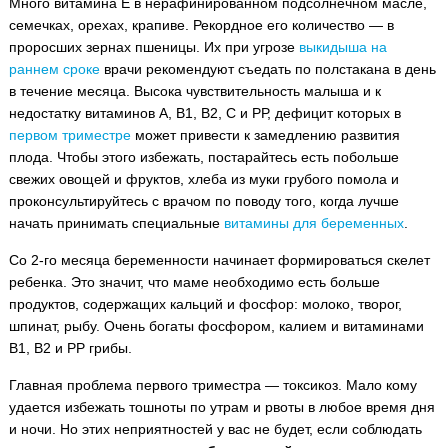
Много витамина Е в нерафинированном подсолнечном масле,
семечках, орехах, крапиве. Рекордное его количество — в
проросших зернах пшеницы. Их при угрозе
выкидыша на
раннем сроке
врачи рекомендуют съедать по полстакана в день
в течение месяца. Высока чувствительность малыша и к
недостатку витаминов А, В1, В2, С и РР, дефицит которых в
первом триместре
может привести к замедлению развития
плода. Чтобы этого избежать, постарайтесь есть побольше
свежих овощей и фруктов, хлеба из муки грубого помола и
проконсультируйтесь с врачом по поводу того, когда лучше
начать принимать специальные
витамины для беременных
.
Со 2-го месяца беременности начинает формироваться скелет
ребенка. Это значит, что маме необходимо есть больше
продуктов, содержащих кальций и фосфор: молоко, творог,
шпинат, рыбу. Очень богаты фосфором, калием и витаминами
В1, В2 и РР грибы.
Главная проблема первого триместра — токсикоз. Мало кому
удается избежать тошноты по утрам и рвоты в любое время дня
и ночи. Но этих неприятностей у вас не будет, если соблюдать