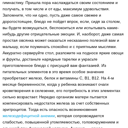
гимнастику. Пришла пора наслаждаться своим состоянием и
получать, в том числе и от еды, максимум удовольствия.
Запомните, что ни одно, пусть даже самое свежее и
дорогостоящее, блюдо не пойдет впрок, если, сидя за столом,
вы будете возмущаться, беспокоиться или испытывать какие-
нибудь другие отрицательные эмоции. И, наоборот, даже самая
простая овсянка может оказаться несказанно полезной вам и
малышу, если поужинать спокойно и с приятными мыслями.
Аккуратно сервируйте стол, разложите на подносе яркие овощи
и фрукты, достаньте нарядные тарелки и украсьте
приготовленное блюдо с присущей вам фантазией. Из
питательных элементов в это время особое значение
приобретают железо, белок и витамины С, B1, B12. На 4-м
месяце беременности, когда у ребенка возникают очаги
кроветворения в селезенке, его потребность в этих элементах
сильно возрастает. Нередко организм матери пытается
компенсировать недостаток железа за счет собственных
эритроцитов. Тогда есть опасность возникновения
железодефицитной анемии
, которая сопровождается
слабостью, повышенной утомляемостью, головокружением и