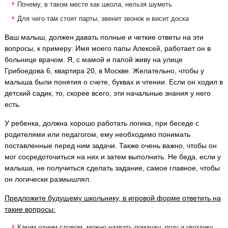
Почему, в таком месте как школа, нельзя шуметь
Для чего там стоят парты, звенит звонок и висит доска
Ваш малыш, должен давать полные и четкие ответы на эти
вопросы, к примеру: Имя моего папы Алексей, работает он в
больнице врачом. Я, с мамой и папой живу на улице
Грибоедова 6, квартира 20, в Москве. Желательно, чтобы у
малыша были понятия о счете, буквах и чтении. Если он ходил в
детский садик, то, скорее всего, эти начальные знания у него
есть.
У ребенка, должна хорошо работать логика, при беседе с
родителями или педагогом, ему необходимо понимать
поставленные перед ним задачи. Также очень важно, чтобы он
мог сосредоточиться на них и затем выполнить. Не беда, если у
малыша, не получиться сделать задание, самое главное, чтобы
он логически размышлял.
Предложите будущему школьнику, в игровой форме ответить на
такие вопросы:
Каким одним словом, можно назвать ромашку, розу и гвоздику