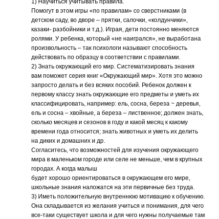
1) Научиться учитывать правила.
Помогут в этом игры «по правилам» со сверстниками (в
детском саду, во дворе – прятки, салочки, «колдунчики»,
казаки- разбойники и т.д.). Играя, дети постоянно меняются
ролями. У ребенка, который «не наигрался», не выработана
произвольность – так психологи называют способность
действовать по образцу в соответствии с правилами.
2) Знать окружающий его мир. Систематизировать знания
вам поможет серия книг «Окружающий мир». Хотя это можно
запросто делать и без всяких пособий. Ребенок должен к
первому классу знать окружающие его предметы и уметь их
классифицировать, например: ель, сосна, береза ~ деревья,
ель и сосна – хвойные, а береза – лиственное; должен знать,
сколько месяцев и сезонов в году и какой месяц к какому
времени года относится; знать животных и уметь их делить
на диких и домашних и др.
Согласитесь, что возможностей для изучения окружающего
мира в маленьком городе или селе не меньше, чем в крупных
городах. А когда малыш
будет хорошо ориентироваться в окружающем его мире,
школьные знания наложатся на эти первичные без труда.
3) Иметь положительную внутреннюю мотивацию к обучению.
Она складывается из желания учиться и понимания, для чего
все-таки существует школа и для чего нужны получаемые там