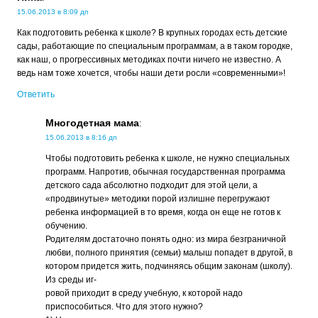
15.06.2013 в 8:09 дп
Как подготовить ребенка к школе? В крупных городах есть детские
сады, работающие по специальным программам, а в таком городке,
как наш, о прогрессивных методиках почти ничего не известно. А
ведь нам тоже хочется, чтобы наши дети росли «современными»!
Ответить
Многодетная мама
:
15.06.2013 в 8:16 дп
Чтобы подготовить ребенка к школе, не нужно специальных
программ. Напротив, обычная государственная программа
детского сада абсолютно подходит для этой цели, а
«продвинутые» методики порой излишне перегружают
ребенка информацией в то время, когда он еще не готов к
обучению.
Родителям достаточно понять одно: из мира безграничной
любви, полного принятия (семьи) малыш попадет в другой, в
котором придется жить, подчиняясь общим законам (школу).
Из среды иг-
ровой приходит в среду учебную, к которой надо
приспособиться. Что для этого нужно?