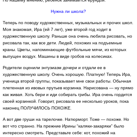
По нашему мнению, ребенок занимается ерундой.
Нужна ли школа?
Теперь по поводу художественных, музыкальных и прочих школ.
Моя знакомая, Ира (ей 7 лет), уже второй год ходит в
художественную школу. Раньше она очень любила рисовать, но
рисовала так, как все дети. Людей, похожих на подъемные
краны. Цветы, напоминающие футбольные мячи, из которых
выпущен воздух. Машины в виде гробов на колесиках.
Родители оценили энтузиазм дочери и отдали ее в
художественную школу. Очень хорошую. Платную! Теперь Ира,
ученица второй группы, показывает мне свои работы. Обычная
плетенная из ивовых прутьев корзинка. Нарисована — ну прямо
как живая. Хоть бери и иди собирать грибы. Ира очень гордится
своей корзинкой. Говорит, рисовала ее несколько уроков, пока
наконец ПОЛУЧИЛОСЬ ПОХОЖЕ.
А вот две груши на тарелочке. Натюрморт. Тоже — похоже. Но
вот что странно. На прежние Ирины “каляки-закаряки” было
интересно смотреть. Представьте себе: кот, похожий на