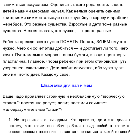
заниматься искусством. Оценивать такого рода деятельность
детей нашими мерками нельзя. Как нельзя оценить одними
критериями симментальскую высокоудойную корову и арабских
жеребцов. Это разные существа. Взрослые и дети тоже разные
существа. Нельзя сказать, кто лучше, — просто разные.
Ребенка прежде всего нужно ПОНЯТЬ. Понять, ЗАЧЕМ ему это
нужно. Чего он хочет этим добиться — и достигает ли того, чего
хочет. Пусть малыши марают тонны бумаги, изводят центнеры
пластилина. Главное, чтобы ребенок при этом становился чуть
увереннее, счастливее. Дети любят искусство, ибо чувствуют:
оно им что-то дает. Каждому свое.
Шпаргалка для пап и мам
Ваше чадо проявляет странную и необъяснимую “творческую
страсть”: постоянно рисует, лепит, поет или сочиняет
маловразумительные “стихи”?
Не торопитесь с выводами. Как правило, дети это делают
потому, что таким способом работают над собой в каком-то
определенном отношении, пытаются справиться с какой-то своей