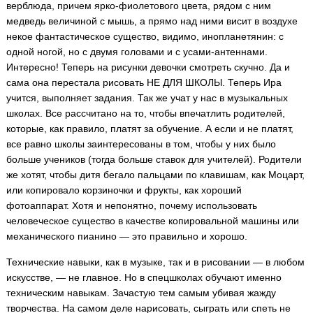
верблюда, причем ярко-фиолетового цвета, рядом с ним
медведь величиной с мышь, а прямо над ними висит в воздухе
некое фантастическое существо, видимо, инопланетянин: с
одной ногой, но с двумя головами и с усами-антеннами.
Интересно! Теперь на рисунки девочки смотреть скучно. Да и
сама она перестала рисовать НЕ ДЛЯ ШКОЛЫ. Теперь Ира
учится, выполняет задания. Так же учат у нас в музыкальных
школах. Все рассчитано на то, чтобы впечатлить родителей,
которые, как правило, платят за обучение. А если и не платят,
все равно школы заинтересованы в том, чтобы у них было
больше учеников (тогда больше ставок для учителей). Родители
же хотят, чтобы дитя бегало пальцами по клавишам, как Моцарт,
или копировало корзиночки и фрукты, как хороший
фотоаппарат. Хотя и непонятно, почему использовать
человеческое существо в качестве копировальной машины или
механического пианино — это правильно и хорошо.
Технические навыки, как в музыке, так и в рисовании — в любом
искусстве, — не главное. Но в спецшколах обучают именно
техническим навыкам. Зачастую тем самым убивая жажду
творчества. На самом деле нарисовать, сыграть или спеть не