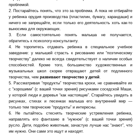
проблемой.
Постарайтесь понять, что это за проблема. А пока не отбирайте
у ребенка орудия производства (пластилин, бумагу, карандаши) и
ничего не запрещайте, если только его деятельность хоть как-то
выносима для окружающих.
Если самостоятельно понять малыша не получается,
обратитесь к психологу-консультанту.
Не торопитесь отдавать ребенка в специальное учебное
заведение: у малышей страсть к рисованию или “поэтическому
творчеству” далеко не всегда свидетельствует о наличии особых
способностей. Кроме того, большинство художественных и
музыкальных школ скорее отвращают детей от подлинного
творчества, чем
развивают творчество у детей
.
Рассматривая “продукты” творчества крохи, не сравнивайте их
с “хорошими” (с вашей точки зрения) рисунками соседской Маши,
у которой люди и деревья “как настоящие”. Старайтесь увидеть в
рисунках, стихах и песенках малыша его внутренний мир —
только тем творческие “продукты” и интересны.
Не пытайтесь стеснять творческие устремления ребенка,
направлять его фантазию в “нужное” (с вашей точки зрения)
русло. Дети, подобно животным, зачастую лучше нас “знают”, что
им нужно. Они сами это ищут и находят.