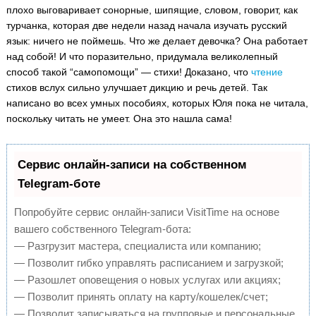
плохо выговаривает сонорные, шипящие, словом, говорит, как
турчанка, которая две недели назад начала изучать русский
язык: ничего не поймешь. Что же делает девочка? Она работает
над собой! И что поразительно, придумала великолепный
способ такой “самопомощи” — стихи! Доказано, что
чтение
стихов вслух сильно улучшает дикцию и речь детей. Так
написано во всех умных пособиях, которых Юля пока не читала,
поскольку читать не умеет. Она это нашла сама!
Сервис онлайн-записи на собственном
Telegram-боте
Попробуйте сервис онлайн-записи VisitTime на основе
вашего собственного Telegram-бота:
— Разгрузит мастера, специалиста или компанию;
— Позволит гибко управлять расписанием и загрузкой;
— Разошлет оповещения о новых услугах или акциях;
— Позволит принять оплату на карту/кошелек/счет;
— Позволит записываться на групповые и персональные