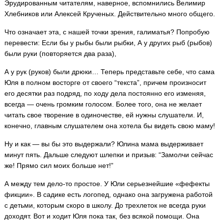
Эрудированным читателям, наверное, вспомнились Велимир
Хлебников или Алексей Крученых. Действительно много общего.
Что означает эта, с нашей точки зрения, галиматья? Попробую
перевести: Если бы у рыбы были рыбки, А у других рыб (рыбов)
были руки (повторяется два раза),
А у рук (руков) были дрюки… Теперь представьте себе, что сама
Юля в полном восторге от своего “текста”, причем произносит
его десятки раз подряд, по ходу дела постоянно его изменяя,
всегда — очень громким голосом. Более того, она не желает
читать свое творение в одиночестве, ей нужны слушатели. И,
конечно, главным слушателем она хотела бы видеть свою маму!
Ну и как — вы бы это выдержали? Юлина мама выдерживает
минут пять. Дальше следуют шлепки и призыв: “Замолчи сейчас
же! Прямо сил моих больше нет!”
А между тем дело-то простое. У Юли серьезнейшие «фефекты
фикции». В садике есть логопед, однако она загружена работой
с детьми, которым скоро в школу. До трехлеток не всегда руки
доходят. Вот и ходит Юля пока так, без всякой помощи. Она