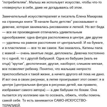
“потребителям”. Малыш же использует искусство, чтобы что-то
«повернуть» в себе, даже не догадываясь об этом.
Замечательный искусствотерапевт и писатель Елена Макарова
на страницах книги “В начале было детство” рассказывает о
девочке, которая занималась рисованием и лепкой. Но вот беда
— все ее произведения отличались удивительным
однообразием: одна фигура расположена в центре, две другие
— удалены на равное расстояние от центральной. И на бумаге,
и в пластилине — все то же самое. Как оказалось, Катины папа
с мамой — очень занятые люди, дипломаты. Девочка постоянно
то с одной, то с другой бабушкой. Одна из бабушек (мать ее
отца) “крутая”, деспотичная; другая, наоборот, слишком мягкая,
все позволяет ребенку. Понятно, что малышке непросто
приспособиться к такой жизни, а ничего другого ей пока не дано.
И вот она в своих рисунках, в лепке проигрывает этот сюжет: я в
центре (центральная фигура в рисунках детей, как правило,
изображает самого автора) — а две бабушки по бокам. Она
пытается эту коллизию как-то осознать, обжить, чтобы помочь
самой себе. То есть занимается САМО-ИСКУССТВО-
ТЕРАПИЕЙ.