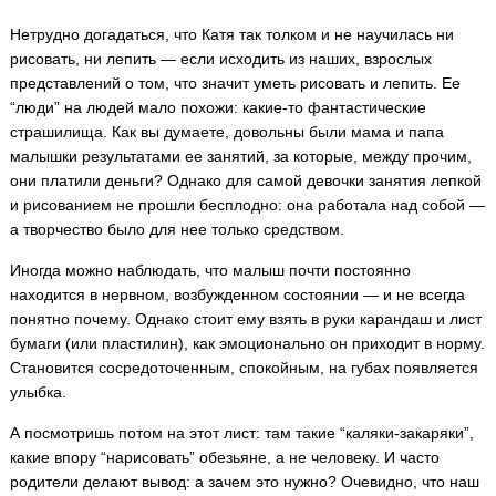
Нетрудно догадаться, что Катя так толком и не научилась ни
рисовать, ни лепить — если исходить из наших, взрослых
представлений о том, что значит уметь рисовать и лепить. Ее
“люди” на людей мало похожи: какие-то фантастические
страшилища. Как вы думаете, довольны были мама и папа
малышки результатами ее занятий, за которые, между прочим,
они платили деньги? Однако для самой девочки занятия лепкой
и рисованием не прошли бесплодно: она работала над собой —
а творчество было для нее только средством.
Иногда можно наблюдать, что малыш почти постоянно
находится в нервном, возбужденном состоянии — и не всегда
понятно почему. Однако стоит ему взять в руки карандаш и лист
бумаги (или пластилин), как эмоционально он приходит в норму.
Становится сосредоточенным, спокойным, на губах появляется
улыбка.
А посмотришь потом на этот лист: там такие “каляки-закаряки”,
какие впору “нарисовать” обезьяне, а не человеку. И часто
родители делают вывод: а зачем это нужно? Очевидно, что наш