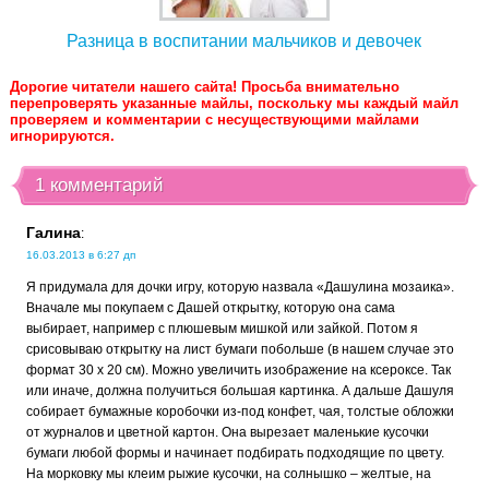
Разница в воспитании мальчиков и девочек
Дорогие читатели нашего сайта! Просьба внимательно
перепроверять указанные майлы, поскольку мы каждый майл
проверяем и комментарии с несуществующими майлами
игнорируются.
1 комментарий
Галина
:
16.03.2013 в 6:27 дп
Я придумала для дочки игру, которую назвала «Дашулина мозаика».
Вначале мы покупаем с Дашей открытку, которую она сама
выбирает, например с плюшевым мишкой или зайкой. Потом я
срисовываю открытку на лист бумаги побольше (в нашем случае это
формат 30 х 20 см). Можно увеличить изображение на ксероксе. Так
или иначе, должна получиться большая картинка. А дальше Дашуля
собирает бумажные коробочки из-под конфет, чая, толстые обложки
от журналов и цветной картон. Она вырезает маленькие кусочки
бумаги любой формы и начинает подбирать подходящие по цвету.
На морковку мы клеим рыжие кусочки, на солнышко – желтые, на