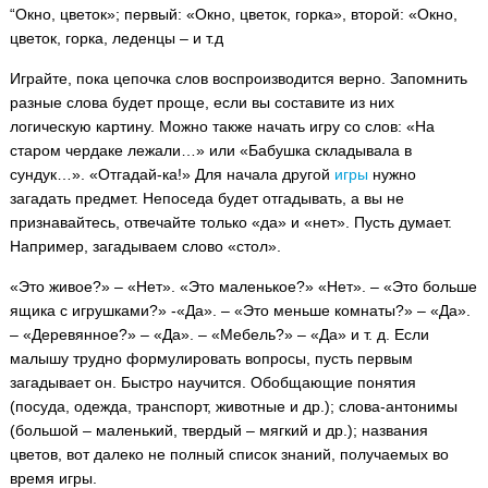
“Окно, цветок»; первый: «Окно, цветок, горка», второй: «Окно,
цветок, горка, леденцы – и т.д
Играйте, пока цепочка слов воспроизводится верно. Запомнить
разные слова будет проще, если вы составите из них
логическую картину. Можно также начать игру со слов: «На
старом чердаке лежали…» или «Бабушка складывала в
сундук…». «Отгадай-ка!» Для начала другой
игры
нужно
загадать предмет. Непоседа будет отгадывать, а вы не
признавайтесь, отвечайте только «да» и «нет». Пусть думает.
Например, загадываем слово «стол».
«Это живое?» – «Нет». «Это маленькое?» «Нет». – «Это больше
ящика с игрушками?» -«Да». – «Это меньше комнаты?» – «Да».
– «Деревянное?» – «Да». – «Мебель?» – «Да» и т. д. Если
малышу трудно формулировать вопросы, пусть первым
загадывает он. Быстро научится. Обобщающие понятия
(посуда, одежда, транспорт, животные и др.); слова-антонимы
(большой – маленький, твердый – мягкий и др.); названия
цветов, вот далеко не полный список знаний, получаемых во
время игры.