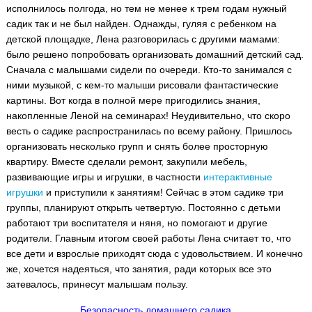
исполнилось полгода, но тем не менее к трем годам нужный
садик так и не был найден. Однажды, гуляя с ребенком на
детской площадке, Лена разговорилась с другими мамами:
было решено попробовать организовать домашний детский сад.
Сначала с малышами сидели по очереди. Кто-то занимался с
ними музыкой, с кем-то малыши рисовали фантастические
картины. Вот когда в полной мере пригодились знания,
накопленные Леной на семинарах! Неудивительно, что скоро
весть о садике распространилась по всему району. Пришлось
организовать несколько групп и снять более просторную
квартиру. Вместе сделали ремонт, закупили мебель,
развивающие игры и игрушки, в частности
интерактивные
игрушки
и приступили к занятиям! Сейчас в этом садике три
группы, планируют открыть четвертую. Постоянно с детьми
работают три воспитателя и няня, но помогают и другие
родители. Главным итогом своей работы Лена считает то, что
все дети и взрослые приходят сюда с удовольствием. И конечно
же, хочется надеяться, что занятия, ради которых все это
затевалось, принесут малышам пользу.
Безопасность домашнего садика