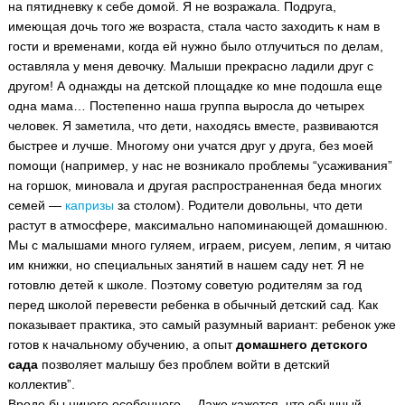
на пятидневку к себе домой. Я не возражала. Подруга,
имеющая дочь того же возраста, стала часто заходить к нам в
гости и временами, когда ей нужно было отлучиться по делам,
оставляла у меня девочку. Малыши прекрасно ладили друг с
другом! А однажды на детской площадке ко мне подошла еще
одна мама… Постепенно наша группа выросла до четырех
человек. Я заметила, что дети, находясь вместе, развиваются
быстрее и лучше. Многому они учатся друг у друга, без моей
помощи (например, у нас не возникало проблемы “усаживания”
на горшок, миновала и другая распространенная беда многих
семей —
капризы
за столом). Родители довольны, что дети
растут в атмосфере, максимально напоминающей домашнюю.
Мы с малышами много гуляем, играем, рисуем, лепим, я читаю
им книжки, но специальных занятий в нашем саду нет. Я не
готовлю детей к школе. Поэтому советую родителям за год
перед школой перевести ребенка в обычный детский сад. Как
показывает практика, это самый разумный вариант: ребенок уже
готов к начальному обучению, а опыт
домашнего детского
сада
позволяет малышу без проблем войти в детский
коллектив”.
Вроде бы ничего особенного… Даже кажется, что обычный