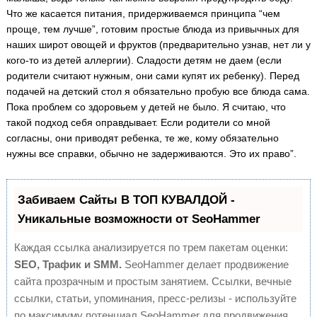
Что же касается питания, придерживаемся принципа “чем
проще, тем лучше”, готовим простые блюда из привычных для
наших широт овощей и фруктов (предварительно узнав, нет ли у
кого-то из детей аллергии). Сладости детям не даем (если
родители считают нужным, они сами купят их ребенку). Перед
подачей на детский стол я обязательно пробую все блюда сама.
Пока проблем со здоровьем у детей не было. Я считаю, что
такой подход себя оправдывает. Если родители со мной
согласны, они приводят ребенка, те же, кому обязательно
нужны все справки, обычно не задерживаются. Это их право”.
Забиваем Сайты В ТОП КУВАЛДОЙ -
Уникальные возможности от SeoHammer
Каждая ссылка анализируется по трем пакетам оценки:
SEO, Трафик и SMM.
SeoHammer делает продвижение
сайта прозрачным и простым занятием. Ссылки, вечные
ссылки, статьи, упоминания, пресс-релизы - используйте
по максимуму потенциал SeoHammer для продвижения