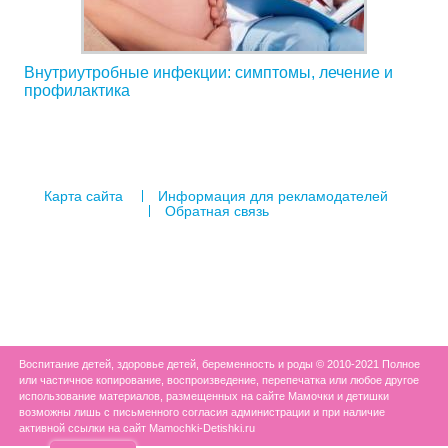
Внутриутробные инфекции: симптомы, лечение и
профилактика
Карта сайта
Информация для рекламодателей
Обратная связь
Воспитание детей, здоровье детей, беременность и роды © 2010-2021 Полное
или частичное копирование, воспроизведение, перепечатка или любое другое
использование материалов, размещенных на сайте Мамочки и детишки
возможны лишь с письменного согласия администрации и при наличие
активной ссылки на сайт Mamochki-Detishki.ru