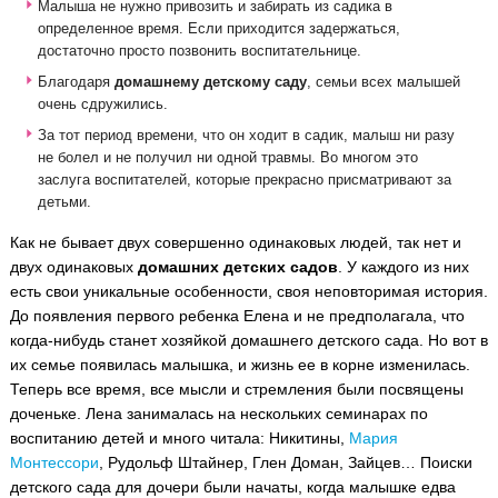
Малыша не нужно привозить и забирать из садика в
определенное время. Если приходится задержаться,
достаточно просто позвонить воспитательнице.
Благодаря
домашнему детскому саду
, семьи всех малышей
очень сдружились.
За тот период времени, что он ходит в садик, малыш ни разу
не болел и не получил ни одной травмы. Во многом это
заслуга воспитателей, которые прекрасно присматривают за
детьми.
Как не бывает двух совершенно одинаковых людей, так нет и
двух одинаковых
домашних детских садов
. У каждого из них
есть свои уникальные особенности, своя неповторимая история.
До появления первого ребенка Елена и не предполагала, что
когда-нибудь станет хозяйкой домашнего детского сада. Но вот в
их семье появилась малышка, и жизнь ее в корне изменилась.
Теперь все время, все мысли и стремления были посвящены
доченьке. Лена занималась на нескольких семинарах по
воспитанию детей и много читала: Никитины,
Мария
Монтессори
, Рудольф Штайнер, Глен Доман, Зайцев… Поиски
детского сада для дочери были начаты, когда малышке едва