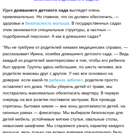
Идея
домашнего детского сада
выглядит очень
привлекательно. Но главное, что он должен обеспечить, —
здоровье и
безопасность малыша
. В государственных садах
этим занимаются специальные структуры, в частных —
подобранный персонал. А как в домашних садах?
“Мы не требуем от родителей никаких медицинских справок, —
рассказывает Ирина, хозяйка домашнего детского сада. — Ведь
каждый из родителей заинтересован в том, чтобы его ребенок
был здоров. Группы здесь небольшие, по шесть человек, все
родители знакомы друг с другом. У нас все основано на
доверии: если какой-то
ребенок заболел
, родители просто
оставляют его дома. Чтобы уберечь детей от травм, мы
постарались максимально обезопасить квартиру. В первую
очередь на все розетки поставили заглушки. Все провода
спрятаны, бытовая химия — вне зоны досягаемости детей, на
оконных рамах — фиксаторы. Мы выбирали безопасную для
детей мебель: устойчивые мягкие стулья, овальные столы,
невысокие шкафчики. Мы стараемся узнать характер каждого
малыша, ведь только так можно вовремя предупредить беду.