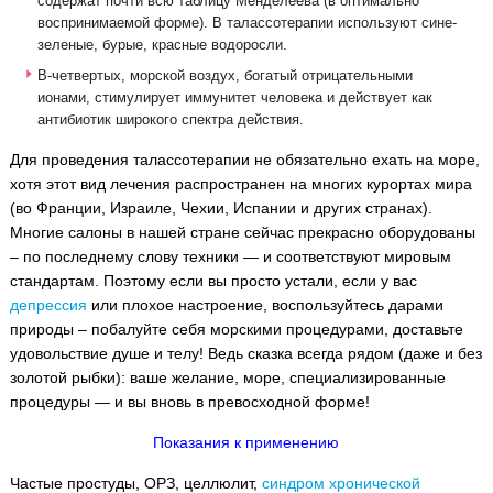
содержат почти всю таблицу Менделеева (в оптимально
воспринимаемой форме). В талассотерапии используют сине-
зеленые, бурые, красные водоросли.
В-четвертых, морской воздух, богатый отрицательными
ионами, стимулирует иммунитет человека и действует как
антибиотик широкого спектра действия.
Для проведения талассотерапии не обязательно ехать на море,
хотя этот вид лечения распространен на многих курортах мира
(во Франции, Израиле, Чехии, Испании и других странах).
Многие салоны в нашей стране сейчас прекрасно оборудованы
– по последнему слову техники — и соответствуют мировым
стандартам. Поэтому если вы просто устали, если у вас
депрессия
или плохое настроение, воспользуйтесь дарами
природы – побалуйте себя морскими процедурами, доставьте
удовольствие душе и телу! Ведь сказка всегда рядом (даже и без
золотой рыбки): ваше желание, море, специализированные
процедуры — и вы вновь в превосходной форме!
Показания к применению
Частые простуды, ОРЗ, целлюлит,
синдром хронической