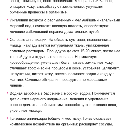
ванн), тонизируют, восстанавливают минеральный баланс,
очищают кожу, способствуют заживлению, улучшают
обменные процессы в организме.
Ингаляции воздуха с распыленными мельчайшими капельками
морской воды очищают носовую полость, способствуют
лечению заболеваний верхних дыхательных путей.
Солевые аппликации. На область суставов, позвоночника,
мышцы накладывается натуральная ткань, увлажненная
солевым раствором. Процедура длится 15-20 минут, после нее
теплый душ и отдых в течение часа. Нормализует
кровообращение, уменьшает боль, питает, заживляет кожу.
Улучшает трофические процессы в коже, устраняет целлюлит,
шелушения, питает кожу, восстанавливает водно-липидную
мантию. Солевые обтирания проводятся по массажным
линиям.
Водная аэробика в бассейне с морской водой. Применяется
для снятия нервного напряжения, лечения и укрепления
опорно-двигательной системы, способствует снижению веса,
укрепляет мышцы.
Грязевые аппликации (общие и местные). Грязь оказывает
комплексное воздействие на организм: расширяет сосуды,