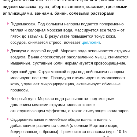
видами массажа, душа, обертываниями, масками, грязевыми
аппликациями, ваннами, баней, солевыми растворами.
Гидромассаж. Под большим напором подается попеременно
теплая и холодная морская вода, массируется все тело – от
пяток до затылка. В результате повышается тонус кожи,
сосудов, снимается стресс, исчезает
целлюлит
.
Джакузи с морской водой. Морская вода вспенивается струями
воздуха. Ванна способствует расслаблению мышц, снимаются
мышечные, суставные боли, нормализуется кровообращение.
Круговой душ. Струи морской воды под небольшим напором
массируют все тело. Процедура стимулирует и омолаживает
кожу, улучшает микроциркуляцию, активизирует обменные
процессы.
Веерный душ. Морская вода распыляется под мощным
давлением мелкими струями: массаж кожи с
отшелушивающим эффектом, а также стимуляция капилляров.
Оздоровительные и лечебные общие ванны и ванны с
добавлением различных солей (с солями Мертвого моря,
йодированные, с бромом). Применяются сеансами (курс 10-15