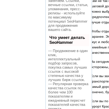
занятием. Ссылки,
Там не так
вечные ссылки, статьи,
шаговой до
упоминания, пресс-
можно выбр
релизы - используйте
предпочтен
по максимуму
потенциал SeoHammer
лучше отды
для продвижения
вашего сайта.
Чтобы отды
заранее. Э
Что умеет делать
вкус и люб
SeoHammer
семейные г
— Продвижение в один
качественн
клик,
интеллектуальный
На сегодня
подбор запросов,
осторожны,
покупка самых лучших
ссылок с высокой
степенью качества у
Если вы за
лучших бирж ссылок.
транспорте
— Регулярная проверка
самый доро
качества ссылок по
более чем 100
конечно, б
показателям и
ежедневный пересчет
Если вы по
показателей качества
курорт Кра
проекта.