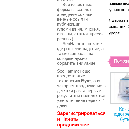
надышаться
— Все известные
форматы ссылок:
пушистого 
арендные ссылки,
вечные ссылки,
Отдыхать в
публикации
компании. 
(упоминания, мнения,
курорт.
отзывы, статьи, пресс-
релизы).
— SeoHammer покажет,
где рост или падение, а
также запросы, на
которые нужно
Похож
обратить внимание.
SeoHammer еще
предоставляет
технологию
Буст
, она
ускоряет продвижение в
десятки раз, а первые
результаты появляются
уже в течение первых 7
дней.
Как 
Зарегистрироваться
подогре
и Начать
бут
продвижение