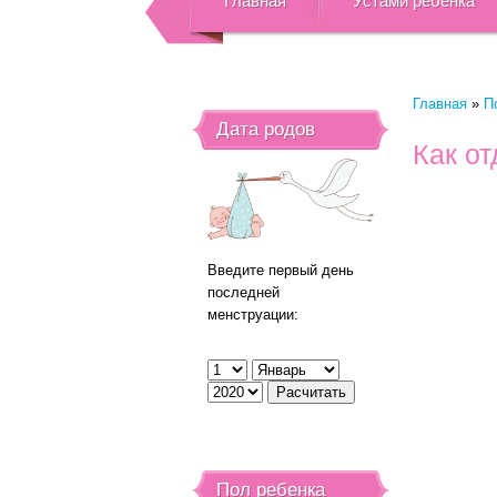
Главная
Устами ребенка
Главная
»
П
Дата родов
Как от
Введите первый день
последней
менструации:
Пол ребенка