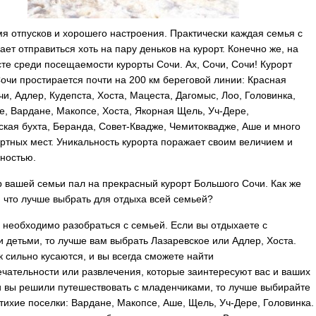
мя отпусков и хорошего настроения. Практически каждая семья с
ает отправиться хоть на пару деньков на курорт.
Конечно же, на
те среди посещаемости курорты Сочи. Ах, Сочи, Сочи! Курорт
очи простирается почти на 200 км береговой линии: Красная
чи, Адлер, Кудепста, Хоста, Мацеста, Дагомыс, Лоо, Головинка,
е, Вардане, Макопсе, Хоста, Якорная Щель, Уч-Дере,
кая бухта, Беранда, Совет-Квадже, Чемитоквадже, Аше и много
ортных мест. Уникальность курорта поражает своим величием и
ностью.
р вашей семьи пал на прекрасный курорт Большого Сочи. Как же
и что лучше выбрать для отдыха всей семьей?
 необходимо разобраться с семьей. Если вы отдыхаете с
 детьми, то лучше вам выбрать Лазаревское или Адлер, Хоста.
к сильно кусаются, и вы всегда сможете найти
чательности или развлечения, которые заинтересуют вас и ваших
и вы решили путешествовать с младенчиками, то лучше выбирайте
тихие поселки: Вардане, Макопсе, Аше, Щель, Уч-Дере, Головинка.