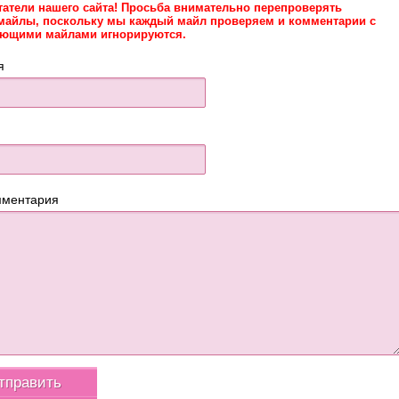
татели нашего сайта! Просьба внимательно перепроверять
майлы, поскольку мы каждый майл проверяем и комментарии с
ующими майлами игнорируются.
я
мментария