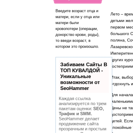
Введите возраст отца и
Лето – вре
матери, если у отца или
детьми жел
матери были
первом мес
кровопотери (операции,
большого С
донорство крови, роды),
поляна, Со
то введи возраст, в
котором это произошло.
Лазаревско
Империтенс
других кур
Забиваем Сайты В
гостеприим
ТОП КУВАЛДОЙ -
Уникальные
Итак, выбо
возможности от
отдохнуть 
SeoHammer
Для начала
Каждая ссылка
маленькими
анализируется по трем
Цены не та
пакетам оценки:
SEO,
Трафик и SMM.
достоприме
SeoHammer делает
детей. Есл
продвижение сайта
спокойные 
прозрачным и простым