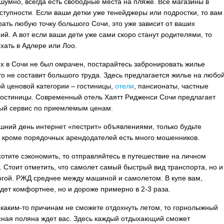
 шумно, всегда есть свободные места на пляже. Все магазины в
ступности. Если ваши детки уже тенейджеры или подростки, то вам
ать любую точку большого Сочи, это уже зависит от ваших
ий. А вот если ваши дети уже сами скоро станут родителями, то
хать в Адлере или Лоо.
х в Сочи не был омрачен, постарайтесь забронировать жилье
то не составит большого труда. Здесь предлагается жилье на любо
ой ценовой категории – гостиницы,
отели
, пансионаты, частные
остиницы. Современный отель Хаятт Ридженси Сочи предлагает
ый сервис по приемлемым ценам.
шний день интернет «пестрит» объявлениями, только будьте
 кроме порядочных арендодателей есть много мошенников.
хотите сэкономить, то отправляйтесь в путешествие на личном
. Стоит отметить, что самолет самый быстрый вид транспорта, но и
гой. РЖД среднее между машиной и самолетом. В купе вам,
удет комфортнее, но и дороже примерно в 2-3 раза.
 каким-то причинам не сможете отдохнуть летом, то горнолыжный
сная поляна ждет вас. Здесь каждый отдыхающий сможет