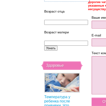
Дорогие чи
указанные 
несуществ
Возраст отца
Ваше им
Возраст матери
E-mail
Текст ко
Здоровье
Температура у
ребенка после
прививки. Что