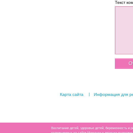
Текст ко
Карта сайта
Информация для р
Воспитание детей, здоровье детей, беременность и 
размещенных на сайте Мамочки и детишки возможны л