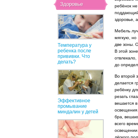
Здоровье
ребёнок не 
поддающийс
здоровье, 
Мебель луч
мягкую, но
две зоны. 
Температура у
ребенка после
В этой зон
прививки. Что
отвлекало,
делать?
до определ
Во второй 
делается г
ребёнку дл
резать гла
Эффективное
вешается в
промывание
освещения.
миндалин у детей
бра, вешаю
всего врем
освещении.
лёгкого по