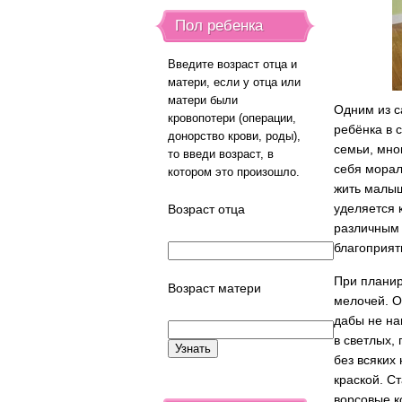
Пол ребенка
Введите возраст отца и
матери, если у отца или
матери были
Одним из с
кровопотери (операции,
ребёнка в 
донорство крови, роды),
семьи, мно
то введи возраст, в
себя морал
котором это произошло.
жить малыш
уделяется 
Возраст отца
различным 
благоприят
При планир
Возраст матери
мелочей. О
дабы не на
в светлых,
без всяких
краской. С
ворсовые к