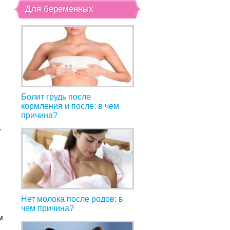
Для беременных
а
Болит грудь после
кормления и после: в чем
причина?
,
Нет молока после родов: в
чем причина?
м