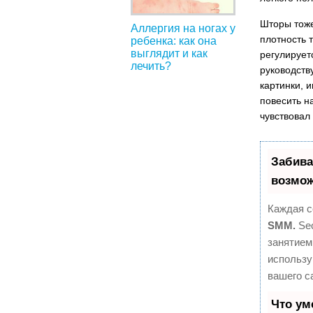
Шторы тоже
Аллергия на ногах у
плотность 
ребенка: как она
выглядит и как
регулирует
лечить?
руководств
картинки, 
повесить на
чувствовал
Забива
возмож
Каждая с
SMM.
Seo
занятием
использу
вашего с
Что ум