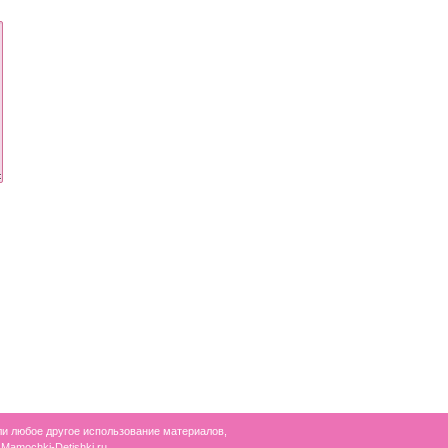
ли любое другое использование материалов,
Mamochki-Detishki.ru