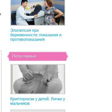
и
Эпилепсия при
беременности: показания и
противопоказания
Популярные
Крипторхизм у детей. Яички у
мальчиков