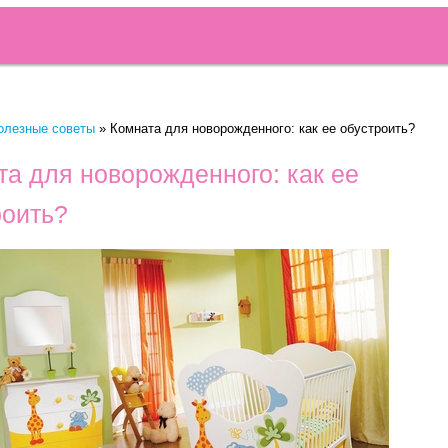
олезные советы
»
Комната для новорожденного: как ее обустроить?
та для новорожденного: как ее
роить?