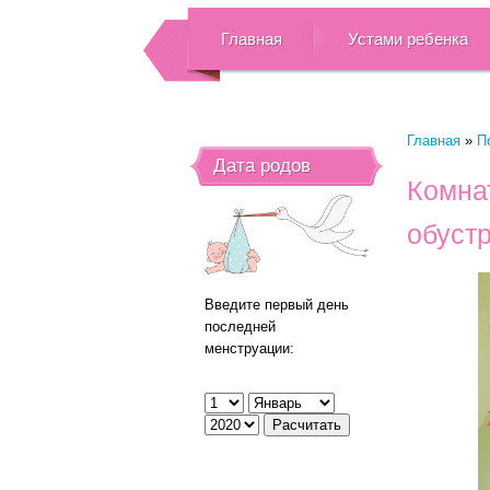
Главная
Устами ребенка
Главная
»
П
Дата родов
Комна
обуст
Введите первый день
последней
менструации: