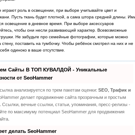
 играют роль в освещении, при выборе учитывайте цвет и
ткани. Пусть ткань будет плотной, а сама штора средней длины. Им
ся освещение в дневное время. При выборе аксессуаров
уйтесь, чтобы они несли развивающий характер. Всевозможные
игрушки. Не забудьте про семейные фотографии, которые можно
 стену, поставить на тумбочку. Чтобы ребёнок смотрел на них и не
 себя одиноко в ваше отсутствие.
ем Сайты В ТОП КУВАЛДОЙ - Уникальные
ности от SeoHammer
сылка анализируется по трем пакетам оценки:
SEO, Трафик и
Hammer делает продвижение сайта прозрачным и простым
. Ссылки, вечные ссылки, статьи, упоминания, пресс-релизы -
йте по максимуму потенциал SeoHammer для продвижения
айта.
еет делать SeoHammer