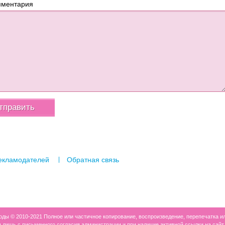
мментария
екламодателей
Обратная связь
роды © 2010-2021 Полное или частичное копирование, воспроизведение, перепечатка и
ишь с письменного согласия администрации и при наличие активной ссылки на сайт 