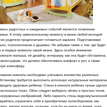
амых радостных и ожидаемых событий является появление
семье.
К этому замечательному моменту в жизни любой молодой
гие родители предпочитают готовиться заранее. Подготавливая
ьно, психологически и душевно. Не забывая также о том, где будет
 в первые моменты своей жизни. Здесь особое внимание
комнате малыша, её дизайну, интерьеру, как она будет обставлена,
аксессуарам, что должно обеспечивать комфорт и уют, а также
ную атмосферу.
овании комнаты необходимо учитывать множество различных
бстановку требуется выполнить используя натуральные материалы
вредить здоровью ребёнка. Стены в комнате ребёнка лучше сделат
 пастельных тонах. Обои следует выбирать лёгких и простых тонов,
 нагруженных изображений. Либо окрасить стены водоэмульсионно
тарайтесь ограничить себя в приобретении пылесборников, как
овры, мягкие игрушки, подушки, хотя бы на какое-то время, пока