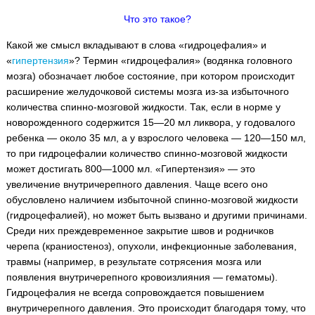
Что это такое?
Какой же смысл вкладывают в слова «гидроцефалия» и
«
гипертензия
»? Термин «гидроцефалия» (водянка головного
мозга) обозначает любое состояние, при котором происходит
расширение желудочковой системы мозга из-за избыточного
количества спинно-мозговой жидкости. Так, если в норме у
новорожденного содержится 15—20 мл ликвора, у годовалого
ребенка — около 35 мл, а у взрослого человека — 120—150 мл,
то при гидроцефалии количество спинно-мозговой жидкости
может достигать 800—1000 мл. «Гипертензия» — это
увеличение внутричерепного давления. Чаще всего оно
обусловлено наличием избыточной спинно-мозговой жидкости
(гидроцефалией), но может быть вызвано и другими причинами.
Среди них преждевременное закрытие швов и родничков
черепа (краниостеноз), опухоли, инфекционные заболевания,
травмы (например, в результате сотрясения мозга или
появления внутричерепного кровоизлияния — гематомы).
Гидроцефалия не всегда сопровождается повышением
внутричерепного давления. Это происходит благодаря тому, что