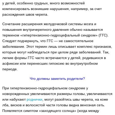
у детей, особенно грудных, много возможностей
компенсировать возникшие нарушения, например, за счет
расхождения швов черепа.
Сочетание расширения желудочковой системы мозга и
повышения внутричерепного давления обычно называется
термином «гипертензионно-гидроцефальный синдром» (ГГС).
Следует подчеркнуть, что ГГС — не самостоятельное
заболевание. Этот термин лишь описывает комплекс признаков,
которые могут наблюдаться при целом ряде заболеваний. Так,
легкие формы ГГС часто встречаются у детей, родившихся в
асфиксии или перенесших гипоксию во внутриутробном
периоде.
Что должны заметить родители?
При гипертензионно-гидроцефальном синдроме у
новорожденных увеличиваются размеры головы, увеличиваются
или набухают
роднички
, могут разойтись швы черепа, на коже
лба, висков и волосистой части головы видна венозная сеть.
Появляется симптом «заходящего солнца» (когда между