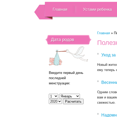
Главная
Устами ребенка
Главная
»
П
Дата родов
Полез
Уход за
Новый жител
ему теперь 
Введите первый день
последней
Весенни
менструации:
Одним слово
вам и ваше
свежестью.
Надомна