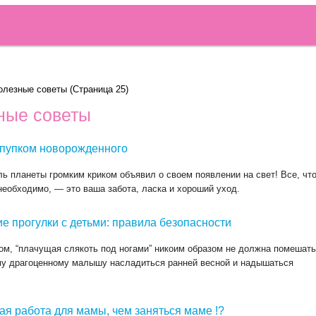
олезные советы
(Страница 25)
ные советы
 пупком новорожденного
ь планеты громким криком объявил о своем появлении на свет! Все, чт
необходимо, — это ваша забота, ласка и хороший уход.
е прогулки с детьми: правила безопасности
м, “плачущая слякоть под ногами” никоим образом не должна помешат
му драгоценному малышу насладиться ранней весной и надышаться
я работа для мамы, чем заняться маме !?