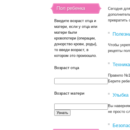
Пол ребенка
Сегодня для
дополнитель
превратить 
Введите возраст отца и
матери, если у отца или
матери были
Полезны
кровопотери (операции,
донорство крови, роды),
Чтобы укреп
то введи возраст, в
рецепты пол
котором это произошло.
Техника
Возраст отца
Правило №1 
Берите ребе
Возраст матери
Улыбка 
Вы наверняк
не просто с
Безопас