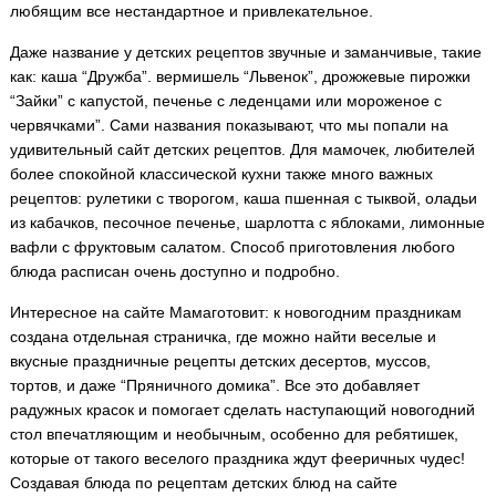
любящим все нестандартное и привлекательное.
Даже название у детских рецептов звучные и заманчивые, такие
как: каша “Дружба”. вермишель “Львенок”, дрожжевые пирожки
“Зайки” с капустой, печенье с леденцами или мороженое с
червячками”. Сами названия показывают, что мы попали на
удивительный сайт детских рецептов. Для мамочек, любителей
более спокойной классической кухни также много важных
рецептов: рулетики с творогом, каша пшенная с тыквой, оладьи
из кабачков, песочное печенье, шарлотта с яблоками, лимонные
вафли с фруктовым салатом. Способ приготовления любого
блюда расписан очень доступно и подробно.
Интересное на сайте Мамаготовит: к новогодним праздникам
создана отдельная страничка, где можно найти веселые и
вкусные праздничные рецепты детских десертов, муссов,
тортов, и даже “Пряничного домика”. Все это добавляет
радужных красок и помогает сделать наступающий новогодний
стол впечатляющим и необычным, особенно для ребятишек,
которые от такого веселого праздника ждут фееричных чудес!
Создавая блюда по рецептам детских блюд на сайте