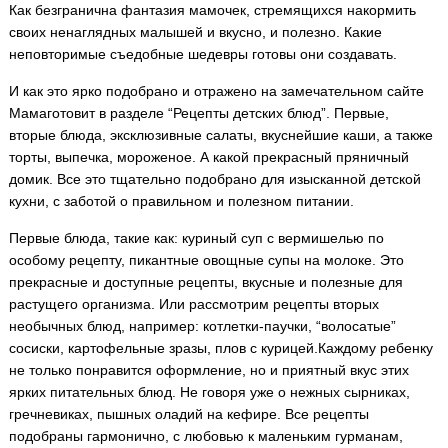
Как безгранична фантазия мамочек, стремящихся накормить
своих ненаглядных малышей и вкусно, и полезно. Какие
неповторимые съедобные шедевры готовы они создавать.
И как это ярко подобрано и отражено на замечательном сайте
Мамаготовит в разделе “Рецепты детских блюд”. Первые,
вторые блюда, эксклюзивные салаты, вкуснейшие каши, а также
торты, выпечка, мороженое. А какой прекрасный пряничный
домик. Все это тщательно подобрано для изысканной детской
кухни, с заботой о правильном и полезном питании.
Первые блюда, такие как: куриный суп с вермишелью по
особому рецепту, пикантные овощные супы на молоке. Это
прекрасные и доступные рецепты, вкусные и полезные для
растущего организма. Или рассмотрим рецепты вторых
необычных блюд, например: котлетки-паучки, “волосатые”
сосиски, картофельные зразы, плов с курицей.Каждому ребенку
не только понравится оформление, но и приятный вкус этих
ярких питательных блюд. Не говоря уже о нежных сырниках,
гречневиках, пышных оладий на кефире. Все рецепты
подобраны гармонично, с любовью к маленьким гурманам,