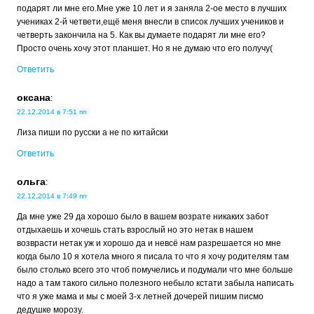
подарят ли мне его.Мне уже 10 лет и я заняла 2-ое место в лучших
учениках 2-й четвети,ещё меня внесли в список лучших учеников и
четверть закончила на 5. Как вы думаете подарят ли мне его?
Просто очень хочу этот планшет. Но я не думаю что его получу(
Ответить
оксана
:
22.12.2014 в 7:51 пп
Лиза пиши по русски а не по китайски
Ответить
ольга
:
22.12.2014 в 7:49 пп
Да мне уже 29 да хорошо было в вашем возрате никаких забот
отдыхаешь и хочешь стать взрослый но это нетак в нашем
возврасти нетак уж и хорошо да и невсё нам разрешается но мне
когда было 10 я хотела много я писала то что я хочу родителям там
было столько всего это чтоб помучелись и подумали что мне больше
надо а там такого сильно полезного небыло кстати забыла написать
что я уже мама и мы с моей 3-х летней дочерей пишим писмо
дедушке морозу.