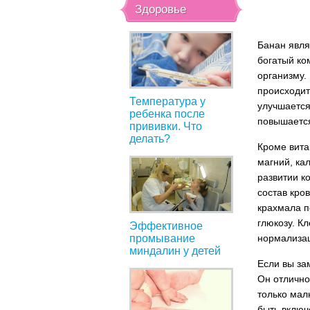
Здоровье
Банан явля
богатый ко
организму. 
происходит
Температура у
улучшается
ребенка после
повышается
прививки. Что
делать?
Кроме вита
магний, ка
развитии к
состав кро
крахмала п
глюкозу. Кл
Эффективное
промывание
нормализа
миндалин у детей
Если вы за
Он отлично
только мал
быть включ