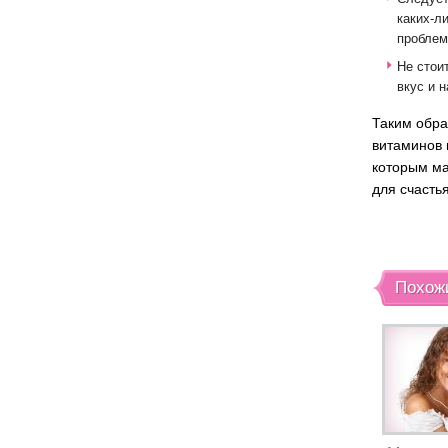
каких-л
проблем
Не стои
вкус и 
Таким обра
витаминов 
которым ма
для счасть
Похож