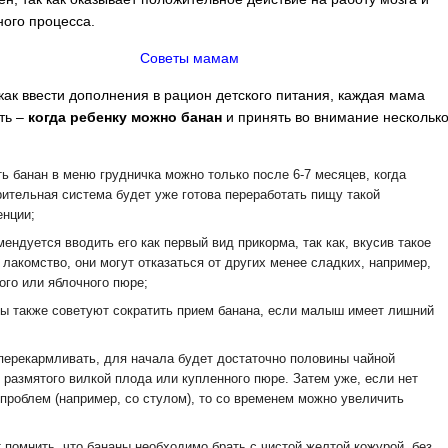
ого процесса.
Советы мамам
как ввести дополнения в рацион детского питания, каждая мама
ть –
когда ребенку можно банан
и принять во внимание нескольк
ь банан в меню грудничка можно только после 6-7 месяцев, когда
ительная система будет уже готова переработать пищу такой
енции;
мендуется вводить его как первый вид прикорма, так как, вкусив такое
 лакомство, они могут отказаться от других менее сладких, например,
ого или яблочного пюре;
ы также советуют сократить прием банана, если малыш имеет лишний
перекармливать, для начала будет достаточно половины чайной
 размятого вилкой плода или купленного пюре. Затем уже, если нет
 проблем (например, со стулом), то со временем можно увеличить
 помнить, что бананы необходимо брать с чистой желтой кожурой, без