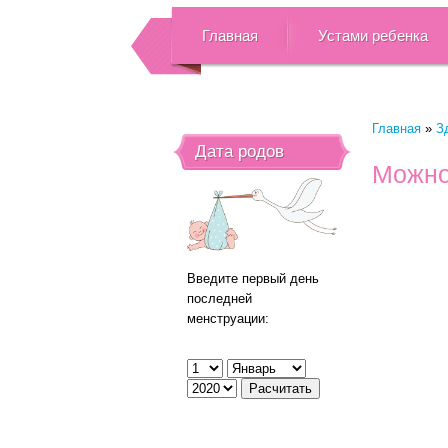
Главная
Устами ребенка
Главная
»
З
Дата родов
Можно
Введите первый день
последней
менструации: