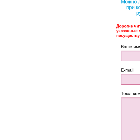
Можно л
при к
гр
Дорогие чи
указанные 
несуществ
Ваше им
E-mail
Текст ко