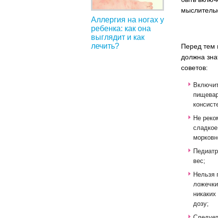
мыслительн
Аллергия на ногах у
ребенка: как она
выглядит и как
лечить?
Перед тем 
должна зна
советов:
Включит
пищевар
консист
Не реко
сладкое
морковн
Педиатр
вес;
Нельзя 
ложечки
никаких
дозу;
Следует