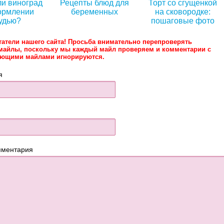
и виноград
Рецепты блюд для
Торт со сгущенкой
ормлении
беременных
на сковородке:
удью?
пошаговые фото
татели нашего сайта! Просьба внимательно перепроверять
майлы, поскольку мы каждый майл проверяем и комментарии с
ующими майлами игнорируются.
я
мментария