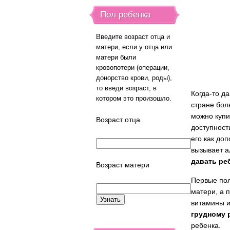
Пол ребенка
Введите возраст отца и
матери, если у отца или
матери были
кровопотери (операции,
донорство крови, роды),
то введи возраст, в
Когда-то д
котором это произошло.
стране бол
можно купи
Возраст отца
доступност
его как до
вызывает а
давать ре
Возраст матери
Первые пол
матери, а 
витамины и
грудному 
ребенка.