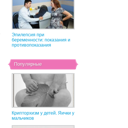
о
Эпилепсия при
беременности: показания и
противопоказания
Популярные
Крипторхизм у детей. Яички у
мальчиков