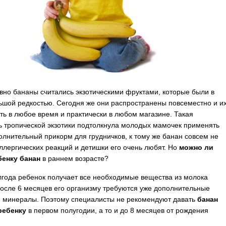
авно бананы считались экзотическими фруктами, которые были в
ьшой редкостью. Сегодня же они распространены повсеместно и и
ть в любое время и практически в любом магазине.
Такая
ь тропической экзотики подтолкнула молодых мамочек применять
полнительный прикорм для грудничков, к тому же банан совсем не
ллергических реакций и детишки его очень любят. Но
можно ли
бенку банан
в раннем возрасте?
года ребенок получает все необходимые вещества из молока
после 6 месяцев его организму требуются уже дополнительные
 минералы. Поэтому специалисты не рекомендуют давать
банан
ребенку
в первом полугодии, а то и до 8 месяцев от рождения