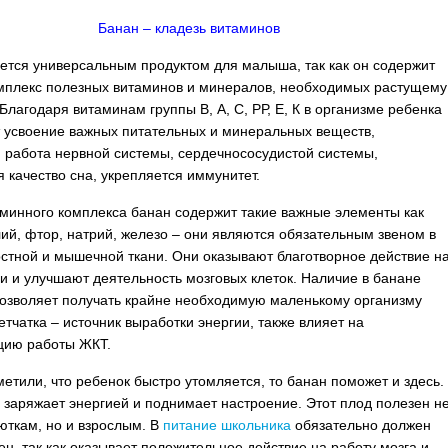
Банан – кладезь витаминов
ется универсальным продуктом для малыша, так как он содержит
мплекс полезных витаминов и минералов, необходимых растущему
Благодаря витаминам группы В, А, С, РР, Е, К в организме ребенка
 усвоение важных питательных и минеральных веществ,
 работа нервной системы, сердечнососудистой системы,
 качество сна, укрепляется иммунитет.
минного комплекса банан содержит такие важные элементы как
лий, фтор, натрий, железо – они являются обязательным звеном в
остной и мышечной ткани. Они оказывают благотворное действие н
ви и улучшают деятельность мозговых клеток. Наличие в банане
озволяет получать крайне необходимую маленькому организму
етчатка – источник выработки энергии, также влияет на
цию работы ЖКТ.
метили, что ребенок быстро утомляется, то банан поможет и здесь.
 заряжает энергией и поднимает настроение. Этот плод полезен н
юткам, но и взрослым. В
питание школьника
обязательно должен
ен, так как оказывает положительное действие на работу мозга и