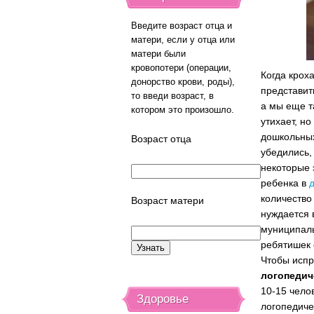
Введите возраст отца и
матери, если у отца или
матери были
кровопотери (операции,
Когда крох
донорство крови, роды),
представит
то введи возраст, в
а мы еще т
котором это произошло.
утихает, но
дошкольны
Возраст отца
убедились,
некоторые 
ребенка в
количество
Возраст матери
нуждается 
муниципаль
ребятишек 
Чтобы испр
логопедич
10-15 чело
Здоровье
логопедиче