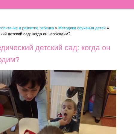
оспитание и развитие ребенка
»
Методики обучения детей
»
кий детский сад: когда он необходим?
дический детский сад: когда он
одим?