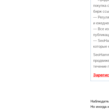
покупка 
бирж ссы
— Регуля
и ежедне
— Все из
публикац
— SeoHam
которые 
SeoHamm
продвиже
течение 
Зареги
Наблюдател
Но иногда 