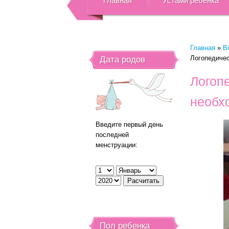
Главная
Устами ребенка
Главная
»
В
Логопедичес
Дата родов
Логопе
необх
Введите первый день
последней
менструации:
Пол ребенка