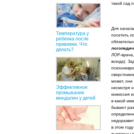
такой сад 
Для начала
Температура у
посетить л
ребенка после
обязательн
прививки. Что
логопедич
делать?
ЛОР-врача,
всегда). За
психоневро
сверстнико
может, они
Эффективное
несмотря н
промывание
комиссия к
миндалин у детей
в какой им
бывают раз
определенн
недоразвит
в этом году
выявлены п