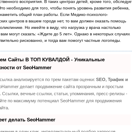
ственного восприятия. В таких центрах детей, кроме того, обследуе
Это необходимо для того, чтобы понять уровень развития ребенка,
 наметить общий план работы. Если Медико-психолого-
ских центров в вашем городе нет, то вам должен оказать помощь
оликлинике. Но имейте в виду, что нагрузка у врача настолько
 вам могут сказать: «Ждите до 5 лет». Однако в некоторых случаях
твительно рискованно, и тогда вам помогут частные логопеды.
ем Сайты В ТОП КУВАЛДОЙ - Уникальные
ности от SeoHammer
сылка анализируется по трем пакетам оценки:
SEO, Трафик и
Hammer делает продвижение сайта прозрачным и простым
. Ссылки, вечные ссылки, статьи, упоминания, пресс-релизы -
йте по максимуму потенциал SeoHammer для продвижения
айта.
еет делать SeoHammer
жение в один клик, интеллектуальный подбор запросов,