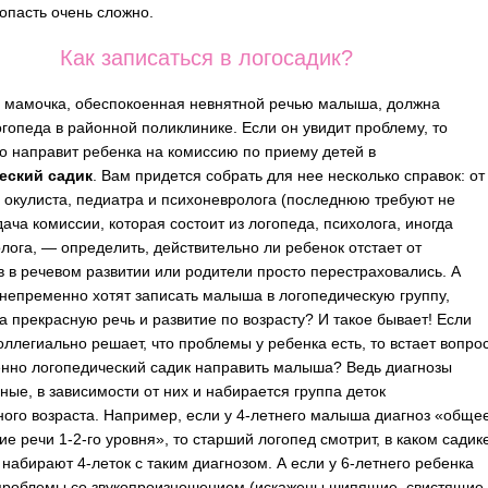
попасть очень сложно.
Как записаться в логосадик?
 мамочка, обеспокоенная невнятной речью малыша, должна
огопеда в районной поликлинике. Если он увидит проблему, то
о направит ребенка на комиссию по приему детей в
еский садик
. Вам придется собрать для нее несколько справок: от
 окулиста, педиатра и психоневролога (последнюю требуют не
дача комиссии, которая состоит из логопеда, психолога, иногда
лога, — определить, действительно ли ребенок отстает от
в в речевом развитии или родители просто перестраховались. А
 непременно хотят записать малыша в логопедическую группу,
а прекрасную речь и развитие по возрасту? И такое бывает! Если
оллегиально решает, что проблемы у ребенка есть, то встает вопрос
енно логопедический садик направить малыша? Ведь диагнозы
ные, в зависимости от них и набирается группа деток
ого возраста. Например, если у 4-летнего малыша диагноз «обще
ие речи 1-2-го уровня», то старший логопед смотрит, в каком садик
 набирают 4-леток с таким диагнозом. А если у 6-летнего ребенка
роблемы со звукопроизношением (искажены шипящие, свистящие