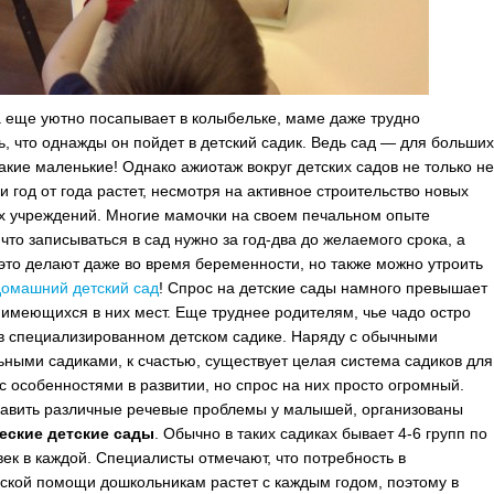
а еще уютно посапывает в колыбельке, маме даже трудно
ь, что однажды он пойдет в детский садик. Ведь сад — для больших
акие маленькие! Однако ажиотаж вокруг детских садов не только н
 и год от года растет, несмотря на активное строительство новых
х учреждений.
Многие мамочки на своем печальном опыте
 что записываться в сад нужно за год-два до желаемого срока, а
это делают даже во время беременности, но также можно утроить
домашний детский сад
! Спрос на детские сады намного превышает
 имеющихся в них мест. Еще труднее родителям, чье чадо остро
в специализированном детском садике. Наряду с обычными
ными садиками, к счастью, существует целая система садиков для
с особенностями в развитии, но спрос на них просто огромный.
авить различные речевые проблемы у малышей, организованы
еские детские сады
. Обычно в таких садиках бывает 4-6 групп по
век в каждой. Специалисты отмечают, что потребность в
ской помощи дошкольникам растет с каждым годом, поэтому в