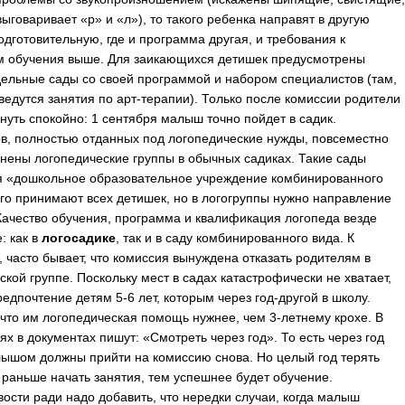
ыговаривает «р» и «л»), то такого ребенка направят в другую
одготовительную, где и программа другая, и требования к
м обучения выше. Для заикающихся детишек предусмотрены
ельные сады со своей программой и набором специалистов (там,
ведутся занятия по арт-терапии). Только после комиссии родители
хнуть спокойно: 1 сентября малыш точно пойдет в садик.
в, полностью отданных под логопедические нужды, повсеместно
нены логопедические группы в обычных садиках. Такие сады
 «дошкольное образовательное учреждение комбинированного
его принимают всех детишек, но в логогруппы нужно направление
Качество обучения, программа и квалификация логопеда везде
: как в
логосадике
, так и в саду комбинированного вида. К
 часто бывает, что комиссия вынуждена отказать родителям в
ской группе. Поскольку мест в садах катастрофически не хватает,
редпочтение детям 5-6 лет, которым через год-другой в школу.
 что им логопедическая помощь нужнее, чем 3-летнему крохе. В
ях в документах пишут: «Смотреть через год». То есть через год
ышом должны прийти на комиссию снова. Но целый год терять
 раньше начать занятия, тем успешнее будет обучение.
ости ради надо добавить, что нередки случаи, когда малыш