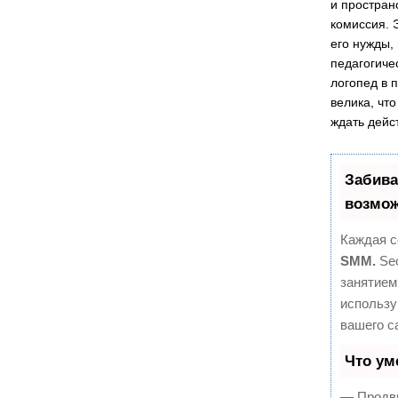
и простран
комиссия. 
его нужды,
педагогиче
логопед в п
велика, что
ждать дейс
Забива
возмож
Каждая с
SMM.
Seo
занятием
использу
вашего с
Что ум
— Продви