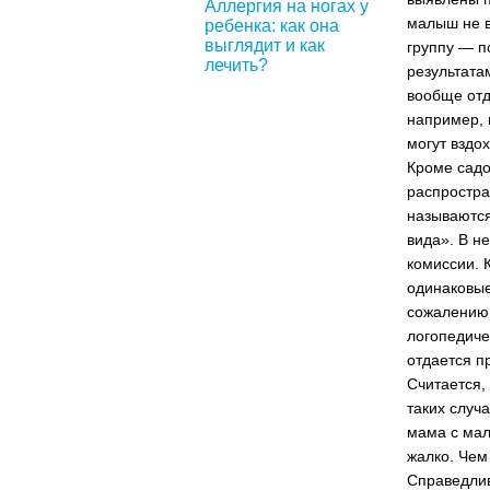
Аллергия на ногах у
малыш не в
ребенка: как она
выглядит и как
группу — п
лечить?
результата
вообще отд
например, 
могут вздо
Кроме садо
распростра
называются
вида». В н
комиссии. 
одинаковые
сожалению,
логопедиче
отдается п
Считается,
таких случа
мама с мал
жалко. Чем
Справедлив