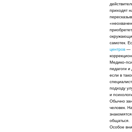
действител
приходят н
пересказыва
«неохвачен
приобретет
окружающие
самотек. Е
центров
— к
коррекцион
Медико-пси
педагоги и
если в так
специалист
подходу ул
и психолог
Обычно зан
человек. Н
знакомятся
общаться.
Особое вн