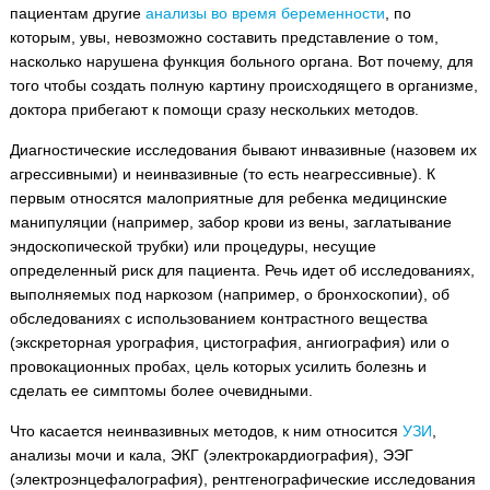
пациентам другие
анализы во время беременности
, по
которым, увы, невозможно составить представление о том,
насколько нарушена функция больного органа. Вот почему, для
того чтобы создать полную картину происходящего в организме,
доктора прибегают к помощи сразу нескольких методов.
Диагностические исследования бывают инвазивные (назовем их
агрессивными) и неинвазивные (то есть неагрессивные). К
первым относятся малоприятные для ребенка медицинские
манипуляции (например, забор крови из вены, заглатывание
эндоскопической трубки) или процедуры, несущие
определенный риск для пациента. Речь идет об исследованиях,
выполняемых под наркозом (например, о бронхоскопии), об
обследованиях с использованием контрастного вещества
(экскреторная урография, цистография, ангиография) или о
провокационных пробах, цель которых усилить болезнь и
сделать ее симптомы более очевидными.
Что касается неинвазивных методов, к ним относится
УЗИ
,
анализы мочи и кала, ЭКГ (электрокардиография), ЭЭГ
(электроэнцефалография), рентгенографические исследования