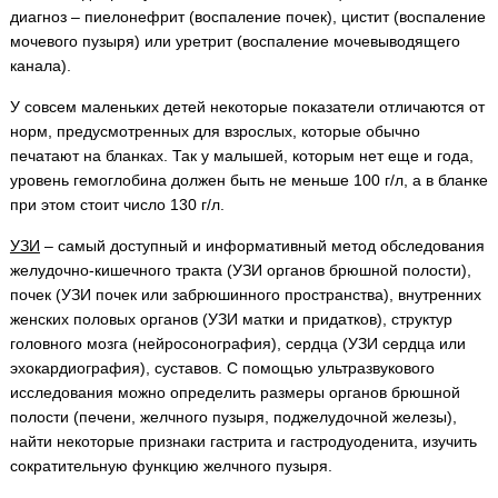
диагноз – пиелонефрит (воспаление почек), цистит (воспаление
мочевого пузыря) или уретрит (воспаление мочевыводящего
канала).
У совсем маленьких детей некоторые показатели отличаются от
норм, предусмотренных для взрослых, которые обычно
печатают на бланках. Так у малышей, которым нет еще и года,
уровень гемоглобина должен быть не меньше 100 г/л, а в бланке
при этом стоит число 130 г/л.
УЗИ
– самый доступный и информативный метод обследования
желудочно-кишечного тракта (УЗИ органов брюшной полости),
почек (УЗИ почек или забрюшинного пространства), внутренних
женских половых органов (УЗИ матки и придатков), структур
головного мозга (нейросонография), сердца (УЗИ сердца или
эхокардиография), суставов. С помощью ультразвукового
исследования можно определить размеры органов брюшной
полости (печени, желчного пузыря, поджелудочной железы),
найти некоторые признаки гастрита и гастродуоденита, изучить
сократительную функцию желчного пузыря.