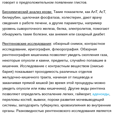
говорит о предположительном появлении глистов.
Биохимический анализ крови.
Такие показатели, как АлТ, АсТ,
билирубин, щелочная фосфатаза, холестерин, дают врачу
сведения о работе печени, а другие параметры, например
уровень сывороточного железа, белка, электролитов, помогают
обнаружить такие болезни, как анемия или сахарный диабет.
Рентгеновские исследования
: обзорный снимок, контрастное
исследование, иригография, флюорография. Обзорная
рентгенография кишечника позволяет увидеть скопления газа,
некоторые опухоли и камни, предметы, случайно попавшие в
кишечник. Исследование с контрастным веществом (окисью
бария) показывает проходимость различных отделов
желудочно-кишечного тракта, начиная от пищевода и
заканчивая прямой кишкой (во время этой процедуры можно
увидеть опухоли или язвы кишечника). Другие виды рентгена
позволяют определить воспаление легких, гайморит,
аденоиды
,
переломы костей, вывихи, пороки развития мочевыводящей
системы, заподозрить туберкулез, кровоизлияния во внутренние
органы. Разновидностью рентгеновского исследования является