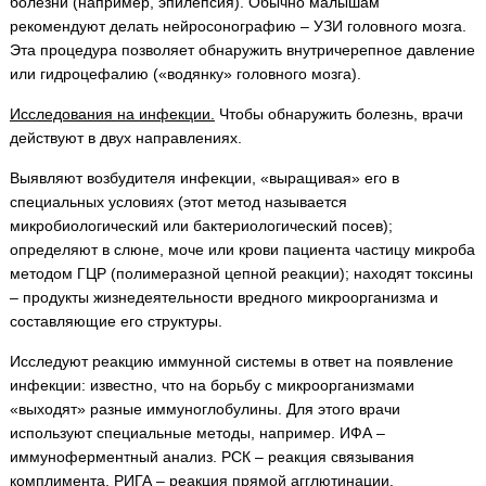
болезни (например, эпилепсия). Обычно малышам
рекомендуют делать нейросонографию – УЗИ головного мозга.
Эта процедура позволяет обнаружить внутричерепное давление
или гидроцефалию («водянку» головного мозга).
Исследования на инфекции.
Чтобы обнаружить болезнь, врачи
действуют в двух направлениях.
Выявляют возбудителя инфекции, «выращивая» его в
специальных условиях (этот метод называется
микробиологический или бактериологический посев);
определяют в слюне, моче или крови пациента частицу микроба
методом ГЦР (полимеразной цепной реакции); находят токсины
– продукты жизнедеятельности вредного микроорганизма и
составляющие его структуры.
Исследуют реакцию иммунной системы в ответ на появление
инфекции: известно, что на борьбу с микроорганизмами
«выходят» разные иммуноглобулины. Для этого врачи
используют специальные методы, например. ИФА –
иммуноферментный анализ. РСК – реакция связывания
комплимента, РИГА – реакция прямой агглютинации.