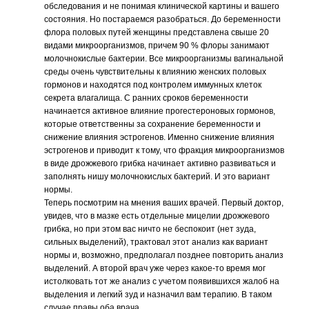
обследования и не понимая клинической картины и вашего
состояния. Но постараемся разобраться. До беременности
флора половых путей женщины представлена свыше 20
видами микроорганизмов, причем 90 % флоры занимают
молочнокислые бактерии. Все микроорганизмы вагинальной
среды очень чувствительны к влиянию женских половых
гормонов и находятся под контролем иммунных клеток
секрета влагалища. С ранних сроков беременности
начинается активное влияние прогестероновых гормонов,
которые ответственны за сохранение беременности и
снижение влияния эстрогенов. Именно снижение влияния
эстрогенов и приводит к тому, что фракция микроорганизмов
в виде дрожжевого грибка начинает активно развиваться и
заполнять нишу молочнокислых бактерий. И это вариант
нормы.
Теперь посмотрим на мнения ваших врачей. Первый доктор,
увидев, что в мазке есть отдельные мицелии дрожжевого
грибка, но при этом вас ничто не беспокоит (нет зуда,
сильных выделений), трактовал этот анализ как вариант
нормы и, возможно, предполагал позднее повторить анализ
выделений. А второй врач уже через какое-то время мог
истолковать тот же анализ с учетом появившихся жалоб на
выделения и легкий зуд и назначил вам терапию. В таком
случае правы оба врача.