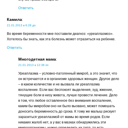
Ответить
Камила
:
21.01.2013 в 6:28 дп
Во время беременности мне поставили диагноз: «уреаплазмоз».
Хотелось бы знать, как эта болезнь может отразиться на ребенке.
Ответить
Многодетная мама
:
21.01.2013 в 12:38 пп
Уреаплазма – условно-патогенный микроб, а это значит, что
он встречается и в организме здоровых женщин. Другое дело
– в каком количестве и не вызвала ли уреаплазма
воспаление. Если вас беспокоят выделения, зуд, жжение,
тянущие боли в низу живота, лучше провести лечение. Дело
в том, что любое оставленное без внимания воспаление,
каким бы микробом оно ни было вызвано, может помешать
доносить беременность до срока. К тому же малыш рискует
заразиться уреаплазмой от мамы во время родов. Если
никаких жалоб нет, а у вас в мазках обнаружились эти
микроорганизмы, нужно определить их титр, то есть