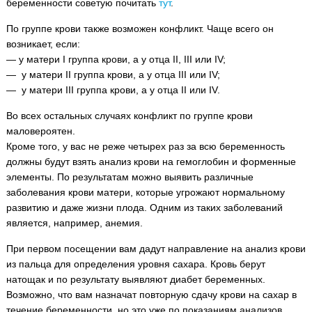
беременности советую почитать
тут
.
По группе крови также возможен конфликт. Чаще всего он
возникает, если:
— у матери I группа крови, а у отца II, III или IV;
— у матери II группа крови, а у отца III или IV;
— у матери III группа крови, а у отца II или IV.
Во всех остальных случаях конфликт по группе крови
маловероятен.
Кроме того, у вас не реже четырех раз за всю беременность
должны будут взять анализ крови на гемоглобин и форменные
элементы. По результатам можно выявить различные
заболевания крови матери, которые угрожают нормальному
развитию и даже жизни плода. Одним из таких заболеваний
является, например, анемия.
При первом посещении вам дадут направление на анализ крови
из пальца для определения уровня сахара. Кровь берут
натощак и по результату выявляют диабет беременных.
Возможно, что вам назначат повторную сдачу крови на сахар в
течение беременности, но это уже по показаниям анализов.