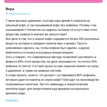
Вера
:
25.08.2013 в 4:01 пп
У меня высокое давление, поэтому одно время я покупала не
обычный кофе, а так называемый кофе без кофеина. Почему «так
называемый»? Несмотря на надпись на банке об отсутствии этого
вещества, кофеин в нем все же присутствует.
Все дело в том, что в зернах кофе содержится более 400 различных
веществ, которые и придают напитку вкус и аромат. Просто
невозможно сделать так, чтобы кофеин был удален, а другие
компоненты остались в исходных концентрациях.
Хоть и говорят, что современные методы позволяют растворить и
вывести 99% этого вещества, на деле оказывается, что почти 20%
кофеина остается. А в таких дозах он уже серьезно влияет на пульс
и давление, а также на нервную систему.
К слову сказать: знаете, что делают с оставшимися 80% кофеина,
которые удается извлечь из зерен кофе? Они идут на производство
газированных напитков. Так что лимонады и энергетические
коктейли будут для гипертоников еще вреднее натурального
крепкого кофе.
Ответить