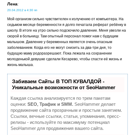
Лена
:
20.04.2012 в 4:30 пп
Мой организм сильно чувствителен к излучению от компьютера. На
седьмом месяце беременности я долго печатала реферат ребёнку в
школу. В итоге на утро сильно подскочило давление. Меня увезли на
скорой в больницу. Там опытный персонал помог нам с будущим
малышом. Давление у беременных является очень опасным
заболеванием. Когда его не могут снизить за два-три дня, то
будущую маму родоразрешают. Пока лежала на сохранении
молоденькой девушке сделали Кесарево, чтобы спасти её жизнь и
жизнь малыша.
Забиваем Сайты В ТОП КУВАЛДОЙ -
Уникальные возможности от SeoHammer
Каждая ссылка анализируется по трем пакетам
оценки:
SEO, Трафик и SMM.
SeoHammer делает
продвижение сайта прозрачным и простым занятием.
Ссылки, вечные ссылки, статьи, упоминания, пресс-
релизы - используйте по максимуму потенциал
SeoHammer для продвижения вашего сайта.