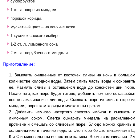
сухофруктов
1 ст. л. пюре из миндаля
порошок корицы,
мускатный цвет – на кончике ножа
1 кусочек свежего имбиря
1-2 ст. л. лимонного сока
2 ст. л. нарубленного миндаля
Приготовление:
Замочить очищенные от косточек сливы на ночь в большом
количестве холодной воды. Затем слить часть воды и сохранить
ее. Размять сливы в оставшейся воде до консистен ции пюре.
После того, как пюре будет готово, добавить немного оставшейся
после замачивания слив воды. Смешать пюре из слив с пюре из
миндаля, порошком корицы и мускатным цветом.
Добавить немного натертого свежего имбиря и смешать с
лимонным соком. Слегка обжарить миндаль на раскаленном
противне и смешать со сливовым пюре. Блюдо можно хранить в
холодильнике в течение недели. Это пюре богато витаминами Е,
К и С и минеральным веществом калием. Время замачивания: 2 ч