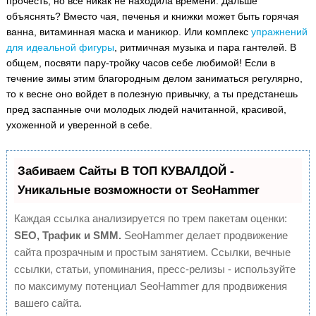
прочесть, но все никак не находила времени. Дальше
объяснять? Вместо чая, печенья и книжки может быть горячая
ванна, витаминная маска и маникюр. Или комплекс
упражнений
для идеальной фигуры
, ритмичная музыка и пара гантелей. В
общем, посвяти пару-тройку часов себе любимой! Если в
течение зимы этим благородным делом заниматься регулярно,
то к весне оно войдет в полезную привычку, а ты предстанешь
пред заспанные очи молодых людей начитанной, красивой,
ухоженной и уверенной в себе.
Забиваем Сайты В ТОП КУВАЛДОЙ -
Уникальные возможности от SeoHammer
Каждая ссылка анализируется по трем пакетам оценки:
SEO, Трафик и SMM.
SeoHammer делает продвижение
сайта прозрачным и простым занятием. Ссылки, вечные
ссылки, статьи, упоминания, пресс-релизы - используйте
по максимуму потенциал SeoHammer для продвижения
вашего сайта.