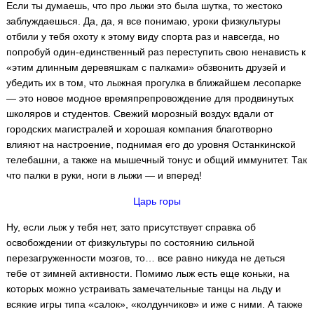
Если ты думаешь, что про лыжи это была шутка, то жестоко
заблуждаешься. Да, да, я все понимаю, уроки физкультуры
отбили у тебя охоту к этому виду спорта раз и навсегда, но
попробуй один-единственный раз переступить свою ненависть к
«этим длинным деревяшкам с палками» обзвонить друзей и
убедить их в том, что лыжная прогулка в ближайшем лесопарке
— это новое модное времяпрепровождение для продвинутых
школяров и студентов. Свежий морозный воздух вдали от
городских магистралей и хорошая компания благотворно
влияют на настроение, поднимая его до уровня Останкинской
телебашни, а также на мышечный тонус и общий иммунитет. Так
что палки в руки, ноги в лыжи — и вперед!
Царь горы
Ну, если лыж у тебя нет, зато присутствует справка об
освобождении от физкультуры по состоянию сильной
перезагруженности мозгов, то… все равно никуда не деться
тебе от зимней активности. Помимо лыж есть еще коньки, на
которых можно устраивать замечательные танцы на льду и
всякие игры типа «салок», «колдунчиков» и иже с ними. А также