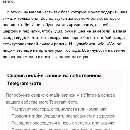
тепло.
…И это лишь малая часть тех благ, которые может подарить нам
зима, и только она. Воспользуйся же возможностью, которую
она дает тебе! И не забудь купить яркую шапку, а к ней —
шарфик и перчатки, чтобы уши, руки и шея не замерзли, а глаза
всегда видели, что, хотя вокруг все черно-белое, с тобой всегда
есть кусочек твоей личной радуги. И – улыбайся, ибо: «Умное
лицо – это еще не признак ума, господа. Все глупости на земле
делаются именно с этим выражением лица».
Сервис онлайн-записи на собственном
Telegram-боте
Попробуйте сервис онлайн-записи VisitTime на основе
вашего собственного Telegram-бота:
— Разгрузит мастера, специалиста или компанию;
— Позволит гибко управлять расписанием и загрузкой;
— Разошлет оповещения о новых услугах или акциях;
— Позволит принять оплату на карту/кошелек/счет;