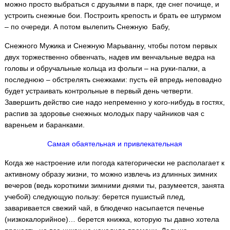
можно просто выбраться с друзьями в парк, где снег почище, и
устроить снежные бои. Построить крепость и брать ее штурмом
– по очереди. А потом вылепить Снежную Бабу,
Снежного Мужика и Снежную Марьванну, чтобы потом первых
двух торжественно обвенчать, надев им венчальные ведра на
головы и обручальные кольца из фольги – на руки-палки, а
последнюю – обстрелять снежками: пусть ей впредь неповадно
будет устраивать контрольные в первый день четверти.
Завершить действо сие надо непременно у кого-нибудь в гостях,
распив за здоровье снежных молодых пару чайников чая с
вареньем и баранками.
Самая обаятельная и привлекательная
Когда же настроение или погода категорически не располагает к
активному образу жизни, то можно извлечь из длинных зимних
вечеров (ведь короткими зимними днями ты, разумеется, занята
учебой) следующую пользу: берется пушистый плед,
заваривается свежий чай, в блюдечко насыпается печенье
(низкокалорийное)… берется книжка, которую ты давно хотела