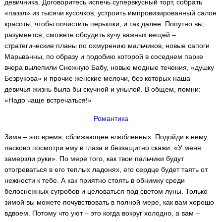
девичника. Договоритесь испечь супервкусный торт, собрать
«паззл» из тысячи кусочков, устроить импровизированный салон
красоты, чтобы почистить перышки, и так далее. Попутно вы,
разумеется, сможете обсудить кучу важных вещей –
стратегические планы по охмурению мальчиков, новые сапоги
Марьванны, по образу и подобию которой в соседнем парке
вчера вылепили Снежную Бабу, новые модные течения, «душку
Безрукова» и прочие женские мелочи, без которых наша
девичья жизнь была бы скучной и унылой. В общем, помни:
«Надо чаще встречаться!»
Романтика
Зима – это время, сближающее влюбленных. Подойди к нему,
ласково посмотри ему в глаза и беззащитно скажи: «У меня
замерзли руки». По мере того, как твои пальчики будут
отогреваться в его теплых ладонях, его сердце будет таять от
нежности к тебе. А как приятно стоять в обнимку среди
белоснежных сугробов и целоваться под светом луны. Только
зимой вы можете почувствовать в полной мере, как вам хорошо
вдвоем. Потому что уют – это когда вокруг холодно, а вам –