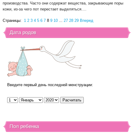
производства. Часто они содержат вещества, закрывающие поры
кожи, из-за чего пот перестает выделяться….
Страницы:
1
2
3
4
5
6
7
8
9
10
...
27
28
29
Вперед
Дата родов
Введите первый день последней менструации:
Пол ребенка