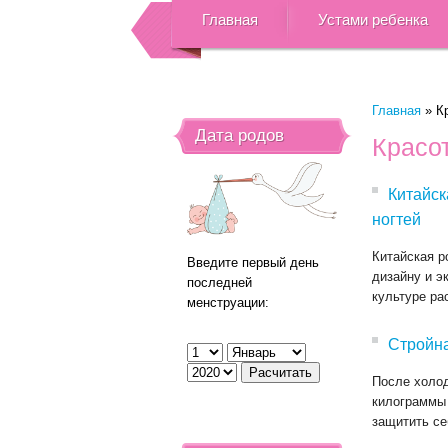
Главная
Устами ребенка
Главная
»
К
Дата родов
Красо
Китайск
ногтей
Китайская р
Введите первый день
дизайну и э
последней
культуре рас
менструации:
Стройна
После холо
килограммы 
защитить се