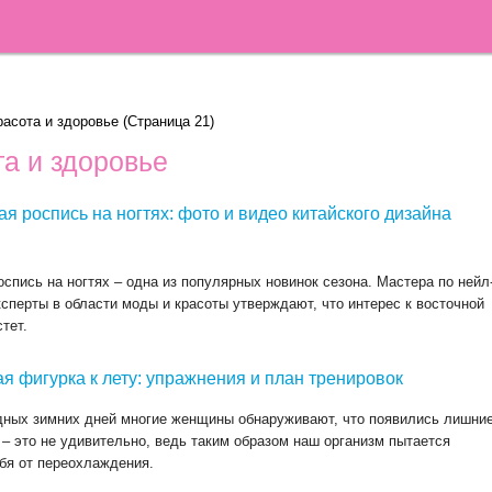
расота и здоровье
(Страница 21)
та и здоровье
ая роспись на ногтях: фото и видео китайского дизайна
оспись на ногтях – одна из популярных новинок сезона. Мастера по нейл
ксперты в области моды и красоты утверждают, что интерес к восточной
тет.
я фигурка к лету: упражнения и план тренировок
дных зимних дней многие женщины обнаруживают, что появились лишни
– это не удивительно, ведь таким образом наш организм пытается
бя от переохлаждения.