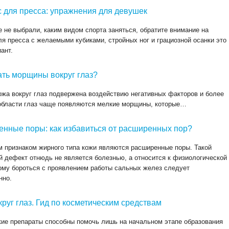
 для пресса: упражнения для девушек
 не выбрали, каким видом спорта заняться, обратите внимание на
ля пресса с желаемыми кубиками, стройных ног и грациозной осанки это
ант.
ать морщины вокруг глаз?
а вокруг глаз подвержена воздействию негативных факторов и более
области глаз чаще появляются мелкие морщины, которые…
нные поры: как избавиться от расширенных пор?
 признаком жирного типа кожи являются расширенные поры. Такой
й дефект отнюдь не является болезнью, а относится к физиологической
ому бороться с проявлением работы сальных желез следует
нно.
круг глаз. Гид по косметическим средствам
ие препараты способны помочь лишь на начальном этапе образования