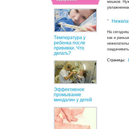
мешков. Нуж
увлажненная
Нежелат
На сегодняш
Температура у
как и раньш
ребенка после
нежелатель
прививки. Что
озадачивать
делать?
Страницы:
Эффективное
промывание
миндалин у детей