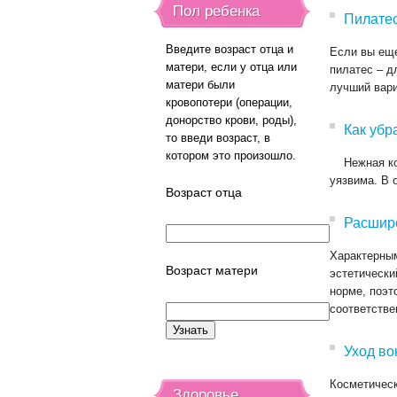
Пол ребенка
Пилатес
Введите возраст отца и
Если вы еще
матери, если у отца или
пилатес – д
матери были
лучший вари
кровопотери (операции,
донорство крови, роды),
Как убр
то введи возраст, в
котором это произошло.
Нежная кож
уязвима. В 
Возраст отца
Расшире
Характерным
Возраст матери
эстетически
норме, поэт
соответстве
Уход во
Косметическ
Здоровье