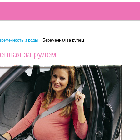
еременность и роды
»
Беременная за рулем
енная за рулем