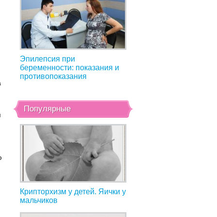
Эпилепсия при
беременности: показания и
противопоказания
а
.
Популярные
я
ю
Крипторхизм у детей. Яички у
мальчиков