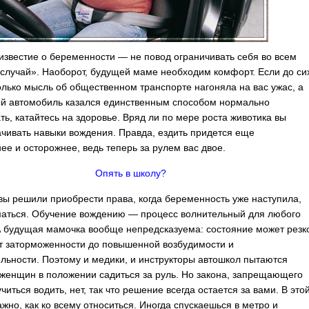
известие о беременности — не повод ограничивать себя во всем
 случай». Наоборот, будущей маме необходим комфорт. Если до си
олько мысль об общественном транспорте нагоняла на вас ужас, а
й автомобиль казался единственным способом нормально
ть, катайтесь на здоровье. Вряд ли по мере роста животика вы
ачивать навыки вождения.
Правда, ездить придется еще
ее и осторожнее, ведь теперь за рулем вас двое.
Опять в школу?
 вы решили приобрести права, когда беременность уже наступила,
маться. Обучение вождению — процесс волнительный для любого
А будущая мамочка вообще непредсказуема: состояние может резк
т заторможенности до повышенной возбудимости и
льности. Поэтому и медики, и инструкторы автошкол пытаются
 женщин в положении садиться за руль. Но закона, запрещающего
иться водить, нет, так что решение всегда остается за вами. В это
ажно, как ко всему относиться. Иногда спускаешься в метро и