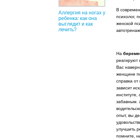
В современ
Аллергия на ногах у
психолог, 
ребенка: как она
женской пс
выглядит и как
лечить?
автотренаж
На
береме
реагируют 
Вас наверн
женщине по
справка от 
зависит ис
институте,
забавным. 
водительск
опыт, вы д
удовольстви
улучшить р
помните, н