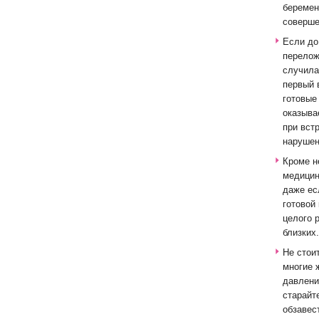
беремен
соверше
Если до
перелож
случила
первый 
готовые
оказыва
при вст
нарушен
Кроме н
медицин
даже ес
готовой
целого 
близких
Не стои
многие 
давлени
старайт
обзавес