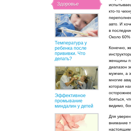
Здоровье
испытываеш
кто-то чих
переполнен
авто. И хо
в последни
Около 60%
Температура у
Конечно, ж
ребенка после
прививки. Что
инструктор
делать?
женщины пр
диапазон э
мужчин, а 
многие ава
которая на
осторожнее
Эффективное
бояться, ч
промывание
видимо, бо
миндалин у детей
Для уверен
внимание т
настоящим