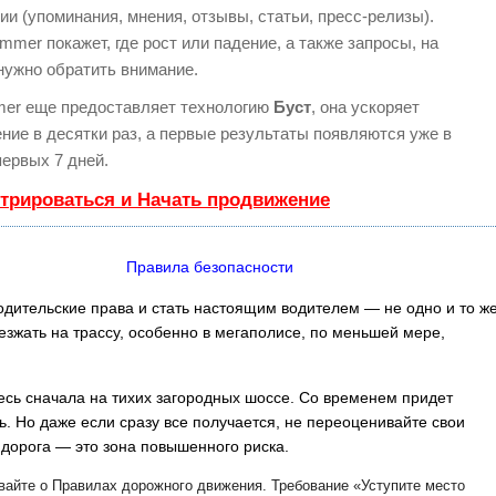
ии (упоминания, мнения, отзывы, статьи, пресс-релизы).
mer покажет, где рост или падение, а также запросы, на
нужно обратить внимание.
er еще предоставляет технологию
Буст
, она ускоряет
ние в десятки раз, а первые результаты появляются уже в
первых 7 дней.
стрироваться и Начать продвижение
Правила безопасности
одительские права и стать настоящим водителем — не одно и то же
езжать на трассу, особенно в мегаполисе, по меньшей мере,
есь сначала на тихих загородных шоссе. Со временем придет
ь. Но даже если сразу все получается, не переоценивайте свои
 дорога — это зона повышенного риска.
вайте о Правилах дорожного движения. Требование «Уступите место