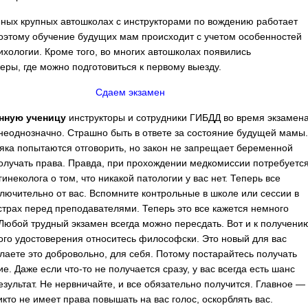
ных крупных автошколах с инструкторами по вождению работает
поэтому обучение будущих мам происходит с учетом особенностей
ихологии. Кроме того, во многих автошколах появились
еры, где можно подготовиться к первому выезду.
Сдаем экзамен
нную ученицу
инструкторы и сотрудники ГИБДД во время экзамен
неоднозначно. Страшно быть в ответе за состояние будущей мамы
яка попытаются отговорить, но закон не запрещает беременной
лучать права. Правда, при прохождении медкомиссии потребуетс
гинеколога о том, что никакой патологии у вас нет. Теперь все
ключительно от вас. Вспомните контрольные в школе или сессии в
 страх перед преподавателями. Теперь это все кажется немного
Любой трудный экзамен всегда можно пересдать. Вот и к получени
ого удостоверения относитесь философски. Это новый для вас
елаете это добровольно, для себя. Потому постарайтесь получать
е. Даже если что-то не получается сразу, у вас всегда есть шанс
езультат. Не нервничайте, и все обязательно получится. Главное —
икто не имеет права повышать на вас голос, оскорблять вас.