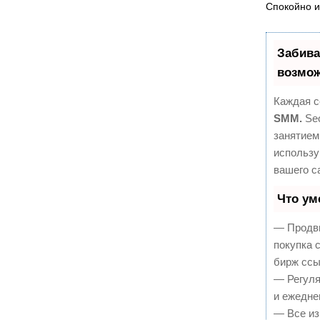
Спокойно и
Забива
возмож
Каждая с
SMM.
Seo
занятием
использу
вашего с
Что ум
— Продви
покупка 
бирж ссы
— Регуля
и ежедне
— Все из