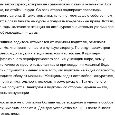
ь такой стресс, который не сравнится ни с каким экзаменом. Вот
нул, но отойти некуда. Со всех сторон подпирают пассажиры
ного вагона. В такие моменты, конечно, мечтаешь о собственном
чется сразу бежать на курсы и получать вожделенные права. Кстати,
е годы количество женщин на авто-курсах значительно увеличилось
 обучающихся — дамы.
енщина-водитель отличается от мужчины-водителя, отмечают
ы. Но, что приятно, часто в лучшую сторону. По ряду параметров
евосходят мужчин в водительском мастерстве. К примеру,
ффективного периферического зрения у женщин шире, чем у
это качество просто козырная карта при вождении машины! Ведь
рии случаются именно из-за того, что водитель не видит опасности,
ходится сбоку от машины. Женщины водят автомобиль аккуратнее,
, они внимательнее к мелочам и реже рискуют. Так что нечего
то не получится. Анекдоты и подколки со стороны мужчин — это,
язнь конкуренции.
ности все же стоит взять больше часов вождения и уделить особое
ехническим аспектам. Для дам устройство машины часто бывает
 открытием.