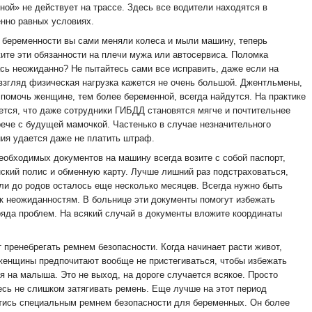
ной» не действует на трассе. Здесь все водители находятся в
нно равных условиях.
 беременности вы сами меняли колеса и мыли машину, теперь
ите эти обязанности на плечи мужа или автосервиса. Поломка
сь неожиданно? Не пытайтесь сами все исправить, даже если на
взгляд физическая нагрузка кажется не очень большой. Джентльмены,
 помочь женщине, тем более беременной, всегда найдутся. На практике
ется, что даже сотрудники ГИБДД становятся мягче и почтительнее
рече с будущей мамочкой. Частенько в случае незначительного
ия удается даже не платить штраф.
еобходимых документов на машину всегда возите с собой паспорт,
ский полис и обменную карту. Лучше лишний раз подстраховаться,
ли до родов осталось еще несколько месяцев. Всегда нужно быть
 к неожиданностям. В больнице эти документы помогут избежать
ряда проблем. На всякий случай в документы вложите координаты
.
т пренебрегать ремнем безопасности. Когда начинает расти живот,
женщины предпочитают вообще не пристегиваться, чтобы избежать
я на малыша. Это не выход, на дороге случается всякое. Просто
есь не слишком затягивать ремень. Еще лучше на этот период
тись специальным ремнем безопасности для беременных. Он более