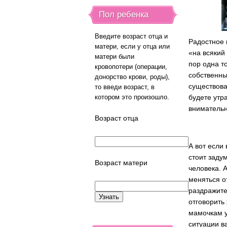
Пол ребенка
Введите возраст отца и
Радостное 
матери, если у отца или
«на всякий
матери были
пор одна т
кровопотери (операции,
собственны
донорство крови, роды),
существова
то введи возраст, в
котором это произошло.
будете утр
внимательн
Возраст отца
А вот если
стоит заду
Возраст матери
человека. 
меняться о
раздражите
отговорить
мамочкам уч
ситуации в