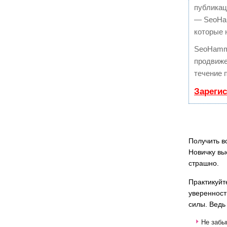
публикац
— SeoHam
которые 
SeoHamm
продвиже
течение 
Зареги
Получить в
Новичку вы
страшно.
Практикуйт
уверенност
силы. Ведь
Не забы