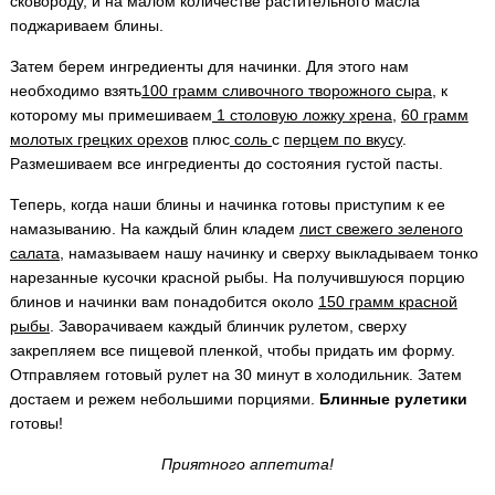
сковороду, и на малом количестве растительного масла
поджариваем блины.
Затем берем ингредиенты для начинки. Для этого нам
необходимо взять
100 грамм сливочного творожного сыра
, к
которому мы примешиваем
1 столовую ложку хрена
,
60 грамм
молотых грецких орехов
плюс
соль
с
перцем по вкусу
.
Размешиваем все ингредиенты до состояния густой пасты.
Теперь, когда наши блины и начинка готовы приступим к ее
намазыванию. На каждый блин кладем
лист свежего зеленого
салата
, намазываем нашу начинку и сверху выкладываем тонко
нарезанные кусочки красной рыбы. На получившуюся порцию
блинов и начинки вам понадобится около
150 грамм красной
рыбы
. Заворачиваем каждый блинчик рулетом, сверху
закрепляем все пищевой пленкой, чтобы придать им форму.
Отправляем готовый рулет на 30 минут в холодильник. Затем
достаем и режем небольшими порциями.
Блинные рулетики
готовы!
Приятного аппетита!