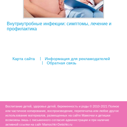
Внутриутробные инфекции: симптомы, лечение и
профилактика
Карта сайта
Информация для рекламодателей
Обратная связь
Воспитание детей, здоровье детей, беременность и роды © 2010-2021 Полное
или частичное копирование, воспроизведение, перепечатка или любое другое
использование материалов, размещенных на сайте Мамочки и детишки
возможны лишь с письменного согласия администрации и при наличие
активной ссылки на сайт Mamochki-Detishki.ru