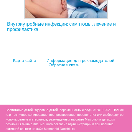
Внутриутробные инфекции: симптомы, лечение и
профилактика
Карта сайта
Информация для рекламодателей
Обратная связь
Воспитание детей, здоровье детей, беременность и роды © 2010-2021 Полное
или частичное копирование, воспроизведение, перепечатка или любое другое
использование материалов, размещенных на сайте Мамочки и детишки
возможны лишь с письменного согласия администрации и при наличие
активной ссылки на сайт Mamochki-Detishki.ru