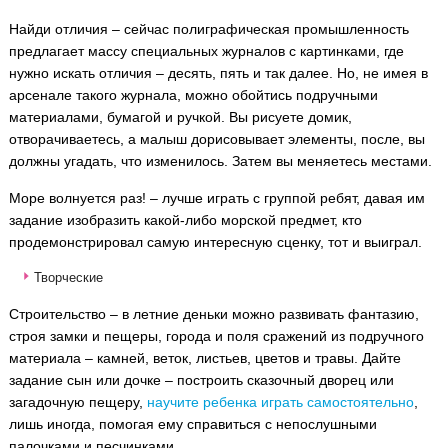
Найди отличия – сейчас полиграфическая промышленность
предлагает массу специальных журналов с картинками, где
нужно искать отличия – десять, пять и так далее. Но, не имея в
арсенале такого журнала, можно обойтись подручными
материалами, бумагой и ручкой. Вы рисуете домик,
отворачиваетесь, а малыш дорисовывает элементы, после, вы
должны угадать, что изменилось. Затем вы меняетесь местами.
Море волнуется раз! – лучше играть с группой ребят, давая им
задание изобразить какой-либо морской предмет, кто
продемонстрировал самую интересную сценку, тот и выиграл.
Творческие
Строительство – в летние деньки можно развивать фантазию,
строя замки и пещеры, города и поля сражений из подручного
материала – камней, веток, листьев, цветов и травы. Дайте
задание сын или дочке – построить сказочный дворец или
загадочную пещеру,
научите ребенка играть самостоятельно
,
лишь иногда, помогая ему справиться с непослушными
палочками и песчинками.