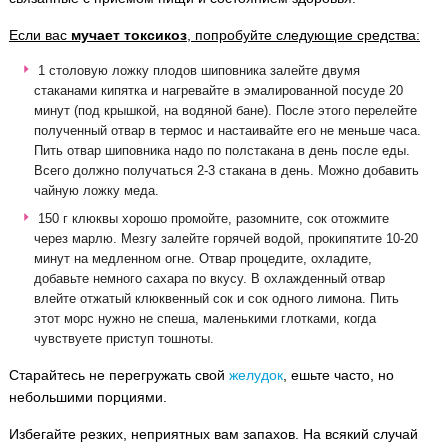
Если вас
мучает токсикоз
, попробуйте следующие средства:
1 столовую ложку плодов шиповника залейте двумя
стаканами кипятка и нагревайте в эмалированной посуде 20
минут (под крышкой, на водяной бане). После этого перелейте
полученный отвар в термос и настаивайте его не меньше часа.
Пить отвар шиповника надо по полстакана в день после еды.
Всего должно получаться 2-3 стакана в день. Можно добавить
чайную ложку меда.
150 г клюквы хорошо промойте, разомните, сок отожмите
через марлю. Мезгу залейте горячей водой, прокипятите 10-20
минут на медленном огне. Отвар процедите, охладите,
добавьте немного сахара по вкусу. В охлажденный отвар
влейте отжатый клюквенный сок и сок одного лимона. Пить
этот морс нужно не спеша, маленькими глотками, когда
чувствуете приступ тошноты.
Старайтесь не перегружать свой
желудок
, ешьте часто, но
небольшими порциями.
Избегайте резких, неприятных вам запахов. На всякий случай