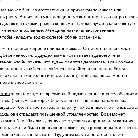
ние
может быть самостоятельным признаком токсикоза или
ть рвоту. В течение суток женщина может потерять до литра слюны
ы делаются сухими, раздраженными. В этом случае врачи советуют
с лечения в больнице. Женщине назначат внутривенные
чтобы наладить водно-солевой обмен организма.
оже относится к проявлениям токсикоза. Он может сопровождать
д беременности. Будущая мама испытывает зуд всего тела,
ганов. Чтобы понять, что зуд — симптом дерматоза, врач должен
возможность грибкового заболевания. Женщине понадобится
ия акушера-гинеколога и дерматолога, чтобы врачи совместно
правильное лечение.
атия
характеризуется чрезмерной подвижностью и расслаблением
 таза (лишь у некоторых беременных). При этом беременные
ущают боли в костях таза и ногах, у них возникает так называема
одка, они страдают повышенной утомляемостью. Врач может
витамин D, рыбий жир для лучшего усвоения организмом кальция.
тяжелыми ни были проявления токсикоза, с рождением малыша эт
 женщины заканчиваются. Будущим мамам остается только