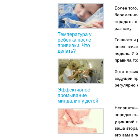
Более того
беременност
страдать: 
разному.
Температура у
ребенка после
Тошнота и 
прививки. Что
после зача
делать?
недель. У 
правила то
Хотя токси
ведущей пр
регулярно 
Эффективное
промывание
миндалин у детей
Неприятны
нередко съ
утренней 
ваша втора
его вам в п