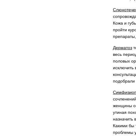
Слюнотече
сопровожда
Кожа и губ
пройти кур
препараты,
Дерматоз
т
весь перио
половых ор
исключить 
консультац
подобрали 
Симфизиоп
сочленений
женщины ощ
утиная пох
назначить 
Какими бы 
проблемы у