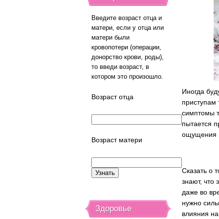
Введите возраст отца и
матери, если у отца или
матери были
кровопотери (операции,
донорство крови, роды),
то введи возраст, в
котором это произошло.
Иногда буд
Возраст отца
приступам 
симптомы т
пытается п
ощущения г
Возраст матери
Сказать о 
знают, что
даже во вр
нужно силь
Здоровье
влияния на