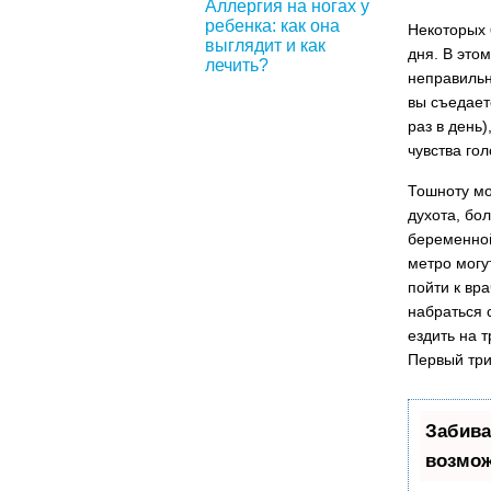
Аллергия на ногах у
ребенка: как она
Некоторых
выглядит и как
дня. В это
лечить?
неправильн
вы съедает
раз в день
чувства гол
Тошноту мо
духота, бо
беременной
метро могу
пойти к вр
набраться 
ездить на 
Первый тр
Забива
возмож