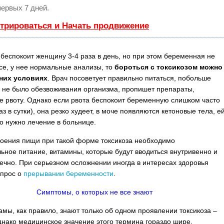
первых 7 дней.
стрироваться и Начать продвижение
 беспокоит женщину 3-4 раза в день, но при этом беременная не
есе, у нее нормальные анализы, то
бороться с токсикозом можно
них условиях
. Врач посоветует правильно питаться, побольше
ы не было обезвоживания организма, пропишет препараты,
 рвоту. Однако если рвота беспокоит беременную слишком часто
аз в сутки), она резко худеет, в моче появляются кетоновые тела, е
о нужно лечение в больнице.
воения пищи при такой форме токсикоза необходимо
ьное питание, витамины, которые будут вводиться внутривенно и
чно. При серьезном осложнении иногда в интересах здоровья
опрос о
прерывании беременности
.
Симптомы, о которых не все знают
мы, как правило, знают только об одном проявлении токсикоза –
днако медицинское значение этого термина гораздо шире.