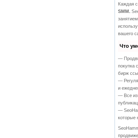
Каждая с
SMM.
Seo
занятием
использу
вашего с
Что ум
— Продви
покупка 
бирж ссы
— Регуля
и ежедне
— Все из
публикац
— SeoHam
которые 
SeoHamm
продвиже