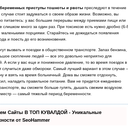
беременных приступы тошноты и рвоты
преследуют в течение
м случае стоит задуматься о своем образе жизни. Возможно, вы
о питаетесь: у вас большие перерывы между приемами пищи или
е слишком много за один раз. При токсикозе есть нужно дробно (6-
), маленькими порциями. Старайтесь не дожидаться появления
ода и поесть до его возникновения.
гут вызвать и поездки в общественном транспорте. Запах бензина,
льшое скопление людей — все это довольно неприятно для
. А если у вас еще и пониженное давление, то во время поездок в
т случиться даже обмороки. Самый лучший вариант в этом случае 
ачу и взять на время больничный. Дома вы сможете отдохнуть,
сил, наладить правильное питание. Вам не придется ежедневно
транспорте, вы сможете больше гулять, дышать свежим воздухом.
иместр — самый тяжелый период беременности.
ем Сайты В ТОП КУВАЛДОЙ - Уникальные
ности от SeoHammer