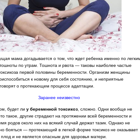
ущая мама догадывается о том, что ждет ребенка именно по легки
тошноты по утрам. Тошнота и рвота — таковы наиболее частые
оксикоза первой половины беременности.
Организм женщины
риспособиться к новому для себя состоянию, и неприятные
оворят о протекающем процессе адаптации.
Заранее неизвестно
том, будет ли
у беременной токсикоз
, сложно. Одни вообще не
 это такое, другие страдают на протяжении всей беременности и
емя родов около них на всякий случай держат тазик. Однако не
но бояться — протекающий в легкой форме токсикоз не оказывает
 плод и не является опасным для здоровья матери.