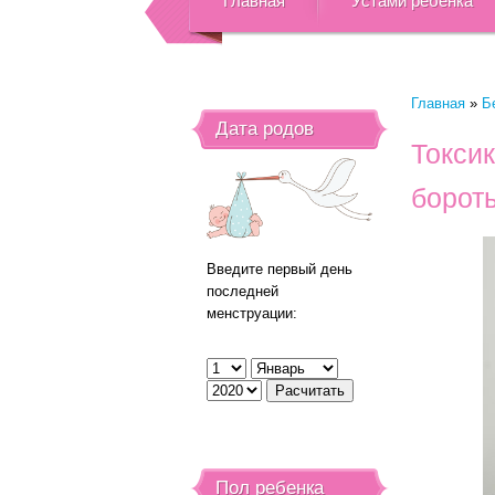
Главная
Устами ребенка
Главная
»
Б
Дата родов
Токсик
борот
Введите первый день
последней
менструации:
Пол ребенка