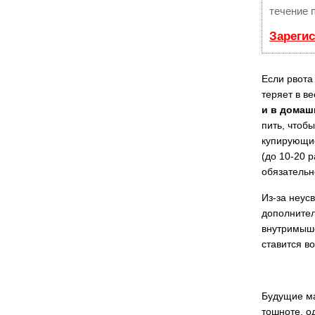
течение 
Зареги
Если рвота
теряет в в
и в домаш
пить, чтоб
купирующие
(до 10-20 р
обязательн
Из-за неус
дополнител
внутримыше
ставится в
Будущие ма
тошноте, о