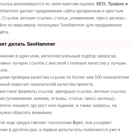
сылка анализируется по трем пакетам оценки:
SEO, Трафик и
Hammer делает продвижение сайта прозрачным и простым
. Ссылки, вечные ссылки, статьи, упоминания, пресс-релизы -
йте по максимуму потенциал SeoHammer для продвижения
айта.
еет делать SeoHammer
жение в один клик, интеллектуальный подбор запросов,
самых лучших ссылок с высокой степенью качества у лучших
лок.
рная проверка качества ссылок по более чем 100 показателям
вный пересчет показателей качества проекта.
вестные форматы ссылок: арендные ссылки, вечные ссылки,
ии (упоминания, мнения, отзывы, статьи, пресс-релизы).
mer покажет, где рост или падение, а также запросы, на
нужно обратить внимание.
er еще предоставляет технологию
Буст
, она ускоряет
ние в десятки раз, а первые результаты появляются уже в