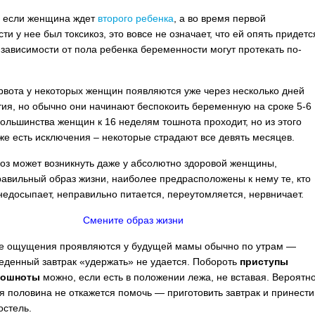
, если женщина ждет
второго ребенка
, а во время первой
и у нее был токсикоз, это вовсе не означает, что ей опять придетс
в зависимости от пола ребенка беременности могут протекать по-
рвота у некоторых женщин появляются уже через несколько дней
тия, но обычно они начинают беспокоить беременную на сроке 5-6
большинства женщин к 16 неделям тошнота проходит, но из этого
же есть исключения – некоторые страдают все девять месяцев.
коз может возникнуть даже у абсолютно здоровой женщины,
авильный образ жизни, наиболее предрасположены к нему те, кто
недосыпает, неправильно питается, переутомляется, нервничает.
Смените образ жизни
е ощущения проявляются у будущей мамы обычно по утрам —
еденный завтрак «удержать» не удается. Побороть
приступы
тошноты
можно, если есть в положении лежа, не вставая. Вероятно
я половина не откажется помочь — приготовить завтрак и принести
остель.