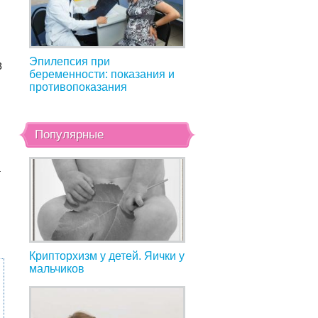
Эпилепсия при
8
беременности: показания и
противопоказания
Популярные
–
Крипторхизм у детей. Яички у
мальчиков