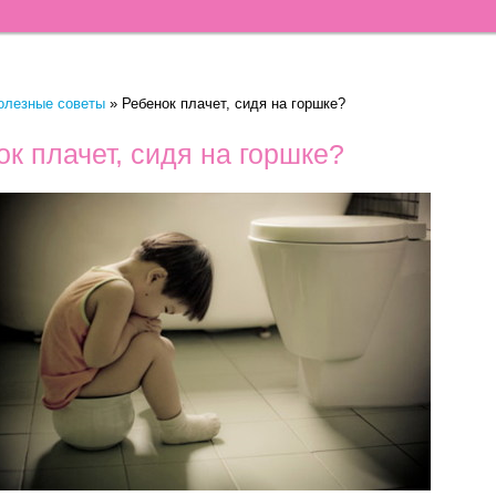
олезные советы
»
Ребенок плачет, сидя на горшке?
к плачет, сидя на горшке?