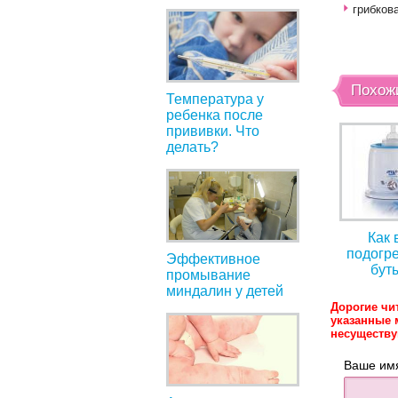
грибков
Похож
Температура у
ребенка после
прививки. Что
делать?
Как 
подогре
Эффективное
бут
промывание
миндалин у детей
Дорогие чи
указанные 
несуществ
Ваше им