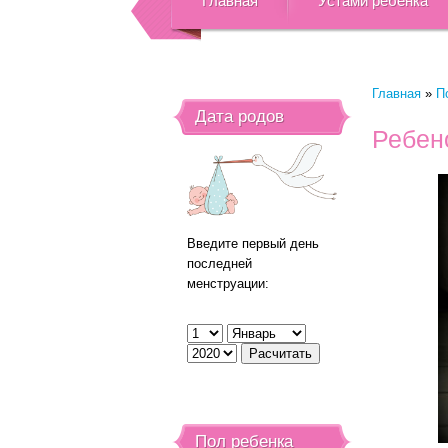
Главная
Устами ребенка
Главная
»
П
Дата родов
Ребено
Введите первый день
последней
менструации:
Пол ребенка