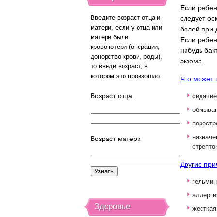
Если ребен
Введите возраст отца и
следует ос
матери, если у отца или
болей при 
матери были
Если ребен
кровопотери (операции,
нибудь бак
донорство крови, роды),
экзема.
то введи возраст, в
котором это произошло.
Что может 
Возраст отца
сидячие
обмыван
перестро
назначе
Возраст матери
стрепто
Другие при
гельмин
аллерги
Здоровье
жесткая