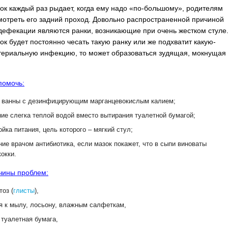
ок каждый раз рыдает, когда ему надо «по-большому», родителям
мотреть его задний проход. Довольно распространенной причиной
дефекации являются ранки, возникающие при очень жестком стуле
ок будет постоянно чесать такую ранку или же подхватит какую-
териальную инфекцию, то может образоваться зудящая, мокнущая
помочь:
 ванны с дезинфицирующим марганцевокислым калием;
ие слегка теплой водой вместо вытирания туалетной бумагой;
йка питания, цель которого – мягкий стул;
ние врачом антибиотика, если мазок покажет, что в сыпи виноваты
кокки.
чины проблем:
тоз (
глисты
),
я к мылу, лосьону, влажным салфеткам,
 туалетная бумага,