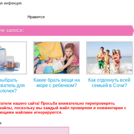
ая инфекция.
Нравится
ие записи:
выбрать
Какие брать вещи на
Как отдохнуть всей
ватель для
море с ребенком?
семьей в Сочи?
ылочек?
татели нашего сайта! Просьба внимательно перепроверять
майлы, поскольку мы каждый майл проверяем и комментарии с
ующими майлами игнорируются.
я