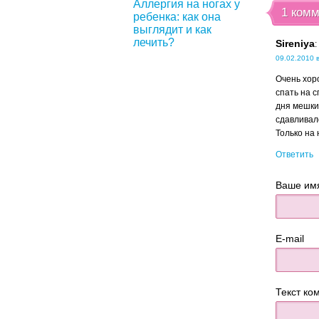
Аллергия на ногах у
1 ком
ребенка: как она
выглядит и как
лечить?
Sireniya
:
09.02.2010 в
Очень хор
спать на с
дня мешки 
сдавливал
Только на 
Ответить
Ваше им
E-mail
Текст ко