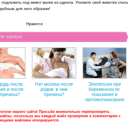
 подложить под живот валик из одеяла. Уложите свой животик спат
добным для него образом!
Нравится
ие записи:
грудь после
Нет молока после
Эпилепсия при
ия и после:
родов: в чем
беременности:
 причина?
причина?
показания и
противопоказания
татели нашего сайта! Просьба внимательно перепроверять
майлы, поскольку мы каждый майл проверяем и комментарии с
ующими майлами игнорируются.