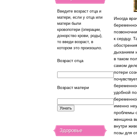
Введите возраст отца и
матери, если у отца или
Иногда вра
матери были
беременнос
кровопотери (операции,
позвоночни
донорство крови, роды),
к сердцу. 
то введи возраст, в
обострени
котором это произошло.
дыханием 
в таком по
Возраст отца
самом деле
потери соз
почувствуе
беременнос
Возраст матери
удобной по
беременно
именно неу
проблемы с
женщина вы
внутри жив
Здоровье
позы для о