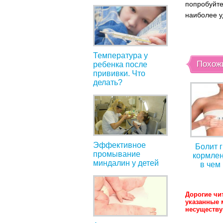
попробуйте
наиболее у
Температура у
Похож
ребенка после
прививки. Что
делать?
Эффективное
Болит 
промывание
кормлен
миндалин у детей
в чем
Дорогие чи
указанные 
несуществ