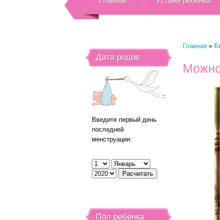
Главная
Устами ребенка
Главная
»
Б
Дата родов
Можно
Введите первый день
последней
менструации:
Пол ребенка