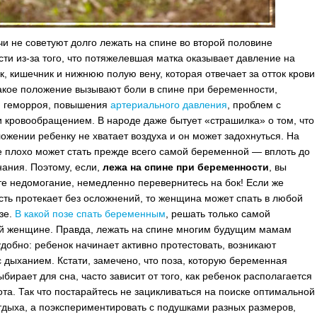
чи не советуют долго лежать на спине во второй половине
ти из-за того, что потяжелевшая матка оказывает давление на
к, кишечник и нижнюю полую вену, которая отвечает за отток крови
Такое положение вызывают боли в спине при беременности,
я геморроя, повышения
артериального давления
, проблем с
и кровообращением.
В народе даже бытует «страшилка» о том, что
ложении ребенку не хватает воздуха и он может задохнуться. На
 плохо может стать прежде всего самой беременной — вплоть до
нания. Поэтому, если,
лежа на спине при беременности
, вы
те недомогание, немедленно перевернитесь на бок! Если же
ть протекает без осложнений, то женщина может спать в любой
зе.
В какой позе спать беременным
, решать только самой
й женщине. Правда, лежать на спине многим будущим мамам
добно: ребенок начинает активно протестовать, возникают
 дыханием. Кстати, замечено, что поза, которую беременная
бирает для сна, часто зависит от того, как ребенок располагается
ота. Так что постарайтесь не зацикливаться на поиске оптимальной
тдыха, а поэкспериментировать с подушками разных размеров,