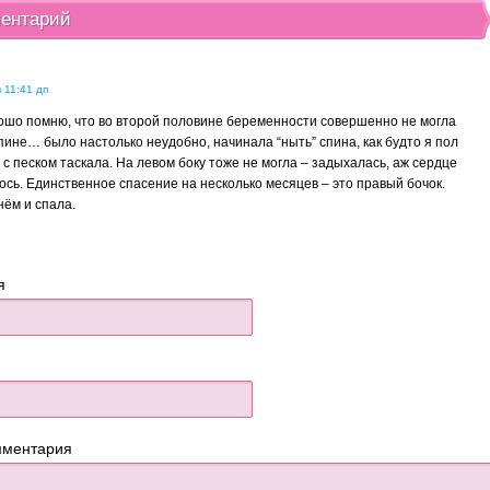
ментарий
 11:41 дп
ошо помню, что во второй половине беременности совершенно не могла
пине… было настолько неудобно, начинала “ныть” спина, как будто я пол
с песком таскала. На левом боку тоже не могла – задыхалась, аж сердце
ось. Единственное спасение на несколько месяцев – это правый бочок.
нём и спала.
я
мментария