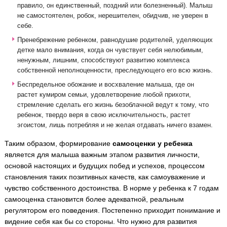
правило, он единственный, поздний или болезненный). Малыш
не самостоятелен, робок, нерешителен, обидчив, не уверен в
себе.
Пренебрежение ребенком, равнодушие родителей, уделяющих
детке мало внимания, когда он чувствует себя нелюбимым,
ненужным, лишним, способствуют развитию комплекса
собственной неполноценности, преследующего его всю жизнь.
Беспредельное обожание и восхваление малыша, где он
растет кумиром семьи, удовлетворение любой прихоти,
стремление сделать его жизнь безоблачной ведут к тому, что
ребенок, твердо веря в свою исключительность, растет
эгоистом, лишь потребляя и не желая отдавать ничего взамен.
Таким образом, формирование
самооценки у ребенка
является для малыша важным этапом развития личности,
основой настоящих и будущих побед и успехов, процессом
становления таких позитивных качеств, как самоуважение и
чувство собственного достоинства. В норме у ребенка к 7 годам
самооценка становится более адекватной, реальным
регулятором его поведения. Постепенно приходит понимание и
видение себя как бы со стороны. Что нужно для развития