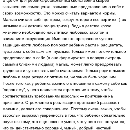
В целом для ребенка-дошкольника свойственна скорее
завышенная самооценка, завышенные представления о себе и
своих возможностях. Это можно считать вариантом нормы.
Малыш считает себя центром, вокруг которого все вертится (так
называемый детский эгоцентризм). Ведь в детстве крохе
жизненно необходимо насытиться любовью, заботой и
вниманием окружающих. Именно это прекрасное чувство
защищенности любовью поможет ребенку расти и расцветать,
чувствовать себя важным, нужным. Только имея положительное
представление о себе (а оно формируется в первую очередь
самыми близкими людьми) малыш может легко преодолевать
трудности и чувствовать себя счастливым. Только родительская
любовь и вера рождают оптимизм, желание быть хорошим.
После того как у ребенка возникло отношение к самому себе как
“хорошему”, у него появляется стремление к тому, чтобы
соответствовать требованиям взрослых — притязание на
признание. Стремление к реализации притязаний развивает
малыша, делает его совершеннее. Поэтому очень важно, чтобы
взрослый выражал уверенность в том, что ребенок обязательно
научится тому, что еще пока не умеет, что у него все получится;
что он действительно хороший, умный, добрый, честный.