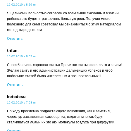
15.02.2010 в 8:29 пп
Я целиком и полностью согласен со всем выше сказанным в жизни
ребенка это будет играть очень большую роль.Получил много
полезного для себя советовал бы ознакомиться с этим материалом
молодым родителям.
Ответить
trifan
:
15.02.2010 в 8:02 пп
Спасибо очень хорошая статья.Прочитав статью понял что и зачем!
Желаю сайту и его администрации дальнейших успехов и чтоб
побольше статей было интересных и позновательных!!!
Ответить
kotedesu
:
15.02.2010 в 7:58 пп
По ходу проблемка подрастающего поколения, как я заметил,
чересчур завышенная самооценка, видится мне как будут
сталкиваться лбами их эго аки молекулы воздуха при диффузии.