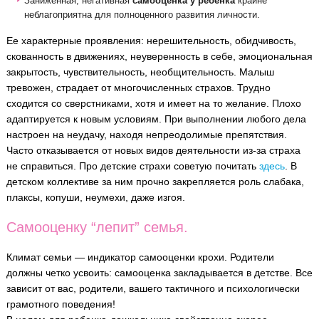
Заниженная, негативная
самооценка у ребенка
крайне
неблагоприятна для полноценного развития личности.
Ее характерные проявления: нерешительность, обидчивость,
скованность в движениях, неуверенность в себе, эмоциональная
закрытость, чувствительность, необщительность. Малыш
тревожен, страдает от многочисленных страхов. Трудно
сходится со сверстниками, хотя и имеет на то желание. Плохо
адаптируется к новым условиям. При выполнении любого дела
настроен на неудачу, находя непреодолимые препятствия.
Часто отказывается от новых видов деятельности из-за страха
не справиться. Про детские страхи советую почитать
здесь
. В
детском коллективе за ним прочно закрепляется роль слабака,
плаксы, копуши, неумехи, даже изгоя.
Самооценку “лепит” семья.
Климат семьи — индикатор самооценки крохи. Родители
должны четко усвоить: самооценка закладывается в детстве. Все
зависит от вас, родители, вашего тактичного и психологически
грамотного поведения!