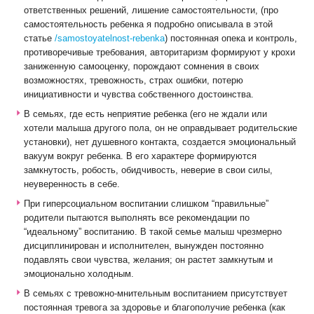
ответственных решений, лишение самостоятельности, (про
самостоятельность ребенка я подробно описывала в этой
статье
/samostoyatelnost-rebenka
) постоянная опека и контроль,
противоречивые требования, авторитаризм формируют у крохи
заниженную самооценку, порождают сомнения в своих
возможностях, тревожность, страх ошибки, потерю
инициативности и чувства собственного достоинства.
В семьях, где есть неприятие ребенка (его не ждали или
хотели малыша другого пола, он не оправдывает родительские
установки), нет душевного контакта, создается эмоциональный
вакуум вокруг ребенка. В его характере формируются
замкнутость, робость, обидчивость, неверие в свои силы,
неуверенность в себе.
При гиперсоциальном воспитании слишком “правильные”
родители пытаются выполнять все рекомендации по
“идеальному” воспитанию. В такой семье малыш чрезмерно
дисциплинирован и исполнителен, вынужден постоянно
подавлять свои чувства, желания; он растет замкнутым и
эмоционально холодным.
В семьях с тревожно-мнительным воспитанием присутствует
постоянная тревога за здоровье и благополучие ребенка (как