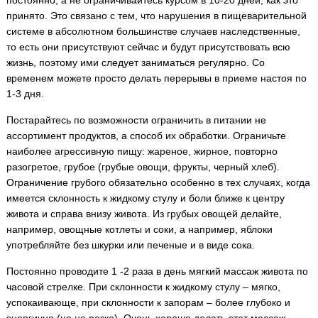
постоянно, а не ограничивайтесь курсом в 10-20 дней, как это
принято. Это связано с тем, что нарушения в пищеварительной
системе в абсолютном большинстве случаев наследственные,
то есть они присутствуют сейчас и будут присутствовать всю
жизнь, поэтому ими следует заниматься регулярно. Со
временем можете просто делать перерывы в приеме настоя по
1-3 дня.
Постарайтесь по возможности ограничить в питании не
ассортимент продуктов, а способ их обработки. Ограничьте
наиболее агрессивную пищу: жареное, жирное, повторно
разогретое, грубое (грубые овощи, фрукты, черный хлеб).
Ограничение грубого обязательно особенно в тех случаях, когда
имеется склонность к жидкому стулу и боли ближе к центру
живота и справа внизу живота. Из грубых овощей делайте,
например, овощные котлеты и соки, а например, яблоки
употребляйте без шкурки или печеные и в виде сока.
Постоянно проводите 1 -2 раза в день мягкий массаж живота по
часовой стрелке. При склонности к жидкому стулу – мягко,
успокаивающе, при склонности к запорам – более глубоко и