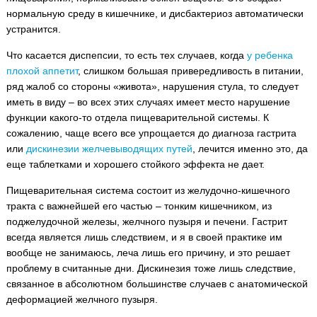
нормальную среду в кишечнике, и дисбактериоз автоматически
устранится.
Что касается диспепсии, то есть тех случаев, когда
у ребенка
плохой аппетит
, слишком большая привередливость в питании,
ряд жалоб со стороны «живота», нарушения стула, то следует
иметь в виду – во всех этих случаях имеет место нарушение
функции какого-то отдела пищеварительной системы. К
сожалению, чаще всего все упрощается до диагноза гастрита
или
дискинезии желчевыводящих путей
, лечится именно это, да
еще таблетками и хорошего стойкого эффекта не дает.
Пищеварительная система состоит из желудочно-кишечного
тракта с важнейшей его частью – тонким кишечником, из
поджелудочной железы, желчного пузыря и печени. Гастрит
всегда является лишь следствием, и я в своей практике им
вообще не занимаюсь, леча лишь его причину, и это решает
проблему в считанные дни. Дискинезия тоже лишь следствие,
связанное в абсолютном большинстве случаев с анатомической
деформацией желчного пузыря.