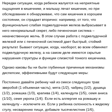
Нередки ситуации, когда ребенок жалуется на неприятные
ощущения в кишечнике, и малышу лечат кишечник, но при
обследовании я обнаруживаю, что сам кишечник в хорошем
состоянии, он страдает вторично: например, от того, что
функционально слабая поджелудочная железа выбрасывает в
него ненормальный секрет, либо печеночная система –
некачественную желчь. В этом случае работа с поджелудочной
железой или с печеночной системой дает быстрый, стойкий
результат. Бывают ситуации, когда, наоборот, во всем обвиняют
поджелудочную железу, а на самом деле имеются скрытые
нарушения структуры и функции слизистой тонкого кишечника.
Однако каковы бы ни были глубинные причинные механизмы
диспепсии, эффективными будут следующие меры:
Постоянно давайте ребенку чай из смеси следующих трав:
зверобой (1 объемная часть), мята (1/2), чабрец (1/2), душица
(1/2), ромашка (1/3), крапива (1/4), календула (1/5), семя аниса
(1/10), семя укропа (1/4). Если есть аллергия на ромашку и
календулу – исключите их. Если у ребенка склонность к жидкому
стулу, несварению пищи, добавьте тысячелистник (1/6),