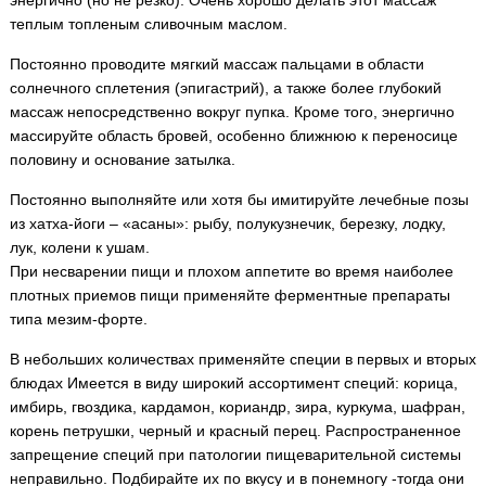
энергично (но не резко). Очень хорошо делать этот массаж
теплым топленым сливочным маслом.
Постоянно проводите мягкий массаж пальцами в области
солнечного сплетения (эпигастрий), а также более глубокий
массаж непосредственно вокруг пупка. Кроме того, энергично
массируйте область бровей, особенно ближнюю к переносице
половину и основание затылка.
Постоянно выполняйте или хотя бы имитируйте лечебные позы
из хатха-йоги – «асаны»: рыбу, полукузнечик, березку, лодку,
лук, колени к ушам.
При несварении пищи и плохом аппетите во время наиболее
плотных приемов пищи применяйте ферментные препараты
типа мезим-форте.
В небольших количествах применяйте специи в первых и вторых
блюдах Имеется в виду широкий ассортимент специй: корица,
имбирь, гвоздика, кардамон, кориандр, зира, куркума, шафран,
корень петрушки, черный и красный перец. Распространенное
запрещение специй при патологии пищеварительной системы
неправильно. Подбирайте их по вкусу и в понемногу -тогда они