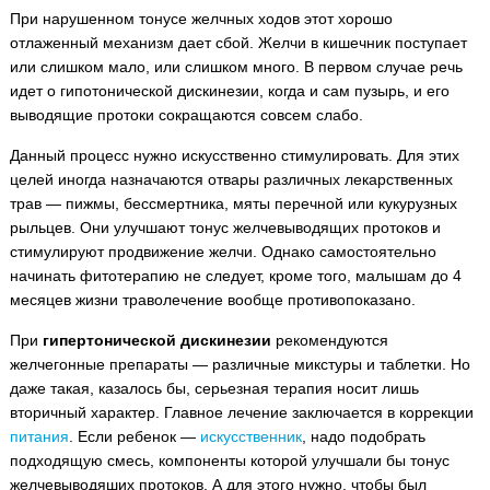
При нарушенном тонусе желчных ходов этот хорошо
отлаженный механизм дает сбой. Желчи в кишечник поступает
или слишком мало, или слишком много. В первом случае речь
идет о гипотонической дискинезии, когда и сам пузырь, и его
выводящие протоки сокращаются совсем слабо.
Данный процесс нужно искусственно стимулировать. Для этих
целей иногда назначаются отвары различных лекарственных
трав — пижмы, бессмертника, мяты перечной или кукурузных
рыльцев. Они улучшают тонус желчевыводящих протоков и
стимулируют продвижение желчи. Однако самостоятельно
начинать фитотерапию не следует, кроме того, малышам до 4
месяцев жизни траволечение вообще противопоказано.
При
гипертонической дискинезии
рекомендуются
желчегонные препараты — различные микстуры и таблетки. Но
даже такая, казалось бы, серьезная терапия носит лишь
вторичный характер. Главное лечение заключается в коррекции
питания
. Если ребенок —
искусственник
, надо подобрать
подходящую смесь, компоненты которой улучшали бы тонус
желчевыводяших протоков. А для этого нужно, чтобы был