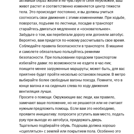
активный образ жизни и не чувствуете себя неуклюжей, ваш
живот растет и соответственно изменяется центр тяжести
тела. Это происходит постоянно, и вы должны учиться
соотносить свои движения с этими изменениями. При ходьбе,
поворотах, подъеме по лестнице, посадке в транспорт
старайтесь двигаться медленнее и «основательнее».
Забудьте о том, как перебегали дорогу или догоняли автобус.
Вероятно, вам придется по-новому рассчитывать свое время.
Соблюдайте правила безопасности в транспорте. В машине
и самолете обязательно пользуйтесь ремнями
безопасности. При пользовании городским транспортом
избегайте давки: по возможности не ездите в час-пик;
поищите менее загруженные маршруты; может быть, для вас
приятнее будет пройти несколько остановок пешком. В метро
выбирайте более свободные вагоны поезда. Помните, что в
конце вагона и на сиденьях слева по ходу движения
вентиляция лучше.
Просите о помощи. Окружающие вас люди, как правило,
замечают ваше положение, но не решаются или не считают
нужным предложить помощь. Если вам это необходимо,
проявите инициативу: попросите уступить вам место, подать
руку при выходе из автобуса, придержать дверь.
Тщательно подбирайте обувь. Подошва должна хорошо
«сцепляться» с землей или покрытием пола. Особенно это