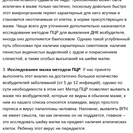
исключен в мазке только частично, поскольку довольно быстро
этот микроорганизм теряет характерные для него жгутики и
становится неотличимым от клеток, в норме присутствующих в
мазке. Чаще всего для уточнения дополнительно назначается
исследование методом ПЦР для выявления ДНК возбудителя,
иногда оно дополняется бакпосевом. Однако такой углубленный
путь обоснован при наличии характерных симптомов: наличие
пенистых водянистых выделений с зудом и покраснением
слизистой, а также особых высыпаний на шейке матки.
3.
Исследование мазка методом ПЦР
. У нас принято
выполнять этот анализ на достаточно большое количество
возбудителей заболеваний (от 5 до 12 инфекций), однако по
сути необходимости в этом нет. Метод ПЦР позволяет выявить в
мазке тех возбудителей, которые не видны в обычном мазке, к
ним из нашего списка относятся хламидии, вирус простого
герпеса и вирус папилломы человека. Напомню, выявлять ВПЧ
не имеет смысла, так как лечению он не поддается, главное –
это исследовать шейку матки на предмет наличия атипических
клеток. Ребенку этот вирус не передается.