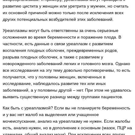
развитию цистита у женщин или уретрита у мужчин, но считать
их основной причиной можно только после исключения всех
других потенциальных возбудителей этих заболеваний.
Уреаплазмы могут быть ответственны за очень серьезные
осложнения во время беременности и поражение плода. В
частности, есть данные о связи уреаплазм с развитием
воспаления плодных оболочек, преждевременных родов,
разрыва плодных оболочек, а также с развитием у
новорожденного заболеваний легких и головного мозга. Однако
все исследования на эту тему довольно противоречивы, то есть
получается, что у половины женщин, включенных в
исследование, наблюдалось развитие тех или иных
заболеваний, а у половины другой – нет. При этом не удавалось
выявить существенную разницу между группами пациентов.
Как быть с уреаплазмой? Если вы не планируете беременность
и у вас нет жалоб на выделения или учащенное
мочеиспускание, анализ на уреаплазму не нужен. Если жалобы
есть, анализ нужен, но в дополнение к основным (мазок, ПЦР на
хламидии, общий анализ мочи). При исключении всех других