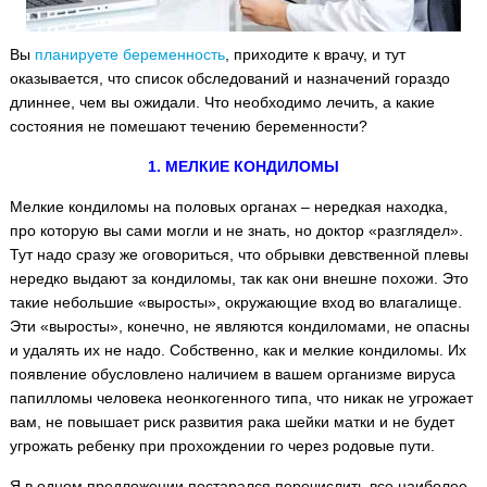
Вы
планируете беременность
, приходите к врачу, и тут
оказывается, что список обследований и назначений гораздо
длиннее, чем вы ожидали. Что необходимо лечить, а какие
состояния не помешают течению беременности?
1. МЕЛКИЕ КОНДИЛОМЫ
Мелкие кондиломы на половых органах – нередкая находка,
про которую вы сами могли и не знать, но доктор «разглядел».
Тут надо сразу же оговориться, что обрывки девственной плевы
нередко выдают за кондиломы, так как они внешне похожи. Это
такие небольшие «выросты», окружающие вход во влагалище.
Эти «выросты», конечно, не являются кондиломами, не опасны
и удалять их не надо. Собственно, как и мелкие кондиломы. Их
появление обусловлено наличием в вашем организме вируса
папилломы человека неонкогенного типа, что никак не угрожает
вам, не повышает риск развития рака шейки матки и не будет
угрожать ребенку при прохождении го через родовые пути.
Я в одном предложении постарался перечислить все наиболее