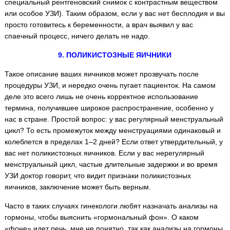
специальный рентгеновский снимок с контрастным веществом
или особое УЗИ). Таким образом, если у вас нет бесплодия и вы
просто готовитесь к беременности, а врач выявил у вас
спаечный процесс, ничего делать не надо.
9. ПОЛИКИСТОЗНЫЕ ЯИЧНИКИ
Такое описание ваших яичников может прозвучать после
процедуры УЗИ, и нередко очень пугает пациенток. На самом
деле это всего лишь не очень корректное использование
термина, получившее широкое распространение, особенно у
нас в стране. Простой вопрос: у вас регулярный менструальный
цикл? То есть промежуток между менструациями одинаковый и
колеблется в пределах 1–2 дней? Если ответ утвердительный, у
вас нет поликистозных яичников. Если у вас нерегулярный
менструальный цикл, частые длительные задержки и во время
УЗИ доктор говорит, что видит признаки поликистозных
яичников, заключение может быть верным.
Часто в таких случаях гинекологи любят назначать анализы на
гормоны, чтобы выяснить «гормональный фон». О каком
«фоне» идет речь, мне не понятно, так как анализы на гормоны