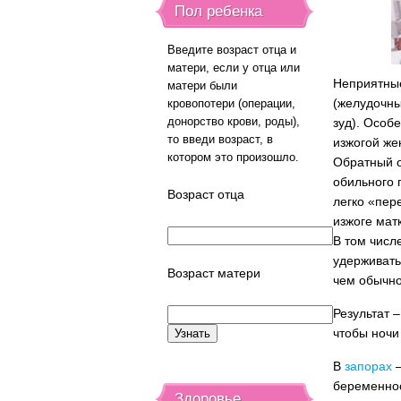
Пол ребенка
Введите возраст отца и
матери, если у отца или
Неприятные
матери были
(желудочны
кровопотери (операции,
донорство крови, роды),
зуд). Особ
то введи возраст, в
изжогой же
котором это произошло.
Обратный о
обильного 
Возраст отца
легко «пер
изжоге матк
В том числ
удерживать
Возраст матери
чем обычно
Результат 
чтобы ночи
В
запорах
–
беременнос
Здоровье