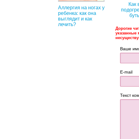
Как 
Аллергия на ногах у
подогре
ребенка: как она
бут
выглядит и как
лечить?
Дорогие чи
указанные 
несуществ
Ваше им
E-mail
Текст ко