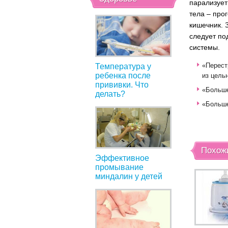
парализует
тела – про
кишечник. 
следует п
системы.
«Перест
Температура у
ребенка после
из цель
прививки. Что
«Больше
делать?
«Больше
Похож
Эффективное
промывание
миндалин у детей