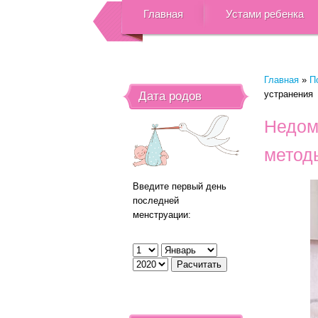
Главная
Устами ребенка
Главная
»
П
устранения
Дата родов
Недом
метод
Введите первый день
последней
менструации: