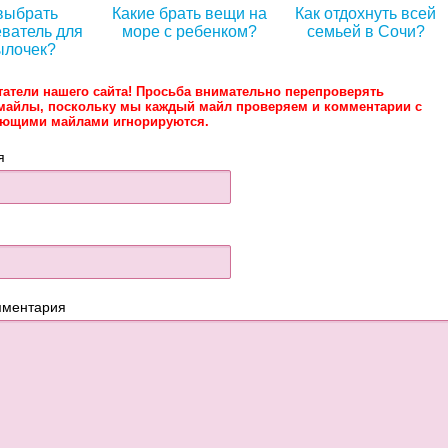
выбрать
Какие брать вещи на
Как отдохнуть всей
ватель для
море с ребенком?
семьей в Сочи?
ылочек?
татели нашего сайта! Просьба внимательно перепроверять
майлы, поскольку мы каждый майл проверяем и комментарии с
ующими майлами игнорируются.
я
мментария