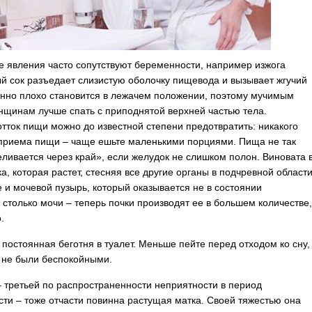
 явления часто сопутствуют беременности, например изжога
й сок разъедает слизистую оболочку пищевода и вызывает жгучий
енно плохо становится в лежачем положении, поэтому мучимым
нщинам лучше спать с приподнятой верхней частью тела.
тток пищи можно до известной степени предотвратить: никакого
приема пищи – чаще ешьте маленькими порциями. Пища не так
еливается через край», если желудок не слишком полон. Виновата 
а, которая растет, стесняя все другие органы в подчревной области
е и мочевой пузырь, который оказывается не в состоянии
 столько мочи – теперь почки производят ее в большем количестве
.
– постоянная беготня в туалет. Меньше пейте перед отходом ко сну,
 не были беспокойными.
 третьей по распространенности неприятности в период
ти – тоже отчасти повинна растущая матка. Своей тяжестью она