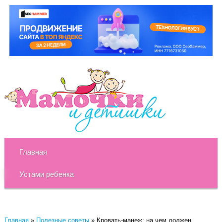
Главная
Устами ребенка
Главная
»
Полезные советы
»
Кровать-манеж: на чем должен