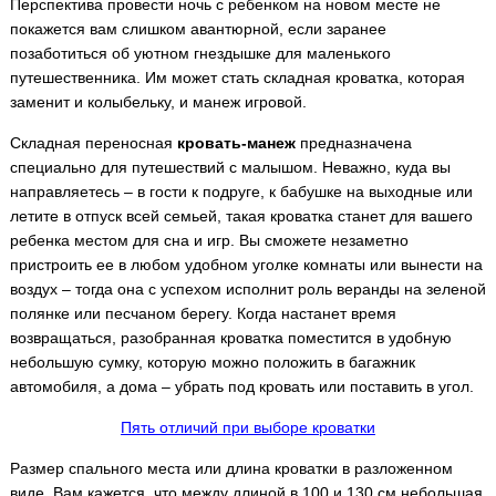
Перспектива провести ночь с ребенком на новом месте не
покажется вам слишком авантюрной, если заранее
позаботиться об уютном гнездышке для маленького
путешественника. Им может стать складная кроватка, которая
заменит и колыбельку, и манеж игровой.
Складная переносная
кровать-манеж
предназначена
специально для путешествий с малышом. Неважно, куда вы
направляетесь – в гости к подруге, к бабушке на выходные или
летите в отпуск всей семьей, такая кроватка станет для вашего
ребенка местом для сна и игр. Вы сможете незаметно
пристроить ее в любом удобном уголке комнаты или вынести на
воздух – тогда она с успехом исполнит роль веранды на зеленой
полянке или песчаном берегу. Когда настанет время
возвращаться, разобранная кроватка поместится в удобную
небольшую сумку, которую можно положить в багажник
автомобиля, а дома – убрать под кровать или поставить в угол.
Пять отличий при выборе кроватки
Размер спального места или длина кроватки в разложенном
виде. Вам кажется, что между длиной в 100 и 130 см небольшая