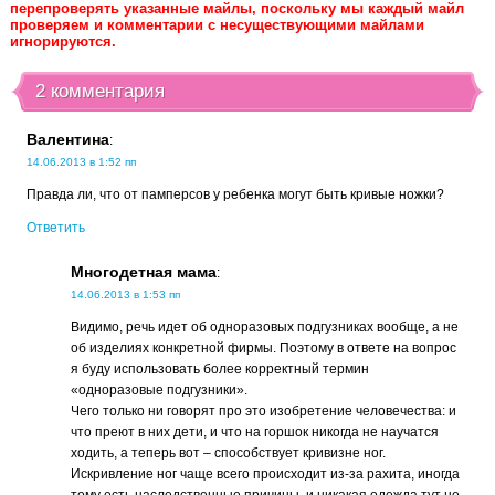
перепроверять указанные майлы, поскольку мы каждый майл
проверяем и комментарии с несуществующими майлами
игнорируются.
2 комментария
Валентина
:
14.06.2013 в 1:52 пп
Правда ли, что от памперсов у ребенка могут быть кривые ножки?
Ответить
Многодетная мама
:
14.06.2013 в 1:53 пп
Видимо, речь идет об одноразовых подгузниках вообще, а не
об изделиях конкретной фирмы. Поэтому в ответе на вопрос
я буду использовать более корректный термин
«одноразовые подгузники».
Чего только ни говорят про это изобретение человечества: и
что преют в них дети, и что на горшок никогда не научатся
ходить, а теперь вот – способствует кривизне ног.
Искривление ног чаще всего происходит из-за рахита, иногда