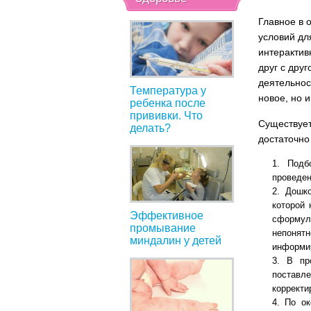
Главное в 
условий дл
интерактив
друг с дру
деятельнос
Температура у
новое, но 
ребенка после
прививки. Что
Существует
делать?
достаточно
Подб
проведен
Дошко
которой 
Эффективное
сформу
промывание
непонят
миндалин у детей
информир
В пр
поставл
корректи
По ок