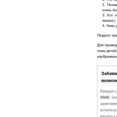
Почем
очень бо
Кто п
мышка.)
Чему у
Педагог пр
Для провед
семь детей
изображени
Забива
возмож
Каждая с
SMM.
Seo
занятием
использу
вашего с