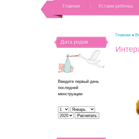
Главная
Устами ребенка
Главная
»
В
Дата родов
Интер
Введите первый день
последней
менструации: