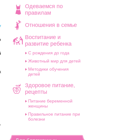
Одеваемся по
правилам
Отношения в семье
у
Воспитание и
о
развитие ребенка
C рождения до года
й
Животный мир для детей
Методики обучения
к
детей
–
Здоровое питание,
рецепты
Питание беременной
женщины
Правильное питание при
болезни
ю