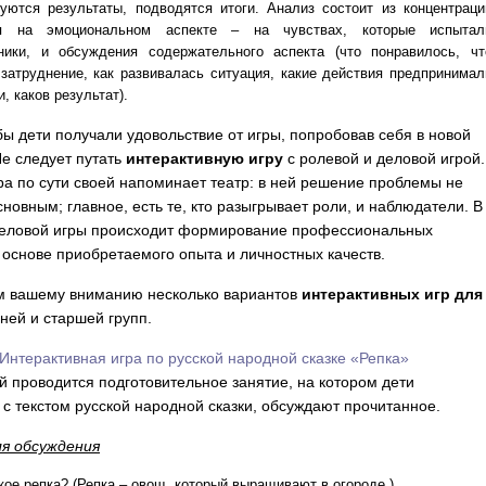
уются результаты, подводятся итоги. Анализ состоит из концентраци
я на эмоциональном аспекте – на чувствах, которые испытал
ники, и обсуждения содержательного аспекта (что понравилось, чт
затруднение, как развивалась ситуация, какие действия предпринимал
, каков результат).
бы дети получали удовольствие от игры, попробовав себя в новой
Не следует путать
интерактивную игру
с ролевой и деловой игрой.
ра по сути своей напоминает театр: в ней решение проблемы не
сновным; главное, есть те, кто разыгрывает роли, и наблюдатели. В
деловой игры происходит формирование профессиональных
 основе приобретаемого опыта и личностных качеств.
м вашему вниманию несколько вариантов
интерактивных игр для
ней и старшей групп.
Интерактивная игра по русской народной сказке «Репка»
й проводится подготовительное занятие, на котором дети
 с текстом русской народной сказки, обсуждают прочитанное.
ля обсуждения
кое репка? (Репка – овощ, который выращивают в огороде.)