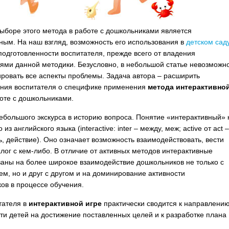
ыборе этого метода в работе с дошкольниками является
ным. На наш взгляд, возможность его использования в
детском сад
 подготовленности воспитателя, прежде всего от владения
ями данной методики.
Безусловно, в небольшой статье невозможн
ровать все аспекты проблемы. Задача автора – расширить
ения воспитателя о специфике применения
метода интерактивно
оте с дошкольниками.
ебольшого экскурса в историю вопроса. Понятие «интерактивный» 
из английского языка (interactive: inter – между, меж; active от act 
ь, действие). Оно означает возможность взаимодействовать, вести
алог с кем-либо. В отличие от активных методов интерактивные
аны на более широкое взаимодействие дошкольников не только с
ем, но и друг с другом и на доминирование активности
ов в процессе обучения.
тателя в
интерактивной игре
практически сводится к направлени
ти детей на достижение поставленных целей и к разработке плана