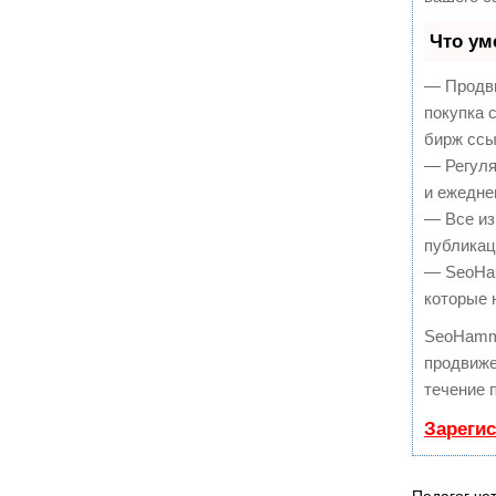
Что ум
— Продви
покупка 
бирж ссы
— Регуля
и ежедне
— Все из
публикац
— SeoHam
которые 
SeoHamm
продвиже
течение 
Зареги