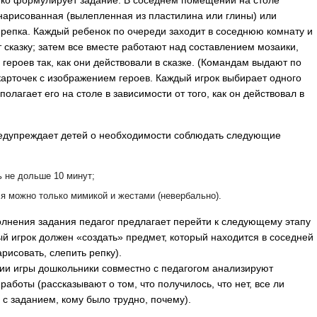
тко формулирует задание. В соседнем помещении на столе
нарисованная (вылепленная из пластилина или глины) или
репка. Каждый ребенок по очереди заходит в соседнюю комнату и
 сказку; затем все вместе работают над составлением мозаики,
 героев так, как они действовали в сказке. (Командам выдают по
карточек с изображением героев. Каждый игрок выбирает одного
полагает его на столе в зависимости от того, как он действовал в
едупреждает детей о необходимости соблюдать следующие
ь не дольше 10 минут;
я можно только мимикой и жестами (невербально).
лнения задания педагог предлагает перейти к следующему этапу
ый игрок должен «создать» предмет, который находится в соседней
рисовать, слепить репку).
ии игры дошкольники совместно с педагогом анализируют
работы (рассказывают о том, что получилось, что нет, все ли
 с заданием, кому было трудно, почему).