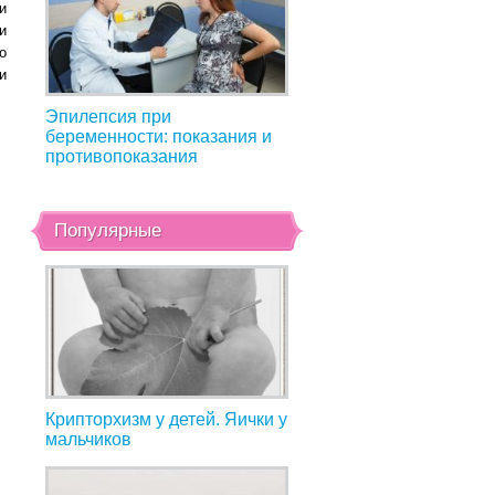
и
и
о
и
Эпилепсия при
беременности: показания и
противопоказания
Популярные
Крипторхизм у детей. Яички у
мальчиков