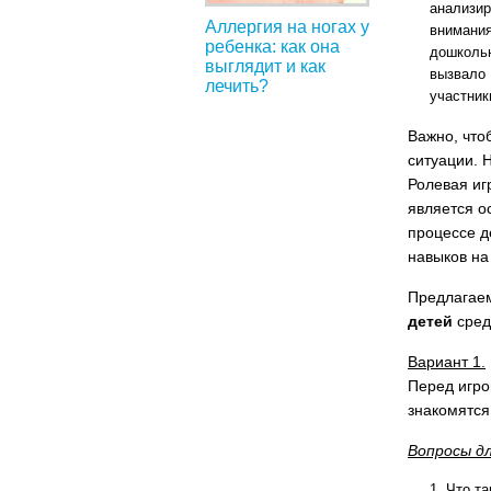
анализир
Аллергия на ногах у
внимани
ребенка: как она
дошколь
выглядит и как
вызвало 
лечить?
участники
Важно, что
ситуации. 
Ролевая иг
является о
процессе 
навыков на
Предлагае
детей
сред
Вариант 1.
Перед игро
знакомятся
Вопросы д
Что та