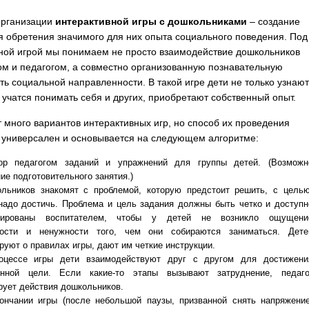
организации
интерактивной игры с дошкольниками
– создание
я обретения значимого для них опыта социального поведения. Под
ной игрой мы понимаем не просто взаимодействие дошкольников
гом и педагогом, а совместно организованную познавательную
ть социальной направленности. В такой игре дети не только узнаю
и учатся понимать себя и других, приобретают собственный опыт.
 много вариантов интерактивных игр, но способ их проведения
 универсален и основывается на следующем алгоритме:
ор педагогом заданий и упражнений для группы детей. (Возможн
ие подготовительного занятия.)
льников знакомят с проблемой, которую предстоит решить, с целью
надо достичь. Проблема и цель задания должны быть четко и доступн
лированы воспитателем, чтобы у детей не возникло ощущени
ности и ненужности того, чем они собираются заниматься. Дете
уют о правилах игры, дают им четкие инструкции.
оцессе игры дети взаимодействуют друг с другом для достижени
енной цели. Если какие-то этапы вызывают затруднение, педаго
рует действия дошкольников.
ончании игры (после небольшой паузы, призванной снять напряжение