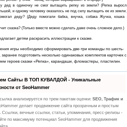
у дед в одиночку не смог вытащить репку из земли? (Репка выросл
льшой, и одному человеку оказалось не под силу вытащить ее из земли.
омогал деду? (Деду помогали бабка, внучка, собака Жучка, кошка 
чит сказка? (Только вместе можно сделать даже очень сложное дело.)
едлагает детям раскрасить иллюстрации к сказке.
ения игры необходимо сформировать две-три команды по шесть-
, заранее подготовить несколько одинаковых комплектов карточек с
ем героев сказки «Репка», карандаши, фломастеры, пластилин.
ем Сайты В ТОП КУВАЛДОЙ - Уникальные
ности от SeoHammer
сылка анализируется по трем пакетам оценки:
SEO, Трафик и
Hammer делает продвижение сайта прозрачным и простым
. Ссылки, вечные ссылки, статьи, упоминания, пресс-релизы -
йте по максимуму потенциал SeoHammer для продвижения
айта.