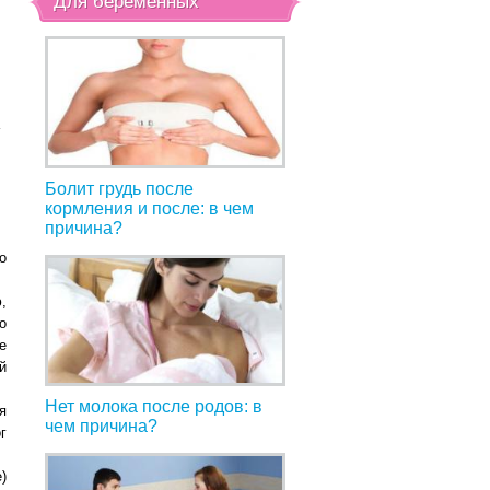
Для беременных
т
Болит грудь после
кормления и после: в чем
причина?
о
,
о
е
й
Нет молока после родов: в
я
чем причина?
г
)