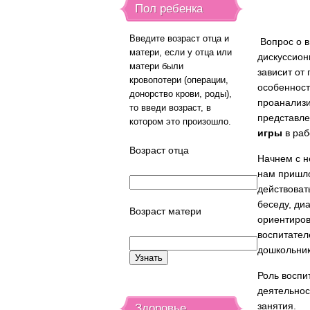
Пол ребенка
Введите возраст отца и
Вопрос о в
матери, если у отца или
дискуссион
матери были
зависит от
кровопотери (операции,
особенност
донорство крови, роды),
проанализи
то введи возраст, в
представл
котором это произошло.
игры
в раб
Возраст отца
Начнем с н
нам пришло 
действоват
беседу, ди
Возраст матери
ориентиров
воспитател
дошкольник
Роль воспи
деятельнос
занятия.
Здоровье