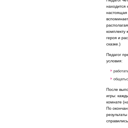
Педагог че
находится 
настоящая 
вспоминает
располагая
комплекту 
героя и рас
сказке.)
Педагог пр
условия:
работат
общатьс
После выпо
игры: кажд
комнате (на
По окончан
результаты 
справились