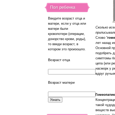
Пол ребенка
Введите возраст отца и
матери, если у отца или
Сколько все
матери были
приписывали
кровопотери (операции,
Слово “
гом
донорство крови, роды),
лет назад и
то введи возраст, в
Основной пр
котором это произошло.
подобрать д
симптомы бо
Возраст отца
цепа (или р
насморк у р
вдруг ручье
Возраст матери
Гомеопати
Концентраци
такой чудод
веществ выс