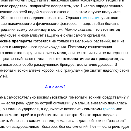
тобы вы могли представить, насколько мала концентрация веществ в
ских средствах, попробуйте вообразить, что 1 каплю определенного
ешали со всей водой мирового океана — в этом случае получится
 30-сотенное разведение лекарства! Однако
гомеопатия
учитывает
вие психического и физического факторов — ведь любая болезнь
традания всему организму в целом. Можно сказать, что этот метод
мулирует и нормализует защитные силы самого организма.
еские препараты
готовятся не только из целебных растений, но и из
ного и минерального происхождения. Поскольку концентрация
о вещества в крупинках очень мала, они не токсичны и не аллергенны.
ущественный аспект. Большинство
гомеопатических препаратов
, за
 некоторых особо раскрученных брендов, достаточно дешевы. В
омеопатической аптеке коробочка с гранулами (ее хватит надолго) стоит
блей.
А я смогу?
ма самостоятельно воспользоваться гомеопатическими средствами? И
Да — если речь идет об острой ситуации: у малыша внезапно поднялась
, он сильно ударился, в одночасье появились симптомы
гриппа
или
октор может прийти к ребенку только завтра. В некоторых случаях
атить болезнь в самом начале, и малыша в дальнейшем не “развозит”,
ав, он выздоравливает быстрее, без осложнений. Нет — если речь идет 