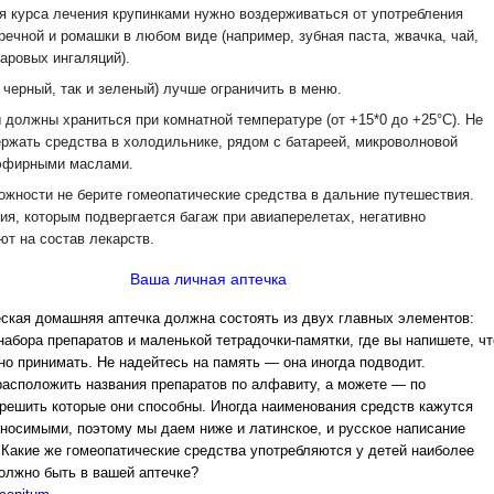
я курса лечения крупинками нужно воздерживаться от употребления
речной и ромашки в любом виде (например, зубная паста, жвачка, чай,
паровых ингаляций).
к черный, так и зеленый) лучше ограничить в меню.
 должны храниться при комнатной температуре (от +15*0 до +25°С). Не
ержать средства в холодильнике, рядом с батареей, микроволновой
эфирными маслами.
ожности не берите гомеопатические средства в дальние путешествия.
ия, которым подвергается багаж при авиаперелетах, негативно
ют на состав лекарств.
Ваша личная аптечка
ская домашняя аптечка должна состоять из двух главных элементов:
набора препаратов и маленькой тетрадочки-памятки, где вы напишете, чт
но принимать. Не надейтесь на память — она иногда подводит.
асположить названия препаратов по алфавиту, а можете — по
решить которые они способны. Иногда наименования средств кажутся
носимыми, поэтому мы даем ниже и латинское, и русское написание
 Какие же гомеопатические средства употребляются у детей наиболее
должно быть в вашей аптечке?