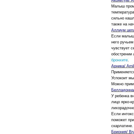
Аконитум/ A
Малыш проме
температура
сильно кашл
также на на
Аллиум цепа
Если малыш 
него ручье
чувствует с
обострении 
бронхите
.
Арника/ Arni
Применяется
Успокоит мы
Можно приме
Белладонна/
У ребенка в
лицо ярко-к
лихорадочно
Если интокс
поможет при
скарлатине.
Бриония/ Br