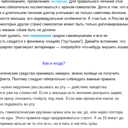
 заболеваниях, проявлениях
аллергии
. Для правильного лечения этих
жно обязательно посоветоваться с врачом-гомеопатом. Дело в том, что 
 и длительном лечении доктор учитывает не только симптомы болезни,
чности малыша, его индивидуальные особенности. К счастью, в России (
некоторых других стран) гомеопатом может быть только дипломированны
то никаких сбоев быть не должно.
стоит думать, что
гомеопатия
сродни самовнушению и вся ее
ть сводится к феномену плацебо (“пустышки”). Давайте вспомним, что
широко практикуют ветеринары — попробуйте что-нибудь внушить кошк
…
Как и когда?
атические средства принимать неверно, можно вообще не получить
фекта. Поэтому следует обязательно соблюдать важные правила.
 нужно медленно рассасывать во рту — действие лекарства
тся уже на слизистой. Если у малыша есть желание разгрызть шарик,
те кроху положить глобулу под язык. Если вам прописали капли, их
же подержать во рту.
ть гомеопатические крупинки нужно или за час до, или через полтора
сле еды. Этого правила надо придерживаться строго. А за 15 минут до
приема нельзя не то что есть, но и пить и чистить зубы.