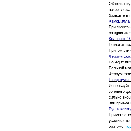
Облегчит су
покое, лежа
бронхите и 
Хамомилла/
При прорезы
раздражител
Колоцинт / C
Поможет при
Причем эти 
Феррум фосф
Победит лих
Больной мал
Феррум фос
Гепар сульфу
Используйте
зеленого цв
сильно зноб
или приеме 
Рус токсико
Применяетс
усиливается
эритеме,
ге