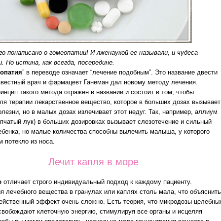
го понаписано о гомеопатии! И лженаукой ее называли, и чудеса
. Но истина, как всегда, посередине.
еопатия
” в переводе означает “лечение подобным”. Это название двести
звестный врач и фармацевт Ганеман дал новому методу лечения.
инцип такого метода отражен в названии и состоит в том, чтобы
ля терапии лекарственное вещество, которое в больших дозах вызывает
лезни, но в малых дозах излечивает этот недуг. Так, например, аллиум
епчатый лук) в больших дозировках вызывает слезотечение и сильный
ебенка, но малые количества способны вылечить малыша, у которого
м потекло из носа.
Лечит капля в море
ю
отличает строго индивидуальный подход к каждому пациенту.
я лечебного вещества в гранулах или каплях столь мала, что объяснит
ейственный эффект очень сложно. Есть теория, что микродозы целебны
вобождают клеточную энергию, стимулируя все органы и исцеляя