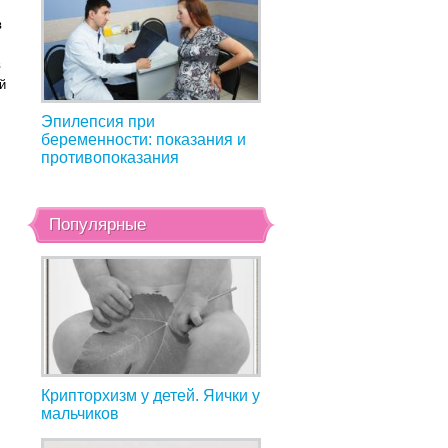
в
в
й
Эпилепсия при
беременности: показания и
противопоказания
е
Популярные
Крипторхизм у детей. Яички у
мальчиков