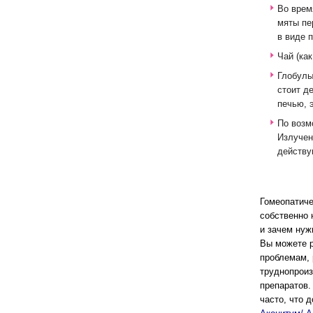
Во врем
мяты пе
в виде 
Чай (ка
Глобулы
стоит д
печью, 
По возм
Излучен
действу
Гомеопатиче
собственно 
и зачем нуж
Вы можете р
проблемам, 
труднопроиз
препаратов.
часто, что 