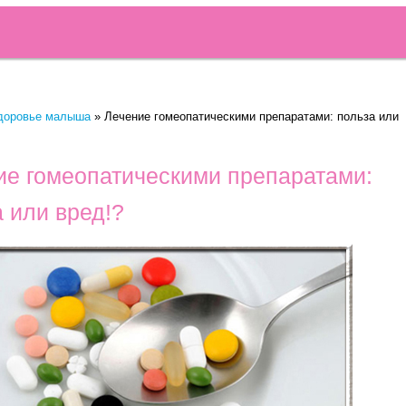
доровье малыша
»
Лечение гомеопатическими препаратами: польза или
ие гомеопатическими препаратами:
 или вред!?