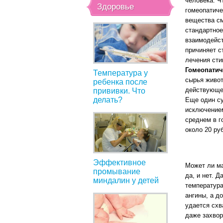
человека. Ч
Здоровье
гомеопатиче
вещества см
стандартное
взаимодейст
причиняет с
лечения сти
Гомеопатич
Температура у
сырья живот
ребенка после
действующег
прививки. Что
делать?
Еще один с
исключением
среднем в г
около 20 ру
Эффективное
Может ли ма
промывание
да, и нет. 
миндалин у детей
температура
ангины, а д
удается схв
даже захвор