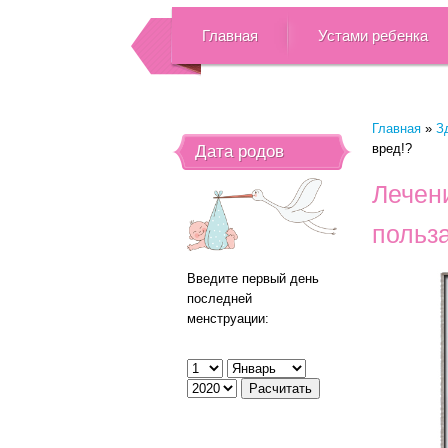
Главная
Устами ребенка
Главная
»
З
вред!?
Дата родов
Лечен
польза
Введите первый день
последней
менструации: