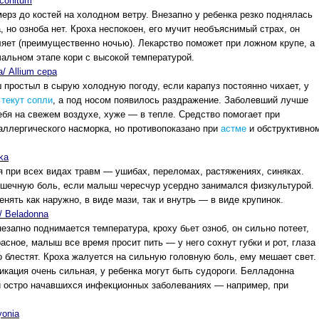
conitum
рз до костей на холодном ветру. Внезапно у ребенка резко поднялась
, но озноба нет. Кроха неспокоен, его мучит необъяснимый страх, он
яет (преимущественно ночью). Лекарство поможет при ложном крупе, а
чальном этапе кори с высокой температурой.
/ Allium сера
простыл в сырую холодную погоду, если карапуз постоянно чихает, у
м
текут сопли
, а под носом появилось раздражение. Заболевший лучше
ебя на свежем воздухе, хуже — в тепле. Средство помогает при
аллергического насморка, но противопоказано при
астме
и обструктивно
ka
 при всех видах травм — ушибах, переломах, растяжениях, синяках.
шечную боль, если малыш чересчур усердно занимался физкультурой.
нять как наружно, в виде мази, так и внутрь — в виде крупинок.
 Beladonna
незапно поднимается температура, кроху бьет озноб, он сильно потеет,
расное, малыш все время просит пить — у него сохнут губки и рот, глаза
 блестят. Кроха жалуется на сильную головную боль, ему мешает свет.
икация очень сильная, у ребенка могут быть судороги. Белладонна
 остро начавшихся инфекционных заболеваниях — например, при
yonia