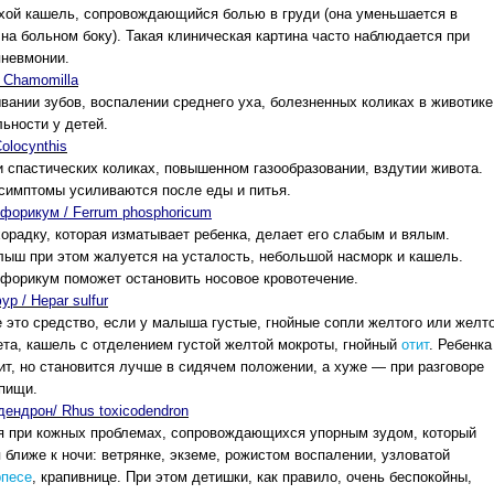
хой кашель, сопровождающийся болью в груди (она уменьшается в
 на больном боку). Такая клиническая картина часто наблюдается при
пневмонии.
 Chamomilla
вании зубов, воспалении среднего уха, болезненных коликах в животике
ьности у детей.
olocynthis
 спастических коликах, повышенном газообразовании, вздутии живота.
симптомы усиливаются после еды и питья.
орикум / Ferrum phosphoricum
орадку, которая изматывает ребенка, делает его слабым и вялым.
ыш при этом жалуется на усталость, небольшой насморк и кашель.
форикум поможет остановить носовое кровотечение.
р / Hepar sulfur
 это средство, если у малыша густые, гнойные сопли желтого или желто
ета, кашель с отделением густой желтой мокроты, гнойный
отит
. Ребенка
ит, но становится лучше в сидячем положении, а хуже — при разговоре
пищи.
дендрон/ Rhus toxicodendron
я при кожных проблемах, сопровождающихся упорным зудом, который
 ближе к ночи: ветрянке, экземе, рожистом воспалении, узловатой
рпесе
, крапивнице. При этом детишки, как правило, очень беспокойны,