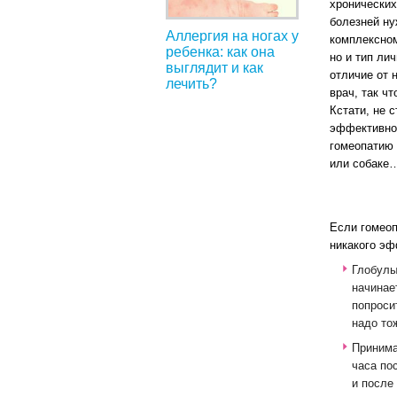
хронических
болезней ну
Аллергия на ногах у
комплексном
ребенка: как она
но и тип ли
выглядит и как
отличие от 
лечить?
врач, так ч
Кстати, не 
эффективнос
гомеопатию 
или собаке
Если гомеоп
никакого эф
Глобулы
начинае
попроси
надо то
Принима
часа по
и после 