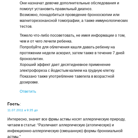
Они назначат девочке дополнительные обследования и
помогут установить правильный диагноз.
Возможно, понадобиться проведение бронхоскопии или
магниторезонансной томографии, а также иммунологических
тестов.
Тяжело что-либо посоветовать, не имея информации о том,
чем и от чего лечили ребенка.
Попробуйте для облегчения кашля давать ребенку на
протяжении недели аскорил, затем также в течение 7 дней
бронхолитин.
Хороший эффект дает десятидневное применение
электрофореза с йодистым калием на грудную клетку.
Показано также употребление тавегила в возрастной
дозировке.
Ответить
Гость
:
11.07.2011 в 9:35 дп
Интересно, значит все фрмы астмы носят аллергическую природу,
читаем в статье: “Различают аллергическую (атопическую) и
инфекционно-аллергическую (смешанную) формы бронхиальной
астмы.”