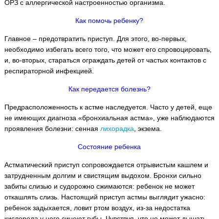
ОРЗ с аллергической настроенностью организма.
Как помочь ребенку?
Главное – предотвратить приступ. Для этого, во-первых,
необходимо избегать всего того, что может его спровоцировать,
и, во-вторых, стараться ограждать детей от частых контактов с
респираторной инфекцией.
Как передается болезнь?
Предрасположенность к астме наследуется. Часто у детей, еще
не имеющих диагноза «бронхиальная астма», уже наблюдаются
проявления болезни: сенная
лихорадка
, экзема.
Состояние ребенка
Астматический приступ сопровождается отрывистым кашлем и
затрудненным долгим и свистящим выдохом. Бронхи сильно
забиты слизью и судорожно сжимаются: ребенок не может
откашлять слизь. Настоящий приступ астмы выглядит ужасно:
ребенок задыхается, ловит ртом воздух, из-за недостатка
кислорода у него синеют губы. Чувствуя, что не может дышать,