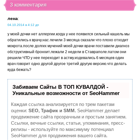
3 комментария
лена
:
04.10.2014 в 4:12 дп
у моей дочки нет аллергии.когда у нее появился сильный кашель мы
обратились к врачу.нас лечили 3 месяца сказали что плохо отходит
мокрота.после долгих мучений моей дочки врачи поставили диагноз
обструктивный бронхит.лежали 2 недели в Ставраполе.патом они
решили ЧТО у нее переходит в астму.издевались 6 месяцев один
врач говорит одно другой другое третий другую версию.что делать
куда бежать?
Забиваем Сайты В ТОП КУВАЛДОЙ -
Уникальные возможности от SeoHammer
Каждая ссылка анализируется по трем пакетам
оценки:
SEO, Трафик и SMM.
SeoHammer делает
продвижение сайта прозрачным и простым занятием.
Ссылки, вечные ссылки, статьи, упоминания, пресс-
релизы - используйте по максимуму потенциал
SeoHammer для продвижения вашего сайта.