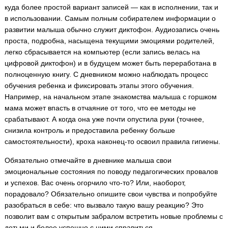
куда более простой вариант записей — как в исполнении, так и
в использовании. Самым полным собирателем информации о
развитии малыша обычно служит диктофон. Аудиозапись очень
проста, подробна, насыщена текущими эмоциями родителей,
легко сбрасывается на компьютер (если запись велась на
цифровой диктофон) и в будущем может быть переработана в
полноценную книгу. С дневником можно наблюдать процесс
обучения ребенка и фиксировать этапы этого обучения.
Например, на начальном этапе знакомства малыша с горшком
мама может впасть в отчаяние от того, что ее методы не
срабатывают. А когда она уже почти опустила руки (точнее,
снизила контроль и предоставила ребенку больше
самостоятельности), кроха наконец-то освоил правила гигиены.
Обязательно отмечайте в дневнике малыша свои
эмоциональные состояния по поводу педагогических провалов
и успехов. Вас очень огорчило что-то? Или, наоборот,
порадовало? Обязательно опишите свои чувства и попробуйте
разобраться в себе: что вызвало такую вашу реакцию? Это
позволит вам с открытым забралом встретить новые проблемы с
детьми и более успешно с ними справиться.