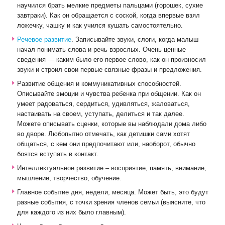
научился брать мелкие предметы пальцами (горошек, сухие
завтраки). Как он обращается с соской, когда впервые взял
ложечку, чашку и как учился кушать самостоятельно.
Речевое развитие
. Записывайте звуки, слоги, когда малыш
начал понимать слова и речь взрослых. Очень ценные
сведения — каким было его первое слово, как он произносил
звуки и строил свои первые связные фразы и предложения.
Развитие общения и коммуникативных способностей.
Описывайте эмоции и чувства ребенка при общении. Как он
умеет радоваться, сердиться, удивляться, жаловаться,
настаивать на своем, уступать, делиться и так далее.
Можете описывать сценки, которые вы наблюдали дома либо
во дворе. Любопытно отмечать, как детишки сами хотят
общаться, с кем они предпочитают или, наоборот, обычно
боятся вступать в контакт.
Интеллектуальное развитие – восприятие, память, внимание,
мышление, творчество, обучение.
Главное событие дня, недели, месяца. Может быть, это будут
разные события, с точки зрения членов семьи (выясните, что
для каждого из них было главным).