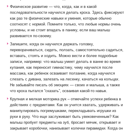
Физическое развитие — что, когда, как и в какой
последовательности научился делать кроха. Здесь фиксируют
как раз те физические навыки и умения, которые обычно
соотносят с нормой. Помните только, что любые нормы очень
условны, и не стоит впадать в панику, если ваш малыш
развивается по-своему.
Запишите, когда он научился держать головку,
переворачиваться, сидеть, ползать, самостоятельно садиться,
вставать, стоять и ходить. Можно вести и более подробные
записи, например: что малыш умеет делать в ванне во время
купания, как переносит гимнастику, чему научился после
массажа, как ребенок осваивает ползание, когда научился
слезать с дивана, залезать на лесенку, качаться на кольцах.
Не забывайте писать об эмоциях — своих и малыша, а также
что кроха пытался “сказать”, осваивая какой-то навык.
Крупная и мелкая моторика рук – отмечайте успехи ребенка в
действиях с предметами. Как он учится хватать, удерживать и
манипулировать погремушками, перекладывать игрушки из
руки в руку. Что еще заслуживает быть увековеченным? Как
малыш пробует предметы на зуб, бросает мячик, открывает и
закрывает коробочки, нанизывает колечки пирамидки. Когда он