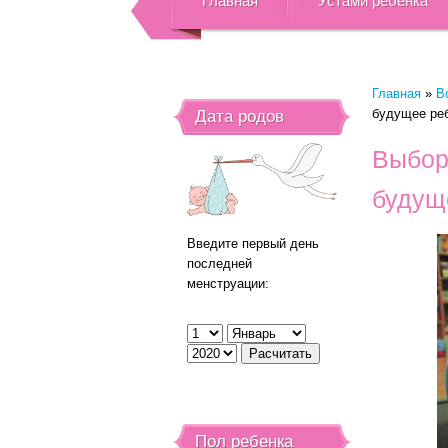
Главная
Устами ребенка
Главная
»
В
будущее ре
Дата родов
Выбор
будущ
Введите первый день
последней
менструации:
Пол ребенка