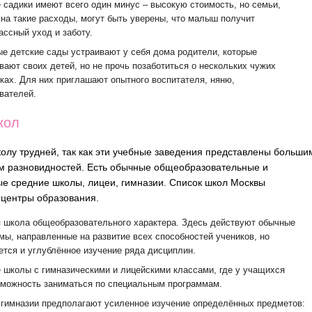
 садики имеют всего один минус – высокую стоимость, но семьи,
 на такие расходы, могут быть уверены, что малыш получит
ассный уход и заботу.
е детские сады устраивают у себя дома родители, которые
вают своих детей, но не прочь позаботиться о нескольких чужих
ках. Для них приглашают опытного воспитателя, няню,
вателей.
кол
олу трудней, так как эти учебные заведения представлены больши
м разновидностей. Есть обычные общеобразовательные и
е средние школы, лицеи, гимназии. Список школ Москвы
центры образования.
 школа общеобразовательного характера. Здесь действуют обычные
мы, направленные на развитие всех способностей учеников, но
ется и углублённое изучение ряда дисциплин.
 школы с гимназическими и лицейскими классами, где у учащихся
зможность заниматься по специальным программам.
 гимназии предполагают усиленное изучение определённых предметов: