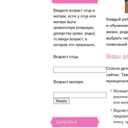
Введите возраст отца и
матери, если у отца или
Каждый реб
матери были
и обучение
кровопотери (операции,
жизни, род
донорство крови, роды),
выбрать лю
то введи возраст, в
пожеланий 
котором это произошло.
Виды де
Возраст отца
Список дет
сайтах. Та
муниципаль
Возраст матери
Муницип
различа
или инт
Ведомст
предпри
Здоровье
плату, 