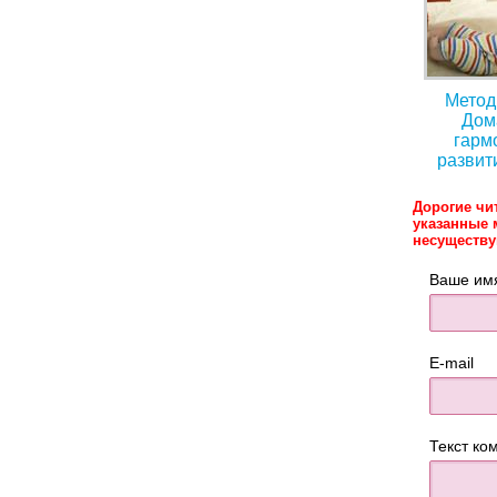
Метод
Дом
гарм
развит
Дорогие чи
указанные 
несуществ
Ваше им
E-mail
Текст ко