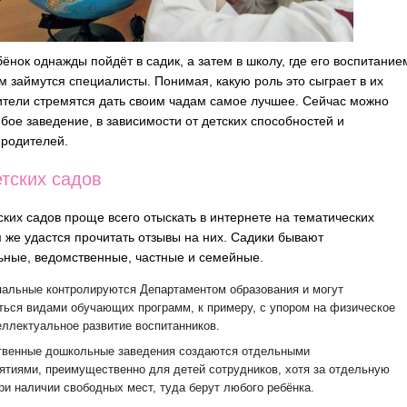
ёнок однажды пойдёт в садик, а затем в школу, где его воспитание
м займутся специалисты.
Понимая, какую роль это сыграет в их
ители стремятся дать своим чадам самое лучшее. Сейчас можно
бое заведение, в зависимости от детских способностей и
родителей.
тских садов
ских садов проще всего отыскать в интернете на тематических
м же удастся прочитать отзывы на них. Садики бывают
ные, ведомственные, частные и семейные.
альные контролируются Департаментом образования и могут
ться видами обучающих программ, к примеру, с упором на физическое
еллектуальное развитие воспитанников.
венные дошкольные заведения создаются отдельными
ятиями, преимущественно для детей сотрудников, хотя за отдельную
при наличии свободных мест, туда берут любого ребёнка.