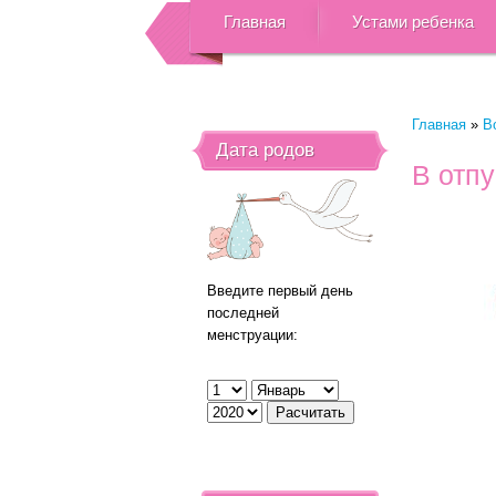
Главная
Устами ребенка
Главная
»
В
Дата родов
В отпу
Введите первый день
последней
менструации: