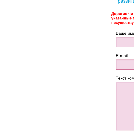
развит
Дорогие чи
указанные 
несуществ
Ваше им
E-mail
Текст ко