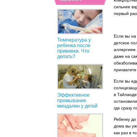
комфортные
сильнее вз
первый раз
Если вы на
Температура у
детское по
ребенка после
аллергиям.
прививки. Что
делать?
даже на са
обезболива
прихватите
Если вы ед
солнцезащи
в Тайланде
Эффективное
промывание
остановили
миндалин у детей
где сразу 
Ребенку до 
дома вы уж
как раз в т