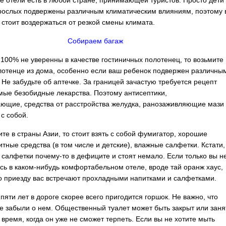
 отели есть в любой стране, принимающей туристов. Просто дети
рослых подвержены различным климатическим влияниям, поэтому 
 стоит воздержаться от резкой смены климата.
Собираем багаж
 100% не уверенны в качестве гостиничных полотенец, то возьмите
лотенце из дома, особенно если ваш ребенок подвержен различны
 Не забудьте об аптечке. За границей зачастую требуется рецепт
мые безобидные лекарства. Поэтому антисептики,
ющие, средства от расстройства желудка, ранозаживляющие мази
 с собой.
ите в страны Азии, то стоит взять с собой фумигатор, хорошие
тные средства (в том числе и детские), влажные салфетки. Кстати,
 салфетки почему-то в дефиците и стоят немало. Если только вы н
сь в каком-нибудь комфортабельном отеле, вроде тай оранж хаус,
по приезду вас встречают прохладными напитками и салфетками.
пяти лет в дороге скорее всего пригодится горшок. Не важно, что
е забыли о нем. Общественный туалет может быть закрыт или заня
о время, когда он уже не сможет терпеть. Если вы не хотите мыть