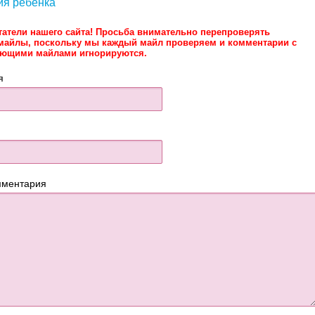
ия ребенка
татели нашего сайта! Просьба внимательно перепроверять
майлы, поскольку мы каждый майл проверяем и комментарии с
ующими майлами игнорируются.
я
мментария