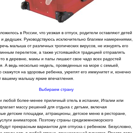
сложилось в России, что уезжая в отпуск, родители оставляют детей
 и дедушек.
Руководствуюсь исключительно благими намерениями,
еречь малыша от различных тропических вирусов, не изнурять его
инным перелетом, а также устоявшейся традицией отправлять
ето в деревню, мамы и папы лишают свое чадо всех радостей
я. А ведь несколько недель, проведенных на море с семьей,
о скажутся на здоровье ребенка, укрепят его иммунитет и, конечно
т вашему малышу яркие впечатления.
Выбираем страну
и любой более-менее приличный отель в испании, Италии или
длагает массу решений для отдыха с детьми, включая
ые детские площадки, аттракционы, детское меню в ресторане,
услуги аниматоров. Поэтому страны средиземноморского
будут прекрасным вариантом для отпуска с ребенком. Безусловно,