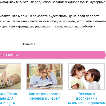
 вкладывайте внутрь перед использованием одноразовые мусорные
ывайте, что малыш в самолете будет спать, даже если перелет
а ночь. Запаситесь интересными безделушками, которыми сможет
 – цветные карандаши, раскраски, пазлы, несколько любимых
Нравится
ие записи:
ика Глена
Как мотивировать
Разница в
ана для
ребенка к учебе?
воспитании
оничного
мальчиков и девочек