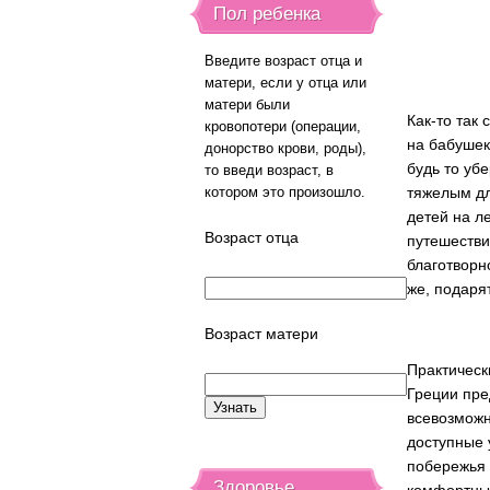
Пол ребенка
Введите возраст отца и
матери, если у отца или
матери были
Как-то так 
кровопотери (операции,
на бабушек
донорство крови, роды),
будь то уб
то введи возраст, в
котором это произошло.
тяжелым дл
детей на л
Возраст отца
путешестви
благотворн
же, подаря
Возраст матери
Практическ
Греции пре
всевозможн
доступные 
побережья 
Здоровье