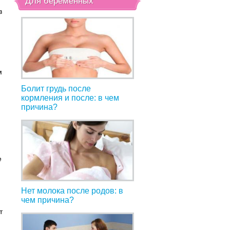
Для беременных
в
м
Болит грудь после
кормления и после: в чем
причина?
е
Нет молока после родов: в
чем причина?
т