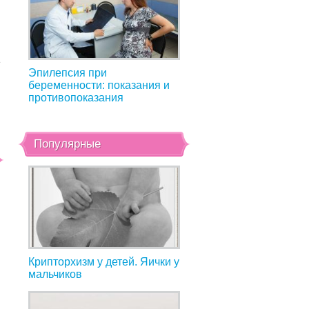
е
Эпилепсия при
беременности: показания и
противопоказания
Популярные
Крипторхизм у детей. Яички у
мальчиков