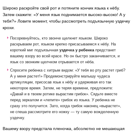
Широко раскройте свой рот и потяните кончик языка к нёбу.
Затем скажите: «У меня язык поднимается высоко-высоко! А у
тебя?» Ловите момент, чтобы рассмотреть подъязычную уздечку
крохи.
Посоревнуйтесь, кто звонче щелкнет языком. Широко
раскрываем рот, языком крепко присасываемся к нёбу. На
короткий миг подъязычная
уздечка у ребенка
предстанет
вашему взору во всей красе. Но он быстро заканчивается, и
язык со звонким щелчком отрывается от нёба.
Спросите ребенка с хитрым видом: «У тебя во рту растет гриб?
А у меня растет!» Продемонстрируйте малышу чудеса
артикуляции, присосав язык к нёбу и удерживая его так
некоторое время. Затем, не теряя времени, предложите:
«Давай и в твоем ротике вырастим грибок». Сядьте вместе
перед зеркалом и «лепите» грибок из языка. У ребенка не
сразу это получится. Зато, когда грибок наконец «вырастет»,
не спеша рассмотрите его ножку — ту самую вожделенную
уздечку.
Вашему взору предстала пленочка, абсолютно не мешающая