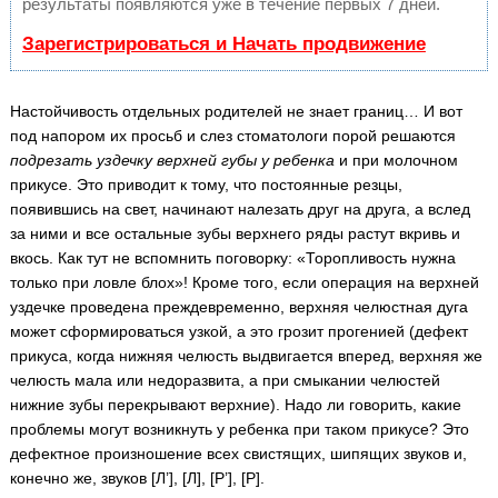
результаты появляются уже в течение первых 7 дней.
Зарегистрироваться и Начать продвижение
Настойчивость отдельных родителей не знает границ… И вот
под напором их просьб и слез стоматологи порой решаются
подрезать уздечку верхней губы у ребенка
и при молочном
прикусе. Это приводит к тому, что постоянные резцы,
появившись на свет, начинают налезать друг на друга, а вслед
за ними и все остальные зубы верхнего ряды растут вкривь и
вкось. Как тут не вспомнить поговорку: «Торопливость нужна
только при ловле блох»! Кроме того, если операция на верхней
уздечке проведена преждевременно, верхняя челюстная дуга
может сформироваться узкой, а это грозит прогенией (дефект
прикуса, когда нижняя челюсть выдвигается вперед, верхняя же
челюсть мала или недоразвита, а при смыкании челюстей
нижние зубы перекрывают верхние). Надо ли говорить, какие
проблемы могут возникнуть у ребенка при таком прикусе? Это
дефектное произношение всех свистящих, шипящих звуков и,
конечно же, звуков [Л’], [Л], [Р’], [Р].