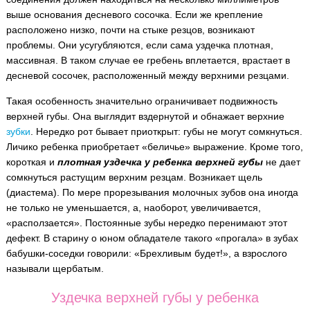
выше основания десневого сосочка. Если же крепление
расположено низко, почти на стыке резцов, возникают
проблемы. Они усугубляются, если сама уздечка плотная,
массивная. В таком случае ее гребень вплетается, врастает в
десневой сосочек, расположенный между верхними резцами.
Такая особенность значительно ограничивает подвижность
верхней губы. Она выглядит вздернутой и обнажает верхние
зубки
. Нередко рот бывает приоткрыт: губы не могут сомкнуться.
Личико ребенка приобретает «беличье» выражение. Кроме того,
короткая и
плотная уздечка у ребенка верхней губы
не дает
сомкнуться растущим верхним резцам. Возникает щель
(диастема). По мере прорезывания молочных зубов она иногда
не только не уменьшается, а, наоборот, увеличивается,
«расползается». Постоянные зубы нередко перенимают этот
дефект. В старину о юном обладателе такого «прогала» в зубах
бабушки-соседки говорили: «Брехливым будет!», а взрослого
называли щербатым.
Уздечка верхней губы у ребенка