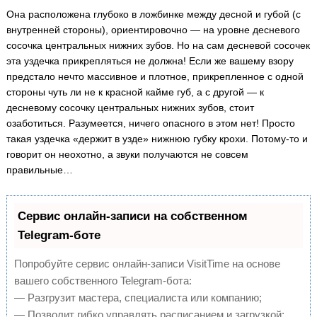
Она расположена глубоко в ложбинке между десной и губой (с
внутренней стороны), ориентировочно — на уровне десневого
сосочка центральных нижних зубов. Но на сам десневой сосочек
эта уздечка прикрепляться не должна! Если же вашему взору
предстало нечто массивное и плотное, прикрепленное с одной
стороны чуть ли не к красной кайме губ, а с другой — к
десневому сосочку центральных нижних зубов, стоит
озаботиться. Разумеется, ничего опасного в этом нет! Просто
такая уздечка «держит в узде» нижнюю губку крохи. Потому-то и
говорит он неохотно, а звуки получаются не совсем
правильные…
Сервис онлайн-записи на собственном
Telegram-боте
Попробуйте сервис онлайн-записи VisitTime на основе
вашего собственного Telegram-бота:
— Разгрузит мастера, специалиста или компанию;
— Позволит гибко управлять расписанием и загрузкой;