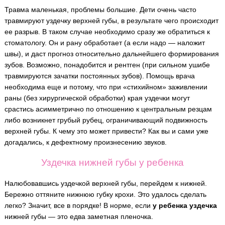
Травма маленькая, проблемы большие. Дети очень часто
травмируют уздечку верхней губы, в результате чего происходит
ее разрыв. В таком случае необходимо сразу же обратиться к
стоматологу. Он и рану обработает (а если надо — наложит
швы), и даст прогноз относительно дальнейшего формирования
зубов. Возможно, понадобится и рентген (при сильном ушибе
травмируются зачатки постоянных зубов). Помощь врача
необходима еще и потому, что при «стихийном» заживлении
раны (без хирургической обработки) края уздечки могут
срастись асимметрично по отношению к центральным резцам
либо возникнет грубый рубец, ограничивающий подвижность
верхней губы. К чему это может привести? Как вы и сами уже
догадались, к дефектному произнесению звуков.
Уздечка нижней губы у ребенка
Налюбовавшись уздечкой верхней губы, перейдем к нижней.
Бережно оттяните нижнюю губку крохи. Это удалось сделать
легко? Значит, все в порядке! В норме, если
у ребенка уздечка
нижней губы — это едва заметная пленочка.