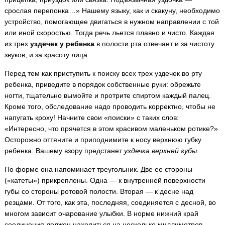
срослая перепонка…» Нашему языку, как и скакуну, необходимо
устройство, помогающее двигаться в нужном направлении с той
или иной скоростью. Тогда речь льется плавно и чисто. Каждая
из трех
уздечек у ребенка
в полости рта отвечает и за чистоту
звуков, и за красоту лица.
Перед тем как приступить к поиску всех трех уздечек во рту
ребенка, приведите в порядок собственные руки: обрежьте
ногти, тщательно вымойте и протрите спиртом каждый палец.
Кроме того, обследование надо проводить корректно, чтобы не
напугать кроху! Начните свои «поиски» с таких слов:
«Интересно, что прячется в этом красивом маленьком ротике?»
Осторожно оттяните и приподнимите к носу верхнюю губку
ребенка. Вашему взору предстанет
уздечка верхней губы
.
По форме она напоминает треугольник. Две ее стороны
(«катеты») прикреплены. Одна — к внутренней поверхности
губы со стороны ротовой полости. Вторая — к десне над
резцами. От того, как эта, последняя, соединяется с десной, во
многом зависит очарование улыбки. В норме нижний край
соединения должен находиться на несколько миллиметров