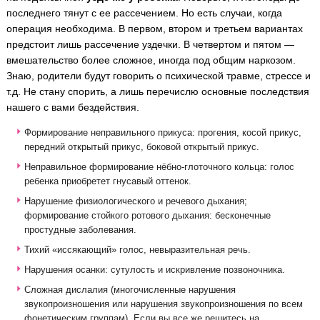
последнего тянут с ее рассечением. Но есть случаи, когда
операция необходима. В первом, втором и третьем вариантах
предстоит лишь рассечение уздечки. В четвертом и пятом —
вмешательство более сложное, иногда под общим наркозом.
Знаю, родители будут говорить о психической травме, стрессе и
т.д. Не стану спорить, а лишь перечислю основные последствия
нашего с вами бездействия.
Формирование неправильного прикуса: прогения, косой прикус,
передний открытый прикус, боковой открытый прикус.
Неправильное формирование нёбно-глоточного кольца: голос
ребенка приобретет гнусавый оттенок.
Нарушение физиологического и речевого дыхания;
формирование стойкого ротового дыхания: бесконечные
простудные заболевания.
Тихий «иссякающий» голос, невыразительная речь.
Нарушения осанки: сутулость и искривление позвоночника.
Сложная дислалия (многочисленные нарушения
звукопроизношения или нарушения звукопроизношения по всем
фонетическим группам). Если вы все же решитесь на