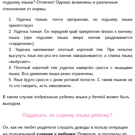
подъему языка? Отлично! Однако возможны и различные
отклонения от нормы.
Уздечка тонкая, почти прозрачная, но подъему языка
препятствует.
Уздечка тонкая. Ее передний край прикреплен близко к кончику
языка (при подъеме языка вверх кончик раздваивается
«сердечком»).
Уздечка напоминает плотный короткий тяж. При попытке
высунуть язык изо рта его кончик заворачивается, а спинка языка
«выбухает».
Плотный короткий тяж уздечки намертво сросся с мышцами
языка. Все движения языка резко ограничены.
Язык будто сросся с дном ротовой полости. С таким языком не
то что говорить, есть невозможно…
В таком случае
подрезание уздечки языка у детей
может быть
выходом.
Подрезать ли уздечку языка ребенку?
Ох, как не любят родители слушать доводы в пользу операции
на подъязычной
уздечке у ребенка
! Поверьте, и логопеды до