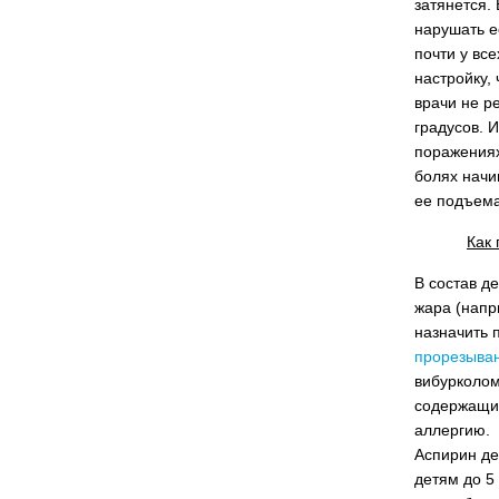
затянется.
нарушать е
почти у вс
настройку,
врачи не р
градусов. И
поражениях
болях начи
ее подъема
Как
В состав д
жара (напр
назначить 
прорезыва
вибурколом
содержащих
аллергию.
Аспирин де
детям до 5