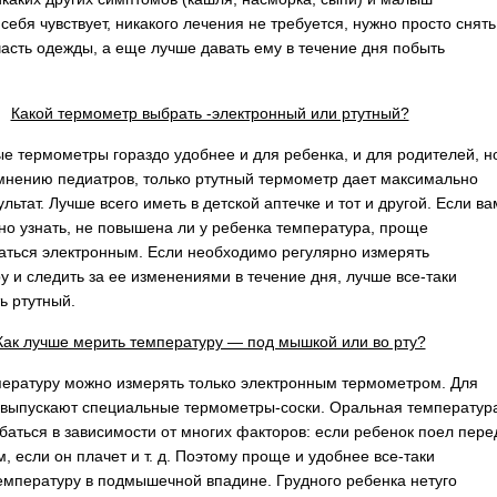
себя чувствует, никакого лечения не требуется, нужно просто снять
асть одежды, а еще лучше давать ему в течение дня побыть
Какой термометр выбрать -электронный или ртутный?
е термометры гораздо удобнее и для ребенка, и для родителей, н
 мнению педиатров, только ртутный термометр дает максимально
льтат. Лучше всего иметь в детской аптечке и тот и другой. Если ва
но узнать, не повышена ли у ребенка температура, проще
аться электронным. Если необходимо регулярно измерять
у и следить за ее изменениями в течение дня, лучше все-таки
ь ртутный.
Как лучше мерить температуру — под мышкой или во рту?
пературу можно измерять только электронным термометром. Для
 выпускают специальные термометры-соски. Оральная температур
баться в зависимости от многих факторов: если ребенок поел пере
, если он плачет и т. д. Поэтому проще и удобнее все-таки
емпературу в подмышечной впадине. Грудного ребенка нетуго