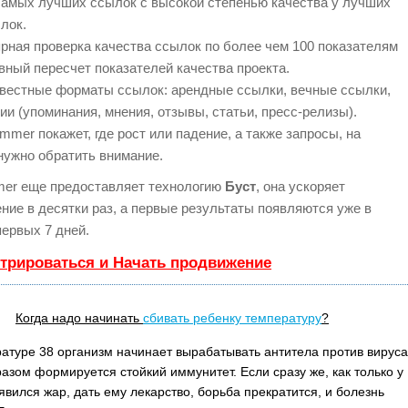
самых лучших ссылок с высокой степенью качества у лучших
лок.
рная проверка качества ссылок по более чем 100 показателям
вный пересчет показателей качества проекта.
вестные форматы ссылок: арендные ссылки, вечные ссылки,
ии (упоминания, мнения, отзывы, статьи, пресс-релизы).
mer покажет, где рост или падение, а также запросы, на
нужно обратить внимание.
er еще предоставляет технологию
Буст
, она ускоряет
ние в десятки раз, а первые результаты появляются уже в
первых 7 дней.
стрироваться и Начать продвижение
Когда надо начинать
сбивать ребенку температуру
?
атуре 38 организм начинает вырабатывать антитела против вируса
разом формируется стойкий иммунитет. Если сразу же, как только у
явился жар, дать ему лекарство, борьба прекратится, и болезнь