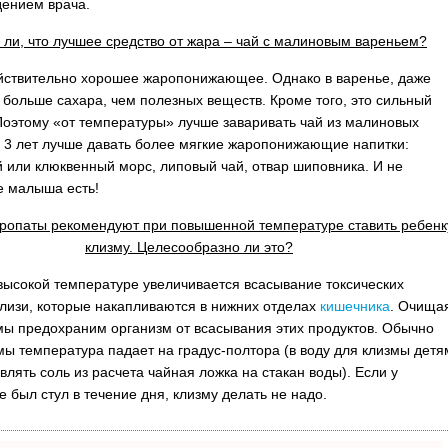
ением врача.
 ли, что лучшее средство от жара – чай с малиновым вареньем?
ствительно хорошее жаропонижающее. Однако в варенье, даже
больше сахара, чем полезных веществ. Кроме того, это сильный
Поэтому «от температуры» лучше заваривать чай из малиновых
о 3 лет лучше давать более мягкие жаропонижающие напитки:
 или клюквенный морс, липовый чай, отвар шиповника. И не
е малыша есть!
ропаты рекомендуют при повышенной температуре ставить ребенк
клизму. Целесообразно ли это?
высокой температуре увеличивается всасывание токсических
слизи, которые накапливаются в нижних отделах
кишечника
. Очища
мы предохраним организм от всасывания этих продуктов. Обычно
мы температура падает на градус-полтора (в воду для клизмы детя
влять соль из расчета чайная ложка на стакан воды). Если у
 был стул в течение дня, клизму делать не надо.