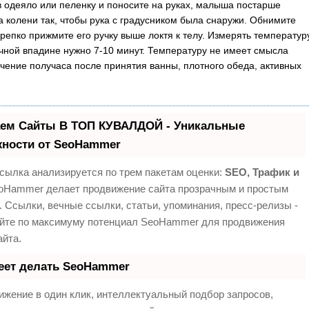
в одеяло или пеленку и поносите на руках, малыша постарше
а колени так, чтобы рука с градусником была снаружи. Обнимите
крепко прижмите его ручку выше локтя к телу. Измерять температур
ной впадине нужно 7-10 минут. Температуру не имеет смысла
ечение получаса после принятия ванны, плотного обеда, активных
ем Сайты В ТОП КУВАЛДОЙ - Уникальные
ности от SeoHammer
сылка анализируется по трем пакетам оценки:
SEO, Трафик и
Hammer делает продвижение сайта прозрачным и простым
. Ссылки, вечные ссылки, статьи, упоминания, пресс-релизы -
йте по максимуму потенциал SeoHammer для продвижения
айта.
еет делать SeoHammer
жение в один клик, интеллектуальный подбор запросов,