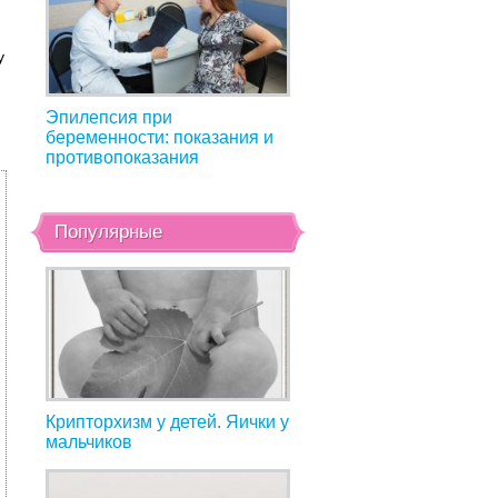
у
Эпилепсия при
беременности: показания и
противопоказания
Популярные
Крипторхизм у детей. Яички у
мальчиков