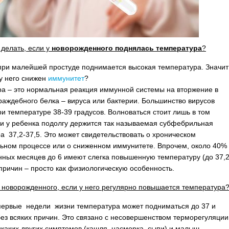
 делать, если у
новорожденного поднялась температура
?
при малейшей простуде поднимается высокая температура. Значит
 у него снижен
иммунитет
?
а – это нормальная реакция иммунной системы на вторжение в
раждебного белка – вируса или бактерии. Большинство вирусов
ри температуре 38-39 градусов. Волноваться стоит лишь в том
ли у ребенка подолгу держится так называемая субфебрильная
а 37,2-37,5. Это может свидетельствовать о хроническом
ьном процессе или о сниженном иммунитете. Впрочем, около 40%
ных месяцев до 6 имеют слегка повышенную температуру (до 37,2
 причин – просто как физиологическую особенность.
ь новорожденного, если у него регулярно повышается температура
первые недели жизни температура может подниматься до 37 и
без всяких причин. Это связано с несовершенством терморегуляции
икаких других симптомов (кашля, насморка, сыпи) и малыш