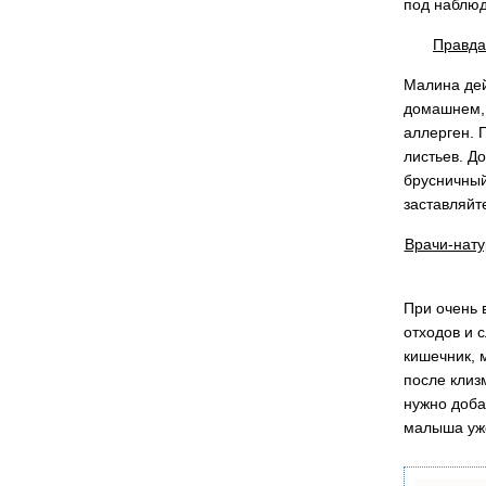
под наблюд
Правда
Малина дей
домашнем, 
аллерген. 
листьев. Д
брусничный
заставляйт
Врачи-нату
При очень 
отходов и 
кишечник, 
после клиз
нужно доба
малыша уже