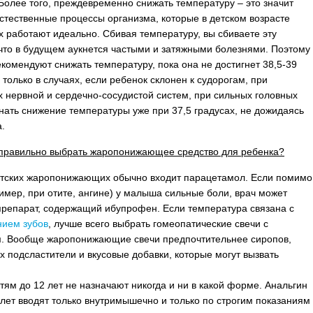
 Более того, преждевременно снижать температуру – это значит
стественные процессы организма, которые в детском возрасте
ех работают идеально. Сбивая температуру, вы сбиваете эту
 что в будущем аукнется частыми и затяжными болезнями. Поэтому
екомендуют снижать температуру, пока она не достигнет 38,5-39
 только в случаях, если ребенок склонен к судорогам, при
 нервной и сердечно-сосудистой систем, при сильных головных
нать снижение температуры уже при 37,5 градусах, не дожидаясь
.
 правильно выбрать жаропонижающее средство для ребенка?
етских жаропонижающих обычно входит парацетамол. Если помимо
имер, при отите, ангине) у малыша сильные боли, врач может
препарат, содержащий ибупрофен. Если температура связана с
нием зубов
, лучше всего выбрать гомеопатические свечи с
. Вообще жаропонижающие свечи предпочтительнее сиропов,
 подсластители и вкусовые добавки, которые могут вызвать
тям до 12 лет не назначают никогда и ни в какой форме. Анальгин
 лет вводят только внутримышечно и только по строгим показаниям