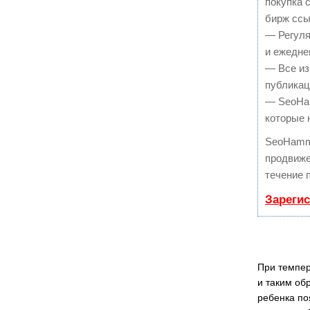
покупка 
бирж ссы
— Регуля
и ежедне
— Все из
публикац
— SeoHam
которые 
SeoHamm
продвиже
течение 
Зареги
При темпер
и таким об
ребенка по