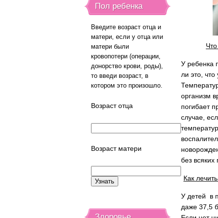
Пол ребенка
Введите возраст отца и
матери, если у отца или
Что
матери были
кровопотери (операции,
У ребенка 
донорство крови, роды),
ли это, что
то введи возраст, в
Температур
котором это произошло.
организм в
Возраст отца
погибает п
случае, ес
температур
воспалител
Возраст матери
новорожден
без всяких
Как лечит
У детей в 
даже 37,5 
Здоровье
Если нет н