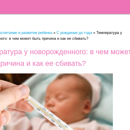
оспитание и развитие ребенка
»
C рождения до года
»
Температура у
ого: в чем может быть причина и как ее сбивать?
ратура у новорожденного: в чем може
ричина и как ее сбивать?