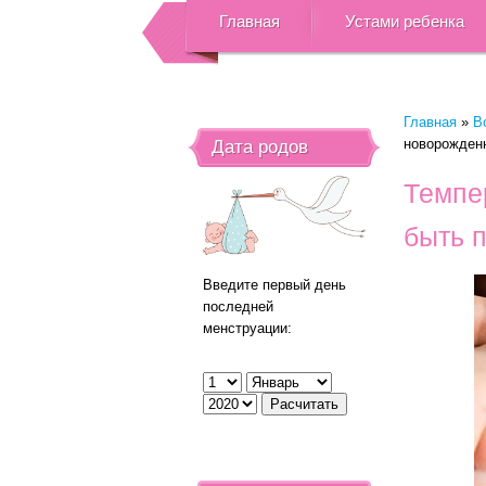
Главная
Устами ребенка
Главная
»
В
новорожденн
Дата родов
Темпе
быть п
Введите первый день
последней
менструации: