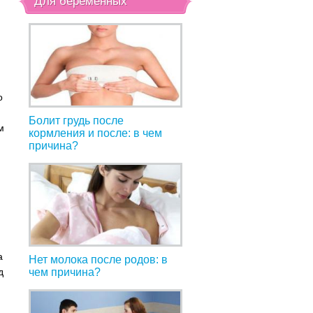
Для беременных
о
Болит грудь после
м
кормления и после: в чем
причина?
а
Нет молока после родов: в
д
чем причина?