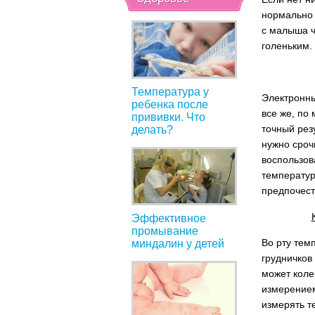
нормально 
с малыша ч
голеньким.
Температура у
Электронны
ребенка после
все же, по
прививки. Что
точный резу
делать?
нужно сроч
воспользов
температур
предпочест
Эффективное
промывание
Во рту тем
миндалин у детей
грудничков
может коле
измерением
измерять т