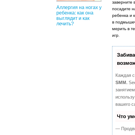
заверните 
Аллергия на ногах у
посадите н
ребенка: как она
ребенка и 
выглядит и как
в подмышеч
лечить?
мерить в т
игр.
Забива
возмож
Каждая с
SMM.
Seo
занятием
использу
вашего с
Что ум
— Продви