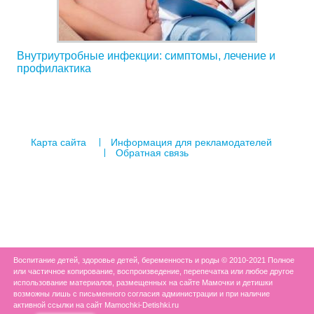
Внутриутробные инфекции: симптомы, лечение и
профилактика
Карта сайта
Информация для рекламодателей
Обратная связь
Воспитание детей, здоровье детей, беременность и роды © 2010-2021 Полное
или частичное копирование, воспроизведение, перепечатка или любое другое
использование материалов, размещенных на сайте Мамочки и детишки
возможны лишь с письменного согласия администрации и при наличие
активной ссылки на сайт Mamochki-Detishki.ru