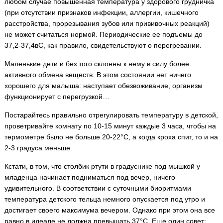
любом случае повышенная температура у здорового грудничка
(при отсутствии признаков инфекции, аллергии, кишечного
расстройства, прорезывания зубов или прививочных реакций)
не может считаться нормой. Периодические ее подъемы до
37,2-37,4вС, как правило, свидетельствуют о перегревании.
Маленькие дети и без того склонны к нему в силу более
активного обмена веществ. В этом состоянии нет ничего
хорошего для малыша: наступает обезвоживание, организм
функционирует с перегрузкой…
Постарайтесь правильно отрегулировать температуру в детской,
проветривайте комнату по 10-15 минут каждые 3 часа, чтобы на
термометре было не больше 20-22°С, а когда кроха спит, то и на
2-3 градуса меньше.
Кстати, в том, что столбик ртути в градуснике под мышкой у
младенца начинает подниматься под вечер, ничего
удивительного. В соответствии с суточными биоритмами
температура детского тельца немного опускается под утро и
достигает своего максимума вечером. Однако при этом она все
равно в идеале не должна превышать 37°С. Еще один совет: