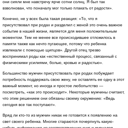
они сияли мне навстречу ярче сотни солнц. Я был так
взволнован, что поначалу мог только плакать от радости».
Конечно, не у всех была такая реакция: «То, что я
присутствовал при родах и разделил с женой это очень важное
событие в нашей жизни, является для меня положительным
моментом. Тем не менее все происходившее отложилось в
памяти также как нечто пугающее, потому что ребенка
извлекали с помощью щипцов». Другой отец трезво
воспринимал роды как «естественный процесс, связанный с
физическими усилиями, болью, кровью и радостью».
Большинство мужчин присутствовать при родах побуждает
потребность поддержать свою жену, не оставлять ее одну в этот
важный момент, но иногда и простое любопытство —
посмотреть, «как это происходит». Некоторые мужчины считают,
что этим решением они обязаны своему окружению: «Ведь
сегодня все так поступают».
Вряд ли кто-то из мужчин никак не готовится к появлению на
свет своего ребенка. Многие стараются почерпнуть какую-
нибудь информацию из соответствующих книг и журналов,