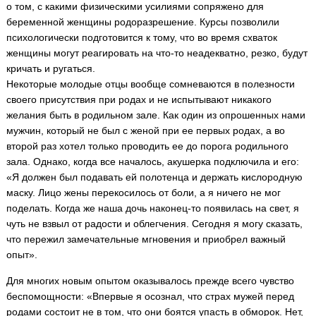
о том, с какими физическими усилиями сопряжено для
беременной женщины родоразрешение. Курсы позволили
психологически подготовится к тому, что во время схваток
женщины могут реагировать на что-то неадекватно, резко, будут
кричать и ругаться.
Некоторые молодые отцы вообще сомневаются в полезности
своего присутствия при родах и не испытывают никакого
желания быть в родильном зале. Как один из опрошенных нами
мужчин, который не был с женой при ее первых родах, а во
второй раз хотел только проводить ее до порога родильного
зала. Однако, когда все началось, акушерка подключила и его:
«Я должен был подавать ей полотенца и держать кислородную
маску. Лицо жены перекосилось от боли, а я ничего не мог
поделать. Когда же наша дочь наконец-то появилась на свет, я
чуть не взвыл от радости и облегчения. Сегодня я могу сказать,
что пережил замечательные мгновения и приобрел важный
опыт».
Для многих новым опытом оказывалось прежде всего чувство
беспомощности: «Впервые я осознал, что страх мужей перед
родами состоит не в том, что они боятся упасть в обморок. Нет,