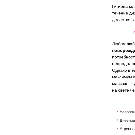
Гигиена мл
течение дн
делается за
Любая люб
новорожд
потребност
непродолжи
Однако в т
максимум в
массаж. Пу
на свете че
Новорож
Дневной
Утренне