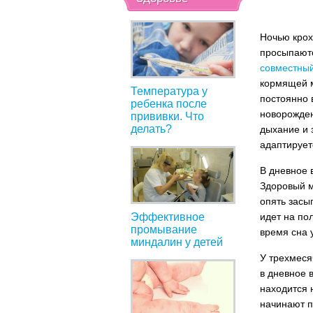
Ночью крох
просыпаютс
совместный
кормящей м
Температура у
постоянно 
ребенка после
новорожден
прививки. Что
делать?
дыхание и 
адаптирует
В дневное
Здоровый м
опять засы
Эффективное
идет на по
промывание
время сна 
миндалин у детей
У трехмеся
в дневное в
находится 
начинают п