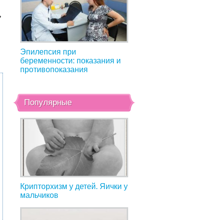
ь
Эпилепсия при
беременности: показания и
противопоказания
Популярные
Крипторхизм у детей. Яички у
мальчиков