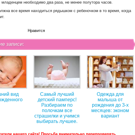
с младенцем необходимо два раза, не менее полутора часов.
лжна все время находиться рядышком с ребеночком в то время, когда
ит.
Нравится
ие записи:
ний вид
Самый лучший
Одежда для
ожденного
детский памперс!
малыша от
Разбираем по
рождения до 3-х
полочкам все
месяцев: эконом
страшилки и учимся
вариант
выбирать лучшее.
татели нашего сайта! Просьба внимательно перепроверять