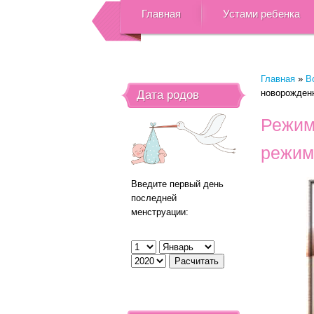
Главная
Устами ребенка
Главная
»
В
новорожденн
Дата родов
Режим
режим
Введите первый день
последней
менструации: