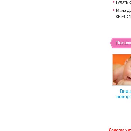
Гулять 
Мама до
он не сп
Похож
Внеш
новор
Дорогие чи