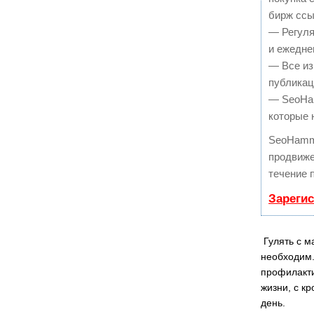
бирж ссы
— Регуля
и ежедне
— Все из
публикац
— SeoHam
которые 
SeoHamm
продвиже
течение 
Зареги
Гулять с 
необходим.
профилакти
жизни, с к
день.