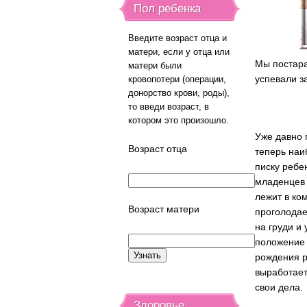
Пол ребенка
Введите возраст отца и
матери, если у отца или
Мы постара
матери были
успевали з
кровопотери (операции,
донорство крови, роды),
то введи возраст, в
котором это произошло.
Уже давно 
Возраст отца
теперь наи
писку ребе
младенцев 
лежит в ком
Возраст матери
проголодае
на груди и
положение 
рождения р
выработает
свои дела.
Здоровье