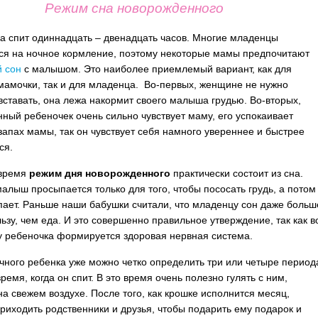
Режим сна новорожденного
а спит одиннадцать – двенадцать часов. Многие младенцы
я на ночное кормление, поэтому некоторые мамы предпочитают
 сон
с малышом. Это наиболее приемлемый вариант, как для
амочки, так и для младенца. Во-первых, женщине не нужно
вставать, она лежа накормит своего малыша грудью. Во-вторых,
ный ребеночек очень сильно чувствует маму, его успокаивает
запах мамы, так он чувствует себя намного увереннее и быстрее
ся.
 время
режим дня новорожденного
практически состоит из сна.
алыш просыпается только для того, чтобы пососать грудь, а потом
пает. Раньше наши бабушки считали, что младенцу сон даже больш
льзу, чем еда. И это совершенно правильное утверждение, так как в
у ребеночка формируется здоровая нервная система.
чного ребенка уже можно четко определить три или четыре период
ремя, когда он спит. В это время очень полезно гулять с ним,
на свежем воздухе. После того, как крошке исполнится месяц,
риходить родственники и друзья, чтобы подарить ему подарок и