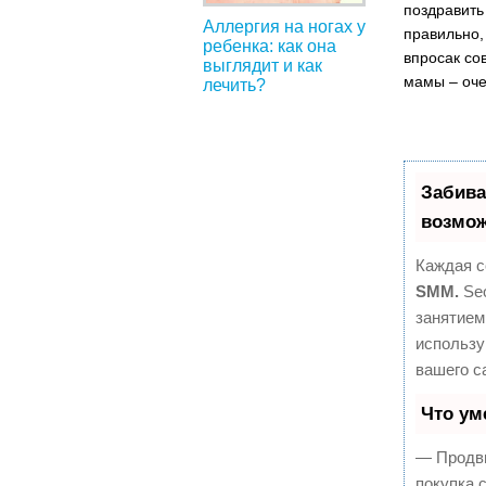
поздравить
Аллергия на ногах у
правильно,
ребенка: как она
впросак со
выглядит и как
мамы – оче
лечить?
Забива
возмож
Каждая с
SMM.
Seo
занятием
использу
вашего с
Что ум
— Продви
покупка 