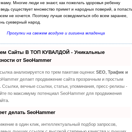
 маму. Многие люди не знают, как пожелать здоровья ребенку
 ведь существует множество примет и народных поверий, а попаст
всем не хочется. Поэтому лучше осведомиться обо всем заранее,
нь суеверный народ.
Прогулки на свежем воздухе и гигиена младенца
ем Сайты В ТОП КУВАЛДОЙ - Уникальные
ности от SeoHammer
сылка анализируется по трем пакетам оценки:
SEO, Трафик и
Hammer делает продвижение сайта прозрачным и простым
. Ссылки, вечные ссылки, статьи, упоминания, пресс-релизы -
йте по максимуму потенциал SeoHammer для продвижения
айта.
еет делать SeoHammer
жение в один клик, интеллектуальный подбор запросов,
самых лучших ссылок с высокой степенью качества у лучших