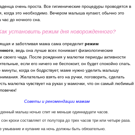
аденца очень проста. Все гигиенические процедуры проводятся в
я, когда это необходимо. Вечером малыша купают, обычно это
 час до ночного сна.
Как установить режим дня новорожденного?
ящая и заботливая мама сама определит
режим
енного
, ведь она лучше всех понимает физиологические
и своего чада. После рождения у малютки периоды активности
тельные, если его ничего не беспокоит, он будет спокойно спать.
е минуты, когда он бодрствует, маме нужно уделить малышу
нимания. Желательно взять его на ручки, поговорить, сделать
сть малютка чувствует на руках у мамочки, что он самый любимый
ловечек!
Советы и рекомендации мамам
денный малыш ночью спит не меньше одиннадцати часов.
 сон крохи составляет от полутора до трех часов три или четыре раза.
е умывание и купание на ночь должны быть обязательно.