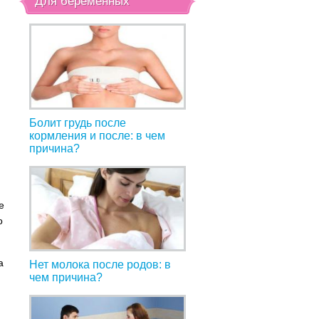
Для беременных
Болит грудь после
кормления и после: в чем
причина?
е
о
а
Нет молока после родов: в
чем причина?