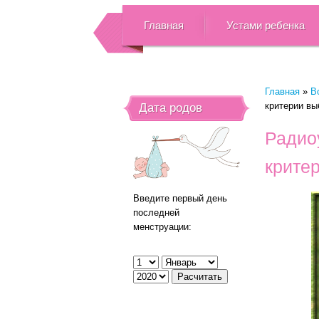
Главная
Устами ребенка
Главная
»
В
критерии вы
Дата родов
Радио
крите
Введите первый день
последней
менструации: