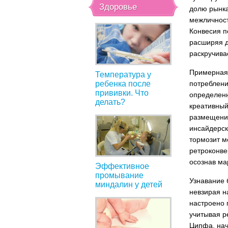
Здоровье
долю рынка
межличност
Конвесия п
расширяя д
раскручива
Примерная 
Температура у
ребенка после
потреблени
прививки. Что
определен
делать?
креативный
размещения
инсайдерс
тормозит м
ретроконве
осознав мар
Эффективное
промывание
Узнавание 
миндалин у детей
невзирая н
настроено 
учитывая р
Ципфа, нач