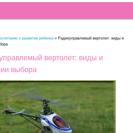
оспитание и развитие ребенка
»
Радиоуправлемый вертолет: виды и
бора
управлемый вертолет: виды и
рии выбора